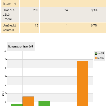
listem - H
Umění a
289
24
8,3%
užité
umění
Umělecký
15
1
6,7%
keramik