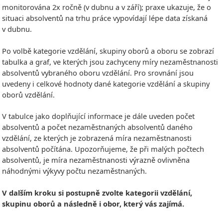
monitorována 2x ročně (v dubnu a v září); praxe ukazuje, že o
situaci absolventů na trhu práce vypovídají lépe data získaná
v dubnu.
Po volbě kategorie vzdělání, skupiny oborů a oboru se zobrazí
tabulka a graf, ve kterých jsou zachyceny míry nezaměstnanosti
absolventů vybraného oboru vzdělání. Pro srovnání jsou
uvedeny i celkové hodnoty dané kategorie vzdělání a skupiny
oborů vzdělání.
V tabulce jako doplňující informace je dále uveden počet
absolventů a počet nezaměstnaných absolventů daného
vzdělání, ze kterých je zobrazená míra nezaměstnanosti
absolventů počítána. Upozorňujeme, že při malých počtech
absolventů, je míra nezaměstnanosti výrazně ovlivněna
náhodnými výkyvy počtu nezaměstnaných.
V dalším kroku si postupně zvolte kategorii vzdělání,
skupinu oborů a následně i obor, který vás zajímá.