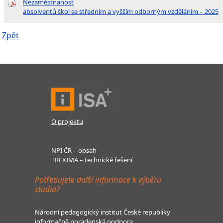
Nezaměstnanost
absolventů škol se středním a vyšším odborným vzděláním – 2025
Zpět
O projektu
NPI ČR – obsah
TREXIMA – technické řešení
Potřebujete další informace k výběru
studia?
Národní pedagogický institut České republiky
informačně poradenská podpora