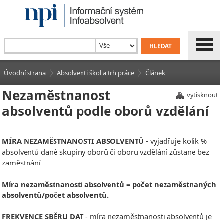
Úvodní strana
Absolventi škol a trh práce
Článek
Nezaměstnanost
vytisknout
absolventů podle oborů vzdělání
MÍRA NEZAMĚSTNANOSTI ABSOLVENTŮ
- vyjadřuje kolik %
absolventů dané skupiny oborů či oboru vzdělání zůstane bez
zaměstnání.
Míra nezaměstnanosti absolventů = počet nezaměstnaných
absolventů/počet absolventů.
FREKVENCE SBĚRU DAT
- míra nezaměstnanosti absolventů je