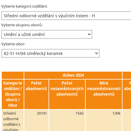
Vyberte kategorii vzdělání:
Vyberte skupinu oborů:
Vyberte obor:
duben 2024
Kategorie
Počet
Počet
Míra
vzdělání /
absolventů
nezaměstnaných
nezaměstnanosti
abs
Skupina
absolventů
absolventů
oborů /
Obor
Střední
20191
1542
7,6%
odborné
vzdělání s
výučním