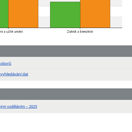
n oborů
 vyhledávání dat
ným vzděláním – 2025