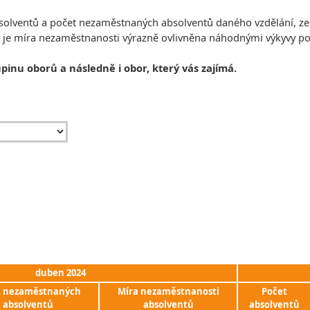
absolventů a počet nezaměstnaných absolventů daného vzdělání, z
, je míra nezaměstnanosti výrazně ovlivněna náhodnými výkyvy 
upinu oborů a následně i obor, který vás zajímá.
duben 2024
t nezaměstnaných
Míra nezaměstnanosti
Počet
absolventů
absolventů
absolventů