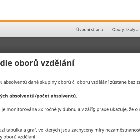
Úvodní strana
Obory, školy a
le oborů vzdělání
 % absolventů dané skupiny oborů či oboru vzdělání zůstane bez 
ých absolventů/počet absolventů.
e monitorována 2x ročně (v dubnu a v září); praxe ukazuje, že o s
azí tabulka a graf, ve kterých jsou zachyceny míry nezaměstnanos
y oborů vzdělání.