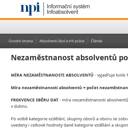
Úvodní strana
Absolventi škol a trh práce
Článek
Nezaměstnanost absolventů pod
MÍRA NEZAMĚSTNANOSTI ABSOLVENTŮ
- vyjadřuje kolik
Míra nezaměstnanosti absolventů = počet nezaměstnan
FREKVENCE SBĚRU DAT
- míra nezaměstnanosti absolventů j
v dubnu.
Po volbě kategorie vzdělání, skupiny oborů a oboru se zobr
uvedeny i celkové hodnoty dané kategorie vzdělání a skupin