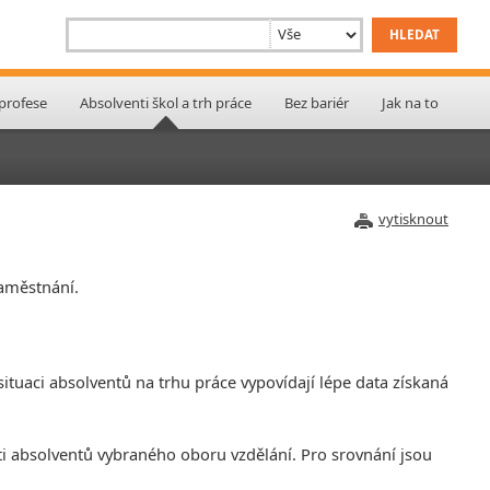
 profese
Absolventi škol a trh práce
Bez bariér
Jak na to
vytisknout
zaměstnání.
ituaci absolventů na trhu práce vypovídají lépe data získaná
ti absolventů vybraného oboru vzdělání. Pro srovnání jsou