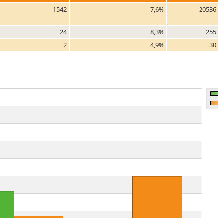
1542
7,6%
20536
24
8,3%
255
2
4,9%
30