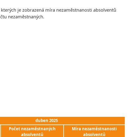
e kterých je zobrazená míra nezaměstnanosti absolventů
počtu nezaměstnaných.
duben 2025
Počet nezaměstnaných
Míra nezaměstnanosti
absolventů
absolventů