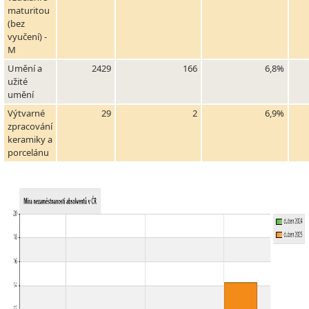
maturitou
(bez
vyučení) -
M
Umění a
2429
166
6,8%
užité
umění
Výtvarné
29
2
6,9%
zpracování
keramiky a
porcelánu