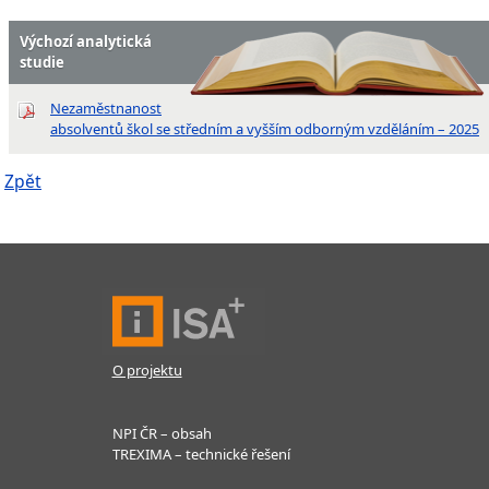
Výchozí analytická
studie
Nezaměstnanost
absolventů škol se středním a vyšším odborným vzděláním – 2025
Zpět
O projektu
NPI ČR – obsah
TREXIMA – technické řešení