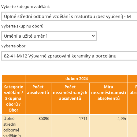
Vyberte kategorii vzdělání:
Vyberte skupinu oborů:
Vyberte obor:
duben 2024
Kategorie
Počet
Počet
Míra
vzdělání /
absolventů
nezaměstnaných
nezaměstnanosti
abs
Skupina
absolventů
absolventů
oborů /
Obor
Úplné
35096
1711
4,9%
střední
odborné
vzdělání s