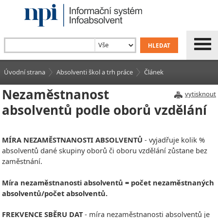
Úvodní strana
Absolventi škol a trh práce
Článek
Nezaměstnanost
vytisknout
absolventů podle oborů vzdělání
MÍRA NEZAMĚSTNANOSTI ABSOLVENTŮ
- vyjadřuje kolik %
absolventů dané skupiny oborů či oboru vzdělání zůstane bez
zaměstnání.
Míra nezaměstnanosti absolventů = počet nezaměstnaných
absolventů/počet absolventů.
FREKVENCE SBĚRU DAT
- míra nezaměstnanosti absolventů je