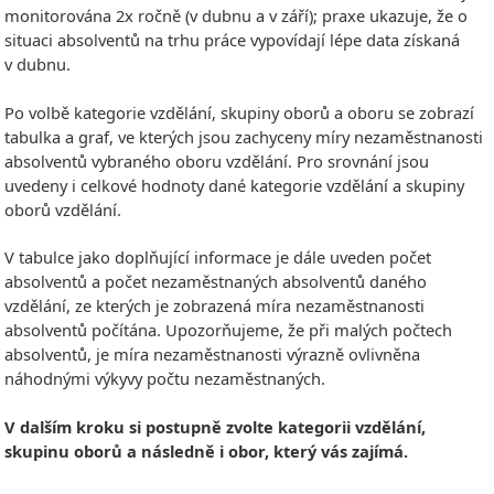
monitorována 2x ročně (v dubnu a v září); praxe ukazuje, že o
situaci absolventů na trhu práce vypovídají lépe data získaná
v dubnu.
Po volbě kategorie vzdělání, skupiny oborů a oboru se zobrazí
tabulka a graf, ve kterých jsou zachyceny míry nezaměstnanosti
absolventů vybraného oboru vzdělání. Pro srovnání jsou
uvedeny i celkové hodnoty dané kategorie vzdělání a skupiny
oborů vzdělání.
V tabulce jako doplňující informace je dále uveden počet
absolventů a počet nezaměstnaných absolventů daného
vzdělání, ze kterých je zobrazená míra nezaměstnanosti
absolventů počítána. Upozorňujeme, že při malých počtech
absolventů, je míra nezaměstnanosti výrazně ovlivněna
náhodnými výkyvy počtu nezaměstnaných.
V dalším kroku si postupně zvolte kategorii vzdělání,
skupinu oborů a následně i obor, který vás zajímá.