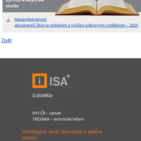
studie
Nezaměstnanost
absolventů škol se středním a vyšším odborným vzděláním – 2025
Zpět
O projektu
NPI ČR – obsah
TREXIMA – technické řešení
Potřebujete další informace k výběru
studia?