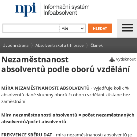
Úvodní strana
Absolventi škol a trh práce
Článek
Nezaměstnanost
vytisknout
absolventů podle oborů vzdělání
MÍRA NEZAMĚSTNANOSTI ABSOLVENTŮ
- vyjadřuje kolik %
absolventů dané skupiny oborů či oboru vzdělání zůstane bez
zaměstnání.
Míra nezaměstnanosti absolventů = počet nezaměstnaných
absolventů/počet absolventů.
FREKVENCE SBĚRU DAT
- míra nezaměstnanosti absolventů je