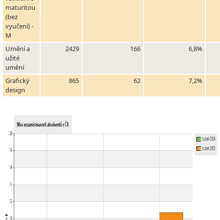
maturitou
(bez
vyučení) -
M
Umění a
2429
166
6,8%
užité
umění
Grafický
865
62
7,2%
design