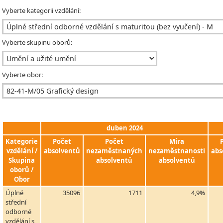
Vyberte kategorii vzdělání:
Vyberte skupinu oborů:
Vyberte obor:
duben 2024
Kategorie
Počet
Počet
Míra
vzdělání /
absolventů
nezaměstnaných
nezaměstnanosti
abs
Skupina
absolventů
absolventů
oborů /
Obor
Úplné
35096
1711
4,9%
střední
odborné
vzdělání s