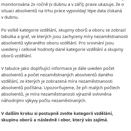
monitorována 2x ročně (v dubnu a v září); praxe ukazuje, že o
situaci absolventů na trhu práce vypovídají lépe data získaná
v dubnu.
Po volbě kategorie vzdělání, skupiny oborů a oboru se zobrazí
tabulka a graf, ve kterých jsou zachyceny míry nezaměstnanosti
absolventů vybraného oboru vzdělání. Pro srovnání jsou
uvedeny i celkové hodnoty dané kategorie vzdělání a skupiny
oborů vzdělání.
V tabulce jako doplňující informace je dále uveden počet
absolventů a počet nezaměstnaných absolventů daného
vzdělání, ze kterých je zobrazená míra nezaměstnanosti
absolventů počítána. Upozorňujeme, že při malých počtech
absolventů, je míra nezaměstnanosti výrazně ovlivněna
náhodnými výkyvy počtu nezaměstnaných.
V dalším kroku si postupně zvolte kategorii vzdělání,
skupinu oborů a následně i obor, který vás zajímá.