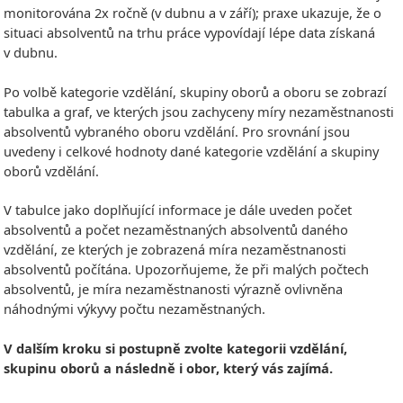
monitorována 2x ročně (v dubnu a v září); praxe ukazuje, že o
situaci absolventů na trhu práce vypovídají lépe data získaná
v dubnu.
Po volbě kategorie vzdělání, skupiny oborů a oboru se zobrazí
tabulka a graf, ve kterých jsou zachyceny míry nezaměstnanosti
absolventů vybraného oboru vzdělání. Pro srovnání jsou
uvedeny i celkové hodnoty dané kategorie vzdělání a skupiny
oborů vzdělání.
V tabulce jako doplňující informace je dále uveden počet
absolventů a počet nezaměstnaných absolventů daného
vzdělání, ze kterých je zobrazená míra nezaměstnanosti
absolventů počítána. Upozorňujeme, že při malých počtech
absolventů, je míra nezaměstnanosti výrazně ovlivněna
náhodnými výkyvy počtu nezaměstnaných.
V dalším kroku si postupně zvolte kategorii vzdělání,
skupinu oborů a následně i obor, který vás zajímá.