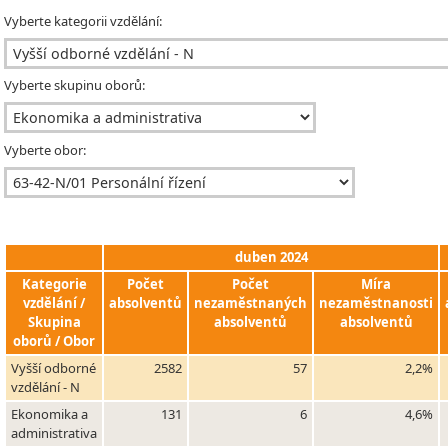
Vyberte kategorii vzdělání:
Vyberte skupinu oborů:
Vyberte obor:
duben 2024
Kategorie
Počet
Počet
Míra
vzdělání /
absolventů
nezaměstnaných
nezaměstnanosti
Skupina
absolventů
absolventů
oborů / Obor
Vyšší odborné
2582
57
2,2%
vzdělání - N
Ekonomika a
131
6
4,6%
administrativa