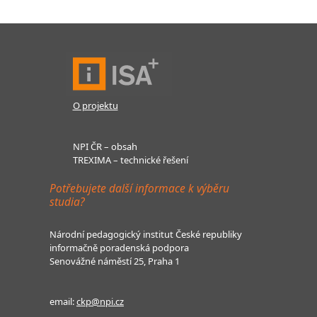
O projektu
NPI ČR – obsah
TREXIMA – technické řešení
Potřebujete další informace k výběru
studia?
Národní pedagogický institut České republiky
informačně poradenská podpora
Senovážné náměstí 25, Praha 1
email:
ckp@npi.cz