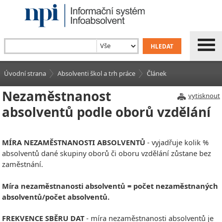
Úvodní strana
Absolventi škol a trh práce
Článek
Nezaměstnanost
vytisknout
absolventů podle oborů vzdělání
MÍRA NEZAMĚSTNANOSTI ABSOLVENTŮ
- vyjadřuje kolik %
absolventů dané skupiny oborů či oboru vzdělání zůstane bez
zaměstnání.
Míra nezaměstnanosti absolventů = počet nezaměstnaných
absolventů/počet absolventů.
FREKVENCE SBĚRU DAT
- míra nezaměstnanosti absolventů je