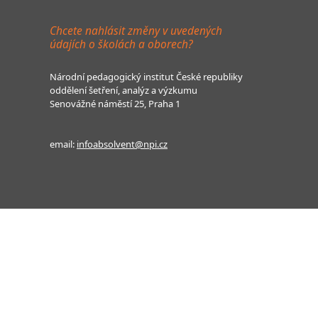
Chcete nahlásit změny v uvedených
údajích o školách a oborech?
Národní pedagogický institut České republiky
oddělení šetření, analýz a výzkumu
Senovážné náměstí 25, Praha 1
email:
infoabsolvent@npi.cz