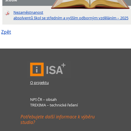
Nezaměstnanost
absolventů škol se středním a vyšším odborným vzděláním – 2025
Zpět
O projektu
NPI ČR – obsah
TREXIMA – technické řešení
Potřebujete další informace k výběru
studia?