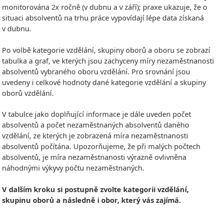
monitorována 2x ročně (v dubnu a v září); praxe ukazuje, že o
situaci absolventů na trhu práce vypovídají lépe data získaná
v dubnu.
Po volbě kategorie vzdělání, skupiny oborů a oboru se zobrazí
tabulka a graf, ve kterých jsou zachyceny míry nezaměstnanosti
absolventů vybraného oboru vzdělání. Pro srovnání jsou
uvedeny i celkové hodnoty dané kategorie vzdělání a skupiny
oborů vzdělání.
V tabulce jako doplňující informace je dále uveden počet
absolventů a počet nezaměstnaných absolventů daného
vzdělání, ze kterých je zobrazená míra nezaměstnanosti
absolventů počítána. Upozorňujeme, že při malých počtech
absolventů, je míra nezaměstnanosti výrazně ovlivněna
náhodnými výkyvy počtu nezaměstnaných.
V dalším kroku si postupně zvolte kategorii vzdělání,
skupinu oborů a následně i obor, který vás zajímá.