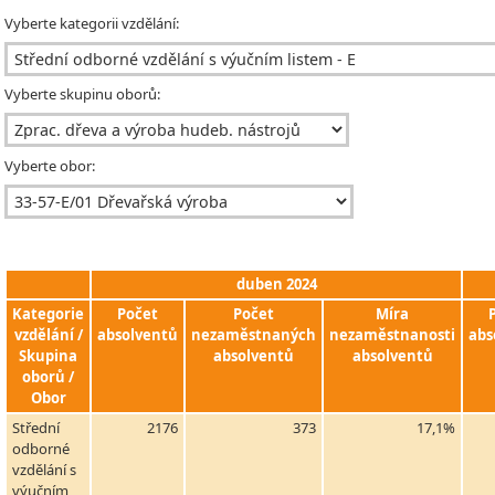
Vyberte kategorii vzdělání:
Vyberte skupinu oborů:
Vyberte obor:
duben 2024
Kategorie
Počet
Počet
Míra
vzdělání /
absolventů
nezaměstnaných
nezaměstnanosti
abs
Skupina
absolventů
absolventů
oborů /
Obor
Střední
2176
373
17,1%
odborné
vzdělání s
výučním