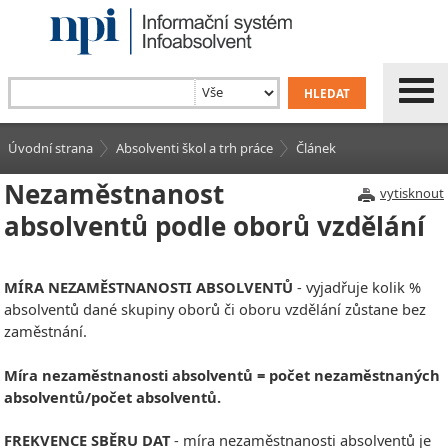
Úvodní strana
Absolventi škol a trh práce
Článek
Nezaměstnanost
vytisknout
absolventů podle oborů vzdělání
MÍRA NEZAMĚSTNANOSTI ABSOLVENTŮ
- vyjadřuje kolik %
absolventů dané skupiny oborů či oboru vzdělání zůstane bez
zaměstnání.
Míra nezaměstnanosti absolventů = počet nezaměstnaných
absolventů/počet absolventů.
FREKVENCE SBĚRU DAT
- míra nezaměstnanosti absolventů je