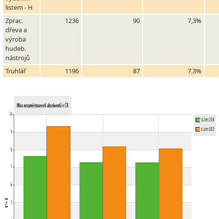
listem - H
Zprac.
1236
90
7,3%
dřeva a
výroba
hudeb.
nástrojů
Truhlář
1196
87
7,3%