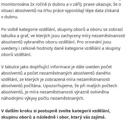
monitorována 2x ročně (v dubnu a v září); praxe ukazuje, že o
situaci absolventů na trhu práce vypovídají lépe data získaná
v dubnu.
Po volbě kategorie vzdělání, skupiny oborů a oboru se zobrazí
tabulka a graf, ve kterých jsou zachyceny míry nezaměstnanosti
absolventů vybraného oboru vzdělání. Pro srovnání jsou
uvedeny i celkové hodnoty dané kategorie vzdělání a skupiny
oborů vzdělání.
V tabulce jako doplňující informace je dále uveden počet
absolventů a počet nezaměstnaných absolventů daného
vzdělání, ze kterých je zobrazená míra nezaměstnanosti
absolventů počítána. Upozorňujeme, že při malých počtech
absolventů, je míra nezaměstnanosti výrazně ovlivněna
náhodnými výkyvy počtu nezaměstnaných.
V dalším kroku si postupně zvolte kategorii vzdělání,
skupinu oborů a následně i obor, který vás zajímá.