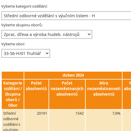
Vyberte kategorii vzdělání:
Vyberte skupinu oborů:
Vyberte obor:
duben 2024
Kategorie
Počet
Počet
Míra
vzdělání /
absolventů
nezaměstnaných
nezaměstnanosti
abs
Skupina
absolventů
absolventů
oborů /
Obor
Střední
20191
1542
7,6%
odborné
vzdělání s
výučním