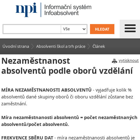
Úvodní strana
Absolventi škol a trh práce
Článek
Nezaměstnanost
vytisknout
absolventů podle oborů vzdělání
MÍRA NEZAMĚSTNANOSTI ABSOLVENTŮ
- vyjadřuje kolik %
absolventů dané skupiny oborů či oboru vzdělání zůstane bez
zaměstnání.
Míra nezaměstnanosti absolventů = počet nezaměstnaných
absolventů/počet absolventů.
FREKVENCE SBĚRU DAT
- míra nezaměstnanosti absolventů je