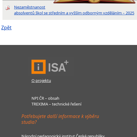
Nezaměstnanost
absolventů škol se středním a vyšším odborným vzděláním – 2025
Zpět
O projektu
NPI ČR – obsah
TREXIMA – technické řešení
Potřebujete další informace k výběru
studia?
Národní pedagogický institut České republiky