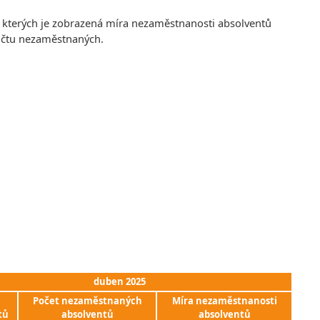
e kterých je zobrazená míra nezaměstnanosti absolventů
počtu nezaměstnaných.
duben 2025
Počet nezaměstnaných
Míra nezaměstnanosti
tů
absolventů
absolventů