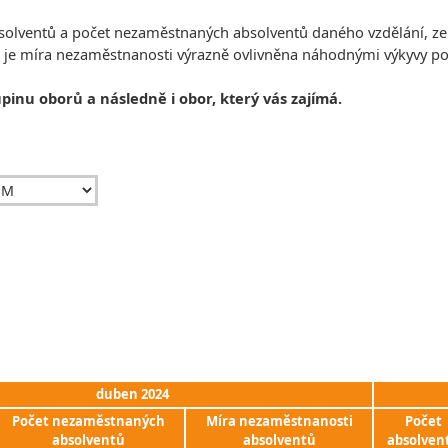
absolventů a počet nezaměstnaných absolventů daného vzdělání, z
, je míra nezaměstnanosti výrazně ovlivněna náhodnými výkyvy 
upinu oborů a následně i obor, který vás zajímá.
duben 2024
Počet nezaměstnaných
Míra nezaměstnanosti
Počet
absolventů
absolventů
absolven