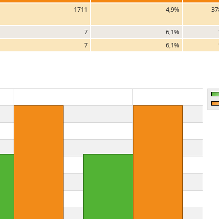
1711
4,9%
37
7
6,1%
7
6,1%