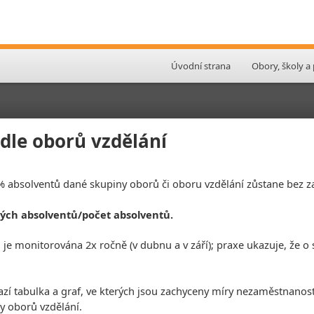
Úvodní strana
Obory, školy a
le oborů vzdělání
 % absolventů dané skupiny oborů či oboru vzdělání zůstane bez 
ých absolventů/počet absolventů.
e monitorována 2x ročně (v dubnu a v září); praxe ukazuje, že o s
azí tabulka a graf, ve kterých jsou zachyceny míry nezaměstnanos
y oborů vzdělání.