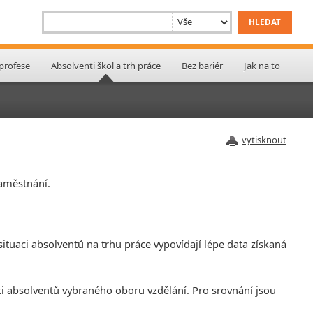
 profese
Absolventi škol a trh práce
Bez bariér
Jak na to
vytisknout
zaměstnání.
ituaci absolventů na trhu práce vypovídají lépe data získaná
ti absolventů vybraného oboru vzdělání. Pro srovnání jsou