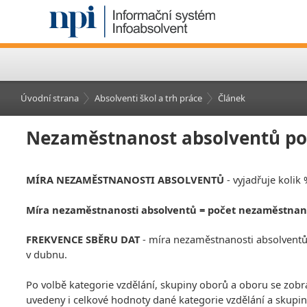
Úvodní strana
Absolventi škol a trh práce
Článek
Nezaměstnanost absolventů pod
MÍRA NEZAMĚSTNANOSTI ABSOLVENTŮ
- vyjadřuje kolik
Míra nezaměstnanosti absolventů = počet nezaměstnan
FREKVENCE SBĚRU DAT
- míra nezaměstnanosti absolventů j
v dubnu.
Po volbě kategorie vzdělání, skupiny oborů a oboru se zobr
uvedeny i celkové hodnoty dané kategorie vzdělání a skupin