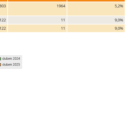
803
1964
5,2%
122
11
9,0%
122
11
9,0%