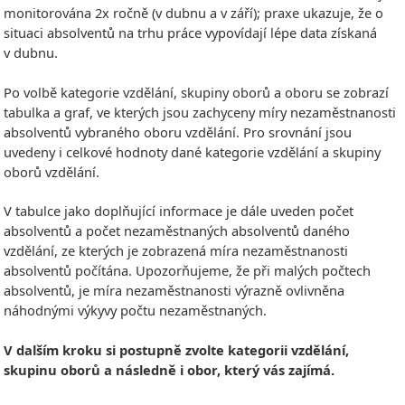
monitorována 2x ročně (v dubnu a v září); praxe ukazuje, že o
situaci absolventů na trhu práce vypovídají lépe data získaná
v dubnu.
Po volbě kategorie vzdělání, skupiny oborů a oboru se zobrazí
tabulka a graf, ve kterých jsou zachyceny míry nezaměstnanosti
absolventů vybraného oboru vzdělání. Pro srovnání jsou
uvedeny i celkové hodnoty dané kategorie vzdělání a skupiny
oborů vzdělání.
V tabulce jako doplňující informace je dále uveden počet
absolventů a počet nezaměstnaných absolventů daného
vzdělání, ze kterých je zobrazená míra nezaměstnanosti
absolventů počítána. Upozorňujeme, že při malých počtech
absolventů, je míra nezaměstnanosti výrazně ovlivněna
náhodnými výkyvy počtu nezaměstnaných.
V dalším kroku si postupně zvolte kategorii vzdělání,
skupinu oborů a následně i obor, který vás zajímá.