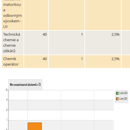
maturitou
a
odborným
výcvikem -
L0
Technická
40
1
2,5%
chemie a
chemie
silikátů
Chemik
40
1
2,5%
operátor