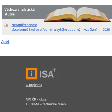
Výchozí analytická
studie
Nezaměstnanost
absolventů škol se středním a vyšším odborným vzděláním – 2025
Zpět
O projektu
NPI ČR – obsah
TREXIMA – technické řešení