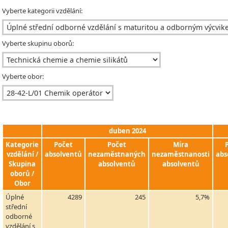
Vyberte kategorii vzdělání:
Vyberte skupinu oborů:
Vyberte obor:
duben 2024
Kategorie
Počet
Počet
Míra
vzdělání /
absolventů
nezaměstnaných
nezaměstnanosti
abs
Skupina
absolventů
absolventů
oborů /
Obor
Úplné
4289
245
5,7%
střední
odborné
vzdělání s