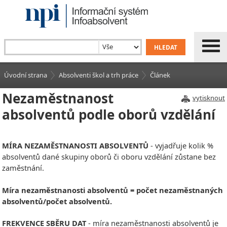
Úvodní strana
Absolventi škol a trh práce
Článek
Nezaměstnanost
vytisknout
absolventů podle oborů vzdělání
MÍRA NEZAMĚSTNANOSTI ABSOLVENTŮ
- vyjadřuje kolik %
absolventů dané skupiny oborů či oboru vzdělání zůstane bez
zaměstnání.
Míra nezaměstnanosti absolventů = počet nezaměstnaných
absolventů/počet absolventů.
FREKVENCE SBĚRU DAT
- míra nezaměstnanosti absolventů je