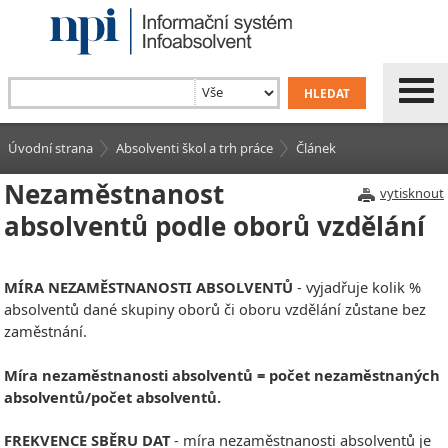
Úvodní strana
Absolventi škol a trh práce
Článek
Nezaměstnanost
vytisknout
absolventů podle oborů vzdělání
MÍRA NEZAMĚSTNANOSTI ABSOLVENTŮ
- vyjadřuje kolik %
absolventů dané skupiny oborů či oboru vzdělání zůstane bez
zaměstnání.
Míra nezaměstnanosti absolventů = počet nezaměstnaných
absolventů/počet absolventů.
FREKVENCE SBĚRU DAT
- míra nezaměstnanosti absolventů je