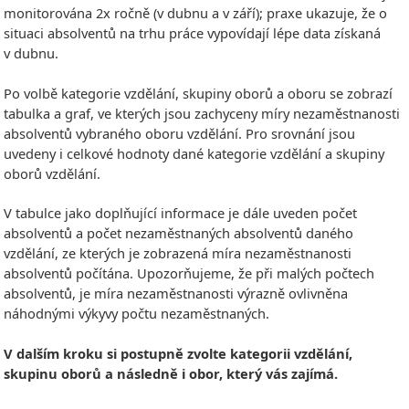
monitorována 2x ročně (v dubnu a v září); praxe ukazuje, že o
situaci absolventů na trhu práce vypovídají lépe data získaná
v dubnu.
Po volbě kategorie vzdělání, skupiny oborů a oboru se zobrazí
tabulka a graf, ve kterých jsou zachyceny míry nezaměstnanosti
absolventů vybraného oboru vzdělání. Pro srovnání jsou
uvedeny i celkové hodnoty dané kategorie vzdělání a skupiny
oborů vzdělání.
V tabulce jako doplňující informace je dále uveden počet
absolventů a počet nezaměstnaných absolventů daného
vzdělání, ze kterých je zobrazená míra nezaměstnanosti
absolventů počítána. Upozorňujeme, že při malých počtech
absolventů, je míra nezaměstnanosti výrazně ovlivněna
náhodnými výkyvy počtu nezaměstnaných.
V dalším kroku si postupně zvolte kategorii vzdělání,
skupinu oborů a následně i obor, který vás zajímá.