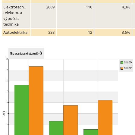
Elektrotech.,
2689
116
4,3%
telekom. a
výpočet.
technika
Autoelektrikář
338
12
3,6%