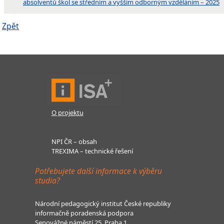
absolventů škol se středním a vyšším odborným vzděláním – 2025
Zpět
O projektu
NPI ČR – obsah
TREXIMA – technické řešení
Potřebujete další informace k výběru
studia?
Národní pedagogický institut České republiky
informačně poradenská podpora
Senovážné náměstí 25, Praha 1