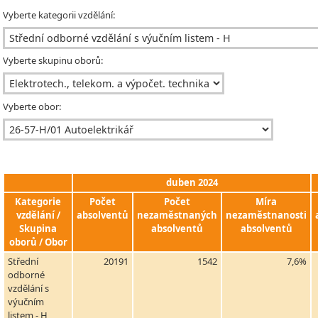
Vyberte kategorii vzdělání:
Vyberte skupinu oborů:
Vyberte obor:
duben 2024
Kategorie
Počet
Počet
Míra
vzdělání /
absolventů
nezaměstnaných
nezaměstnanosti
Skupina
absolventů
absolventů
oborů / Obor
Střední
20191
1542
7,6%
odborné
vzdělání s
výučním
listem - H