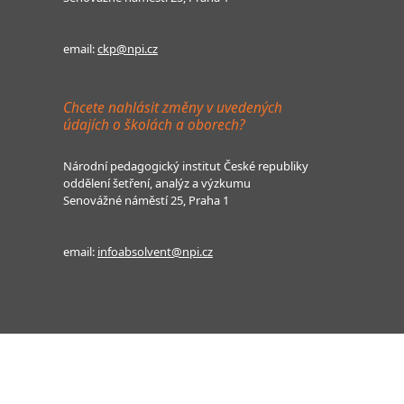
email:
ckp@npi.cz
Chcete nahlásit změny v uvedených
údajích o školách a oborech?
Národní pedagogický institut České republiky
oddělení šetření, analýz a výzkumu
Senovážné náměstí 25, Praha 1
email:
infoabsolvent@npi.cz