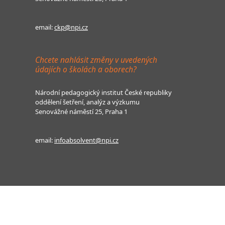
email:
ckp@npi.cz
Chcete nahlásit změny v uvedených
údajích o školách a oborech?
Národní pedagogický institut České republiky
oddělení šetření, analýz a výzkumu
Senovážné náměstí 25, Praha 1
email:
infoabsolvent@npi.cz