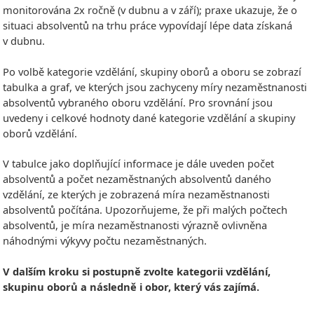
monitorována 2x ročně (v dubnu a v září); praxe ukazuje, že o
situaci absolventů na trhu práce vypovídají lépe data získaná
v dubnu.
Po volbě kategorie vzdělání, skupiny oborů a oboru se zobrazí
tabulka a graf, ve kterých jsou zachyceny míry nezaměstnanosti
absolventů vybraného oboru vzdělání. Pro srovnání jsou
uvedeny i celkové hodnoty dané kategorie vzdělání a skupiny
oborů vzdělání.
V tabulce jako doplňující informace je dále uveden počet
absolventů a počet nezaměstnaných absolventů daného
vzdělání, ze kterých je zobrazená míra nezaměstnanosti
absolventů počítána. Upozorňujeme, že při malých počtech
absolventů, je míra nezaměstnanosti výrazně ovlivněna
náhodnými výkyvy počtu nezaměstnaných.
V dalším kroku si postupně zvolte kategorii vzdělání,
skupinu oborů a následně i obor, který vás zajímá.