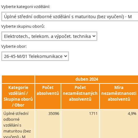
Vyberte kategorii vzdělání:
Vyberte skupinu oborů:
Vyberte obor:
duben 2024
Kategorie
Počet
Počet
Míra
vzdělání /
absolventů
nezaměstnaných
nezaměstnanosti
Skupina oborů
absolventů
absolventů
/ Obor
Úplné střední
35096
1711
4,9%
odborné
vzdělání s
maturitou (bez
vyučení) - M