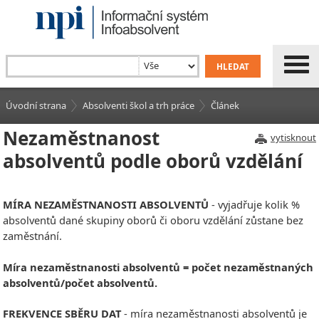
Úvodní strana
Absolventi škol a trh práce
Článek
Nezaměstnanost
vytisknout
absolventů podle oborů vzdělání
MÍRA NEZAMĚSTNANOSTI ABSOLVENTŮ
- vyjadřuje kolik %
absolventů dané skupiny oborů či oboru vzdělání zůstane bez
zaměstnání.
Míra nezaměstnanosti absolventů = počet nezaměstnaných
absolventů/počet absolventů.
FREKVENCE SBĚRU DAT
- míra nezaměstnanosti absolventů je