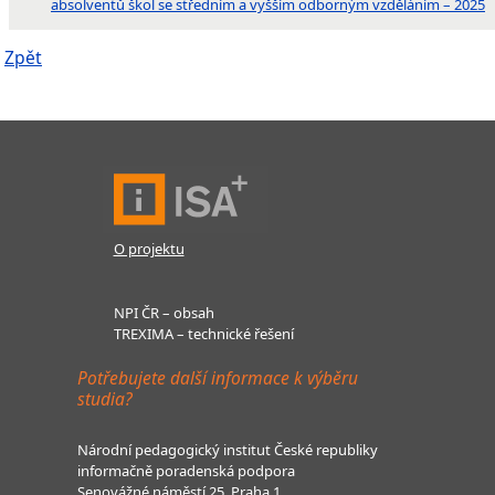
absolventů škol se středním a vyšším odborným vzděláním – 2025
Zpět
O projektu
NPI ČR – obsah
TREXIMA – technické řešení
Potřebujete další informace k výběru
studia?
Národní pedagogický institut České republiky
informačně poradenská podpora
Senovážné náměstí 25, Praha 1