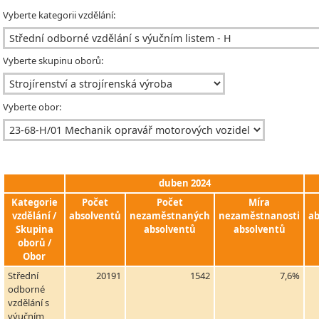
Vyberte kategorii vzdělání:
Vyberte skupinu oborů:
Vyberte obor:
duben 2024
Kategorie
Počet
Počet
Míra
vzdělání /
absolventů
nezaměstnaných
nezaměstnanosti
ab
Skupina
absolventů
absolventů
oborů /
Obor
Střední
20191
1542
7,6%
odborné
vzdělání s
výučním