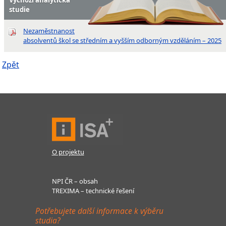
studie
Nezaměstnanost
absolventů škol se středním a vyšším odborným vzděláním – 2025
Zpět
O projektu
NPI ČR – obsah
TREXIMA – technické řešení
Potřebujete další informace k výběru
studia?