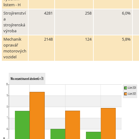
listem - H
Strojírenství
4281
258
6,0%
a
strojírenská
výroba
Mechanik
2148
124
5,8%
opravář
motorových
vozidel