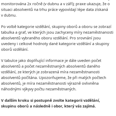
monitorována 2x ročně (v dubnu a v září); praxe ukazuje, že o
situaci absolventů na trhu práce vypovídají lépe data získaná
v dubnu.
Po volbě kategorie vzdělání, skupiny oborů a oboru se zobrazí
tabulka a graf, ve kterých jsou zachyceny míry nezaměstnanosti
absolventů vybraného oboru vzdělání. Pro srovnání jsou
uvedeny i celkové hodnoty dané kategorie vzdělání a skupiny
oborů vzdělání.
V tabulce jako doplňující informace je dále uveden počet
absolventů a počet nezaměstnaných absolventů daného
vzdělání, ze kterých je zobrazená míra nezaměstnanosti
absolventů počítána. Upozorňujeme, že při malých počtech
absolventů, je míra nezaměstnanosti výrazně ovlivněna
náhodnými výkyvy počtu nezaměstnaných.
V dalším kroku si postupně zvolte kategorii vzdělání,
skupinu oborů a následně i obor, který vás zajímá.