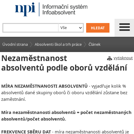
Úvodní strana
Absolventi škol a trh práce
Článek
Nezaměstnanost
vytisknout
absolventů podle oborů vzdělání
MÍRA NEZAMĚSTNANOSTI ABSOLVENTŮ
- vyjadřuje kolik %
absolventů dané skupiny oborů či oboru vzdělání zůstane bez
zaměstnání.
Míra nezaměstnanosti absolventů = počet nezaměstnaných
absolventů/počet absolventů.
FREKVENCE SBĚRU DAT
- míra nezaměstnanosti absolventů je