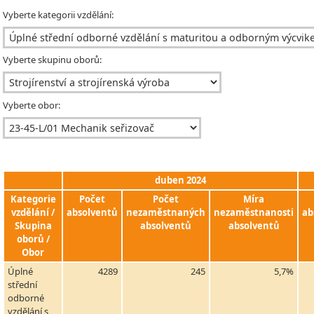
Vyberte kategorii vzdělání:
Vyberte skupinu oborů:
Vyberte obor:
duben 2024
Kategorie
Počet
Počet
Míra
vzdělání /
absolventů
nezaměstnaných
nezaměstnanosti
ab
Skupina
absolventů
absolventů
oborů /
Obor
Úplné
4289
245
5,7%
střední
odborné
vzdělání s