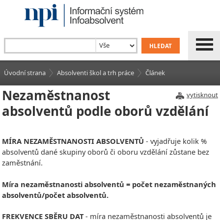
Úvodní strana
Absolventi škol a trh práce
Článek
Nezaměstnanost
vytisknout
absolventů podle oborů vzdělání
MÍRA NEZAMĚSTNANOSTI ABSOLVENTŮ
- vyjadřuje kolik %
absolventů dané skupiny oborů či oboru vzdělání zůstane bez
zaměstnání.
Míra nezaměstnanosti absolventů = počet nezaměstnaných
absolventů/počet absolventů.
FREKVENCE SBĚRU DAT
- míra nezaměstnanosti absolventů je