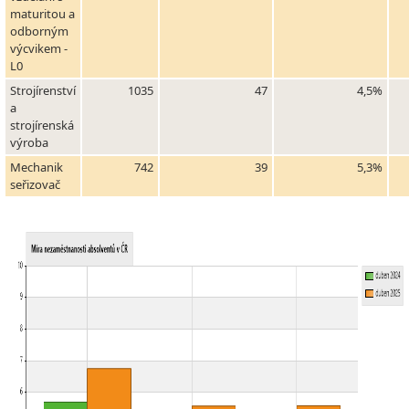
maturitou a
odborným
výcvikem -
L0
Strojírenství
1035
47
4,5%
a
strojírenská
výroba
Mechanik
742
39
5,3%
seřizovač