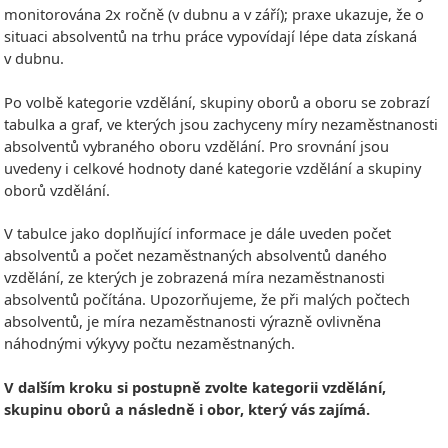
monitorována 2x ročně (v dubnu a v září); praxe ukazuje, že o
situaci absolventů na trhu práce vypovídají lépe data získaná
v dubnu.
Po volbě kategorie vzdělání, skupiny oborů a oboru se zobrazí
tabulka a graf, ve kterých jsou zachyceny míry nezaměstnanosti
absolventů vybraného oboru vzdělání. Pro srovnání jsou
uvedeny i celkové hodnoty dané kategorie vzdělání a skupiny
oborů vzdělání.
V tabulce jako doplňující informace je dále uveden počet
absolventů a počet nezaměstnaných absolventů daného
vzdělání, ze kterých je zobrazená míra nezaměstnanosti
absolventů počítána. Upozorňujeme, že při malých počtech
absolventů, je míra nezaměstnanosti výrazně ovlivněna
náhodnými výkyvy počtu nezaměstnaných.
V dalším kroku si postupně zvolte kategorii vzdělání,
skupinu oborů a následně i obor, který vás zajímá.