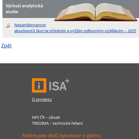
Výchozí analytická
studie
Nezaměstnanost
absolventů škol se středním a vyšším odborným vzděláním – 2025
Zpět
O projektu
NPI ČR – obsah
TREXIMA – technické řešení
Potřebujete další informace k výběru