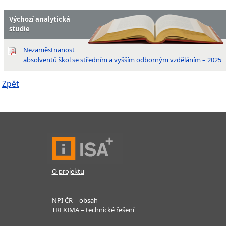
Výchozí analytická
studie
Nezaměstnanost
absolventů škol se středním a vyšším odborným vzděláním – 2025
Zpět
O projektu
NPI ČR – obsah
TREXIMA – technické řešení