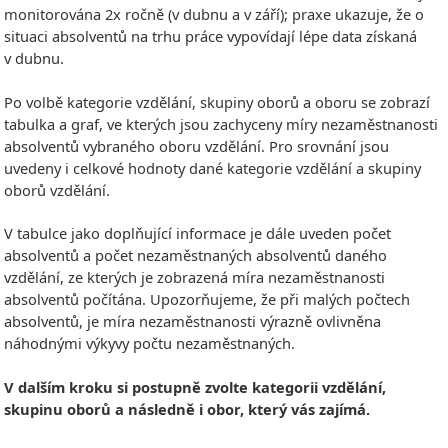
monitorována 2x ročně (v dubnu a v září); praxe ukazuje, že o
situaci absolventů na trhu práce vypovídají lépe data získaná
v dubnu.
Po volbě kategorie vzdělání, skupiny oborů a oboru se zobrazí
tabulka a graf, ve kterých jsou zachyceny míry nezaměstnanosti
absolventů vybraného oboru vzdělání. Pro srovnání jsou
uvedeny i celkové hodnoty dané kategorie vzdělání a skupiny
oborů vzdělání.
V tabulce jako doplňující informace je dále uveden počet
absolventů a počet nezaměstnaných absolventů daného
vzdělání, ze kterých je zobrazená míra nezaměstnanosti
absolventů počítána. Upozorňujeme, že při malých počtech
absolventů, je míra nezaměstnanosti výrazně ovlivněna
náhodnými výkyvy počtu nezaměstnaných.
V dalším kroku si postupně zvolte kategorii vzdělání,
skupinu oborů a následně i obor, který vás zajímá.