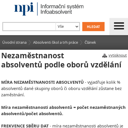
Úvodní strana
Absolventi škol a trh práce
Článek
Nezaměstnanost
vytisknout
absolventů podle oborů vzdělání
MÍRA NEZAMĚSTNANOSTI ABSOLVENTŮ
- vyjadřuje kolik %
absolventů dané skupiny oborů či oboru vzdělání zůstane bez
zaměstnání.
Míra nezaměstnanosti absolventů = počet nezaměstnaných
absolventů/počet absolventů.
FREKVENCE SBĚRU DAT
- míra nezaměstnanosti absolventů je