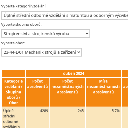
Vyberte kategorii vzdělání:
Vyberte skupinu oborů:
Vyberte obor:
duben 2024
Kategorie
Počet
Počet
Míra
vzdělání /
absolventů
nezaměstnaných
nezaměstnanosti
ab
Skupina
absolventů
absolventů
oborů /
Obor
Úplné
4289
245
5,7%
střední
odborné
vzdělání s