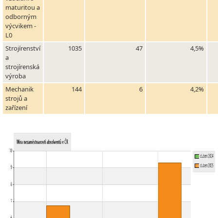
maturitou a
odborným
výcvikem -
L0
Strojírenství
1035
47
4,5%
a
strojírenská
výroba
Mechanik
144
6
4,2%
strojů a
zařízení