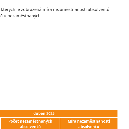
e kterých je zobrazená míra nezaměstnanosti absolventů
počtu nezaměstnaných.
duben 2025
Počet nezaměstnaných
Míra nezaměstnanosti
absolventů
absolventů