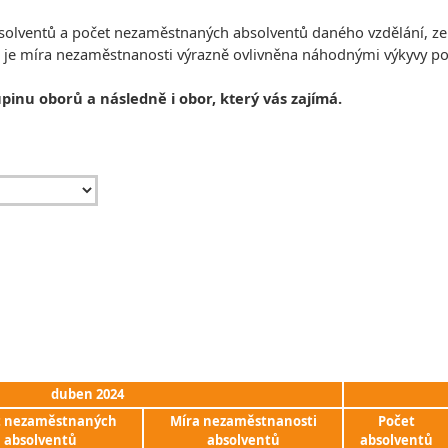
absolventů a počet nezaměstnaných absolventů daného vzdělání, z
, je míra nezaměstnanosti výrazně ovlivněna náhodnými výkyvy 
upinu oborů a následně i obor, který vás zajímá.
duben 2024
t nezaměstnaných
Míra nezaměstnanosti
Počet
absolventů
absolventů
absolventů