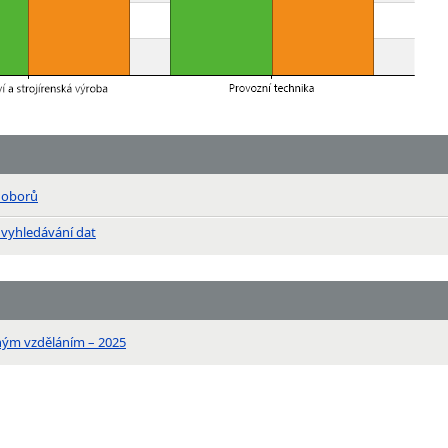
n oborů
 vyhledávání dat
ným vzděláním – 2025