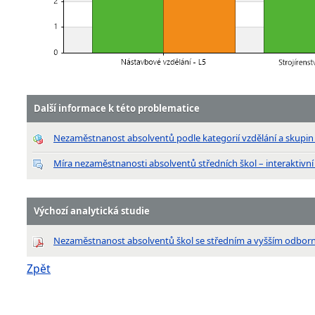
Další informace k této problematice
Nezaměstnanost absolventů podle kategorií vzdělání a skupi
Míra nezaměstnanosti absolventů středních škol – interaktivní
Výchozí analytická studie
Nezaměstnanost absolventů škol se středním a vyšším odbor
Zpět