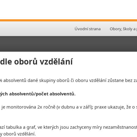
Úvodní strana
Obory, školy a
le oborů vzdělání
 % absolventů dané skupiny oborů či oboru vzdělání zůstane bez 
ých absolventů/počet absolventů.
e monitorována 2x ročně (v dubnu a v září); praxe ukazuje, že o s
azí tabulka a graf, ve kterých jsou zachyceny míry nezaměstnanos
y oborů vzdělání.