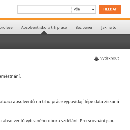
 profese
Absolventi škol a trh práce
Bez bariér
Jak na to
vytisknout
zaměstnání.
ituaci absolventů na trhu práce vypovídají lépe data získaná
ti absolventů vybraného oboru vzdělání. Pro srovnání jsou