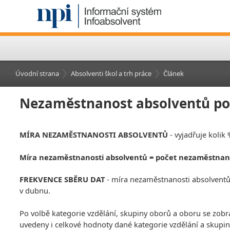
Úvodní strana
Absolventi škol a trh práce
Článek
Nezaměstnanost absolventů pod
MÍRA NEZAMĚSTNANOSTI ABSOLVENTŮ
- vyjadřuje kolik
Míra nezaměstnanosti absolventů = počet nezaměstnan
FREKVENCE SBĚRU DAT
- míra nezaměstnanosti absolventů j
v dubnu.
Po volbě kategorie vzdělání, skupiny oborů a oboru se zobr
uvedeny i celkové hodnoty dané kategorie vzdělání a skupin