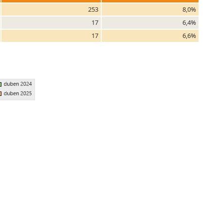
253
8,0%
17
6,4%
17
6,6%