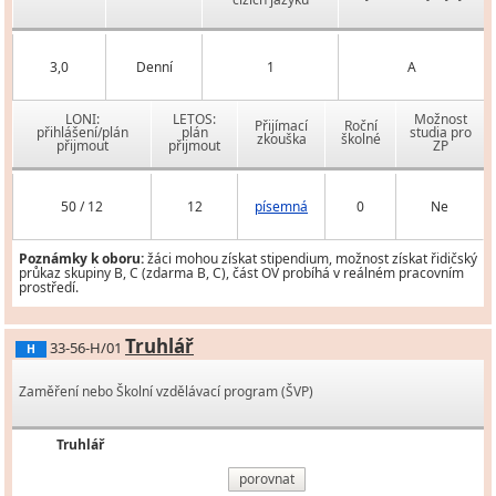
3,0
Denní
1
A
LONI:
LETOS:
Možnost
Přijímací
Roční
přihlášení/plán
plán
studia pro
zkouška
školné
přijmout
přijmout
ZP
50 / 12
12
písemná
0
Ne
Poznámky k oboru:
žáci mohou získat stipendium, možnost získat řidičský
průkaz skupiny B, C (zdarma B, C), část OV probíhá v reálném pracovním
prostředí.
Truhlář
33-56-H/01
H
Zaměření nebo Školní vzdělávací program (ŠVP)
Truhlář
porovnat