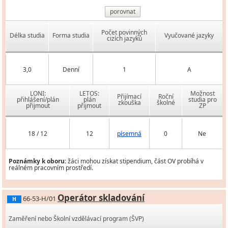
porovnat
Počet povinných
Délka studia
Forma studia
Vyučované jazyky
cizích jazyků
3,0
Denní
1
A
LONI:
LETOS:
Možnost
Přijímací
Roční
přihlášení/plán
plán
studia pro
zkouška
školné
přijmout
přijmout
ZP
18 / 12
12
písemná
0
Ne
Poznámky k oboru:
žáci mohou získat stipendium, část OV probíhá v
reálném pracovním prostředí.
Operátor skladování
66-53-H/01
H
Zaměření nebo Školní vzdělávací program (ŠVP)