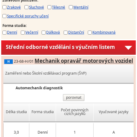
Zdravotní postižení
:
Zrakové
Sluchové
Tělesné
Mentální
Specifické poruchy učení
Forma studia
:
Denní
Večerní
Dálková
Distanční
Kombinovaná
Střední odborné vzdělání s výučním listem
Mechanik opravář motorových vozidel
23-68-H/01
H
Zaměření nebo Školní vzdělávací program (ŠVP)
Automechanik diagnostik
porovnat
Počet povinných
Délka studia
Forma studia
Vyučované jazyky
cizích jazyků
3,0
Denní
1
A