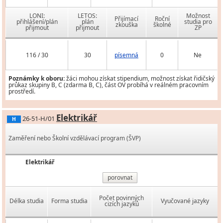
LONI:
LETOS:
Možnost
Přijímací
Roční
přihlášení/plán
plán
studia pro
zkouška
školné
přijmout
přijmout
ZP
116 / 30
30
písemná
0
Ne
Poznámky k oboru:
žáci mohou získat stipendium, možnost získat řidičský
průkaz skupiny B, C (zdarma B, C), část OV probíhá v reálném pracovním
prostředí.
Elektrikář
26-51-H/01
H
Zaměření nebo Školní vzdělávací program (ŠVP)
Elektrikář
porovnat
Počet povinných
Délka studia
Forma studia
Vyučované jazyky
cizích jazyků