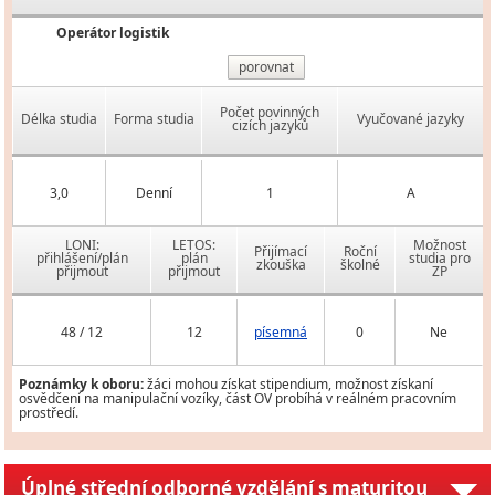
Operátor logistik
porovnat
Počet povinných
Délka studia
Forma studia
Vyučované jazyky
cizích jazyků
3,0
Denní
1
A
LONI:
LETOS:
Možnost
Přijímací
Roční
přihlášení/plán
plán
studia pro
zkouška
školné
přijmout
přijmout
ZP
48 / 12
12
písemná
0
Ne
Poznámky k oboru:
žáci mohou získat stipendium, možnost získaní
osvědčení na manipulační vozíky, část OV probíhá v reálném pracovním
prostředí.
Úplné střední odborné vzdělání s maturitou