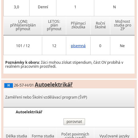
3,0
Denní
1
N
LONI:
LETOS:
Možnost
Přijímací
Roční
přihlášení/plán
plán
studia pro
zkouška
školné
přijmout
přijmout
ZP
101 / 12
12
písemná
0
Ne
Poznámky k oboru:
žáci mohou získat stipendium, část OV probíhá v
reálném pracovním prostředí.
Autoelektrikář
26-57-H/01
H
Zaměření nebo Školní vzdělávací program (ŠVP)
Autoelektrikář
porovnat
Počet povinných
Délka studia
Forma studia
Vyučované jazyky
cizích jazyků