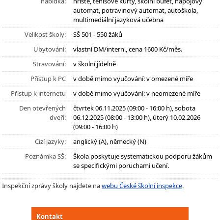
nabídka:
hřiště, tenisové kurty, školní bufet, nápojový
automat, potravinový automat, autoškola,
multimediální jazyková učebna
Velikost školy:
SŠ 501 - 550 žáků
Ubytování:
vlastní DM/intern., cena 1600 Kč/měs.
Stravování:
v školní jídelně
Přístup k PC
v době mimo vyučování: v omezené míře
Přístup k internetu
v době mimo vyučování: v neomezené míře
Den otevřených
čtvrtek 06.11.2025 (09:00 - 16:00 h), sobota
dveří:
06.12.2025 (08:00 - 13:00 h), úterý 10.02.2026
(09:00 - 16:00 h)
Cizí jazyky:
anglický (A), německý (N)
Poznámka SŠ:
Škola poskytuje systematickou podporu žákům
se specifickými poruchami učení.
Inspekční zprávy školy najdete na
webu České školní inspekce
.
Kontakt