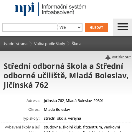
Úvodní strana
Volba podle školy
Škola
vytisknout
Střední odborná škola a Střední
odborné učiliště, Mladá Boleslav,
Jičínská 762
Adresa:
Jičínská 762, Mladá Boleslav, 29301
Okres:
Mladá Boleslav
Typ školy:
střední škola, veřejná
Vybavení školy a její
studovna, školní klub, fitcentrum, venkovní