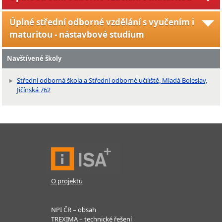
Úplné střední odborné vzdělání s vyučením i
maturitou - nástavbové studium
Navštívené školy
Střední odborná škola a Střední odborné učiliště, Mladá Boleslav,
Jičínská 762
O projektu
NPI ČR – obsah
TREXIMA – technické řešení