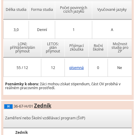
Počet povinných
Délka studia
Forma studia
Vyučované jazyky
cizích jazyků
3,0
Denní
1
A
LONI:
LETOS:
Možnost
Přijímací
Roční
přihlášení/plán
plán
studia pro
zkouška
školné
přijmout
přijmout
ZP
55 / 12
12
písemná
0
Ne
Poznámky k oboru:
žáci mohou získat stipendium, část OV probíhá v
reálném pracovním prostředí.
Zedník
36-67-H/01
H
Zaměření nebo Školní vzdělávací program (ŠVP)
Zedník