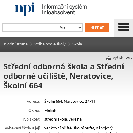
Úvodní strana
Volba podle školy
Škola
vytisknout
Střední odborná škola a Střední
odborné učiliště, Neratovice,
Školní 664
Adresa:
Školní 664, Neratovice, 27711
Okres:
Mělník
Typ školy:
střední škola, veřejná
Vybavení školy a její
venkovní hřiště, školní bufet, nápojový