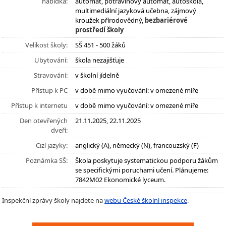
nabídka:
automat, potravinový automat, autoškola,
multimediální jazyková učebna, zájmový
kroužek přírodovědný,
bezbariérové
prostředí školy
Velikost školy:
SŠ 451 - 500 žáků
Ubytování:
škola nezajišťuje
Stravování:
v školní jídelně
Přístup k PC
v době mimo vyučování: v omezené míře
Přístup k internetu
v době mimo vyučování: v omezené míře
Den otevřených
21.11.2025, 22.11.2025
dveří:
Cizí jazyky:
anglický (A), německý (N), francouzský (F)
Poznámka SŠ:
Škola poskytuje systematickou podporu žákům
se specifickými poruchami učení. Plánujeme:
7842M02 Ekonomické lyceum.
Inspekční zprávy školy najdete na
webu České školní inspekce
.