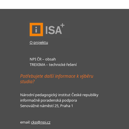
O projektu
NPI ČR – obsah
TREXIMA – technické řešení
Potřebujete další informace k výběru
studia?
Národní pedagogický institut České republiky
informačně poradenská podpora
Senovážné náměstí 25, Praha 1
email:
ckp@npi.cz