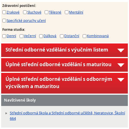
Zdravotní postižení
:
Zrakové
Sluchové
Tělesné
Mentální
Specifické poruchy učení
Forma studia
:
Denní
Večerní
Dálková
Distanční
Kombinovaná
Střední odborné vzdělání s výučním listem
Úplné střední odborné vzdělání s maturitou
Úplné střední odborné vzdělání s odborným
výcvikem a maturitou
Navštívené školy
Střední odborná škola a Střední odborné učiliště, Neratovice, Školní
664