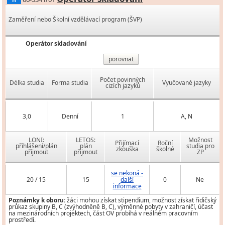
H
Zaměření nebo Školní vzdělávací program (ŠVP)
Operátor skladování
porovnat
Počet povinných
Délka studia
Forma studia
Vyučované jazyky
cizích jazyků
3,0
Denní
1
A, N
LONI:
LETOS:
Možnost
Přijímací
Roční
přihlášení/plán
plán
studia pro
zkouška
školné
přijmout
přijmout
ZP
se nekoná -
20 / 15
15
další
0
Ne
informace
Poznámky k oboru:
žáci mohou získat stipendium, možnost získat řidičský
průkaz skupiny B, C (zvýhodněně B, C), výměnné pobyty v zahraničí, účast
na mezinárodních projektech, část OV probíhá v reálném pracovním
prostředí.