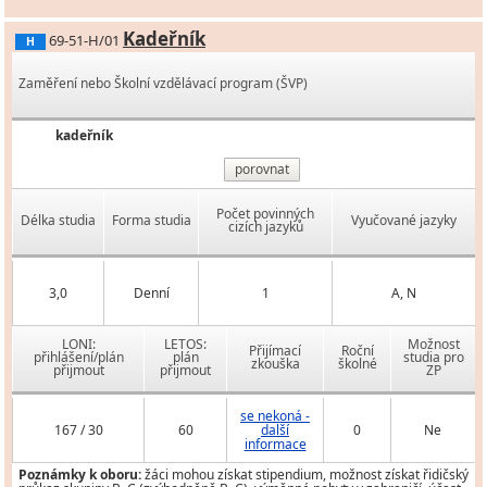
Kadeřník
69-51-H/01
H
Zaměření nebo Školní vzdělávací program (ŠVP)
kadeřník
porovnat
Počet povinných
Délka studia
Forma studia
Vyučované jazyky
cizích jazyků
3,0
Denní
1
A, N
LONI:
LETOS:
Možnost
Přijímací
Roční
přihlášení/plán
plán
studia pro
zkouška
školné
přijmout
přijmout
ZP
se nekoná -
167 / 30
60
další
0
Ne
informace
Poznámky k oboru:
žáci mohou získat stipendium, možnost získat řidičský