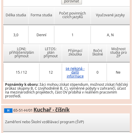
porovnat
Počet povinných
Délka studia
Forma studia
Vyučované jazyky
cizích jazyků
3,0
Denní
1
A, N
LONI:
LETOS:
Možnost
Přijímací
Roční
přihlášení/plán
plán
studia pro
zkouška
školné
přijmout
přijmout
ZP
se nekoná -
15 / 12
12
další
0
Ne
informace
Poznámky k oboru:
žáci mohou získat stipendium, možnost získat řidičský
průkaz skupiny B, C (zvýhodněně B, C), výměnné pobyty v zahraničí, účast
na mezinárodních projektech, část OV probíhá v reálném pracovním
prostředí.
Kuchař - číšník
65-51-H/01
H
Zaměření nebo Školní vzdělávací program (ŠVP)