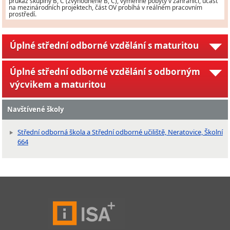
průkaz skupiny B, C (zvýhodněně B, C), výměnné pobyty v zahraničí, účast
na mezinárodních projektech, část OV probíhá v reálném pracovním
prostředí.
Úplné střední odborné vzdělání s maturitou
Úplné střední odborné vzdělání s odborným
výcvikem a maturitou
Navštívené školy
Střední odborná škola a Střední odborné učiliště, Neratovice, Školní
664