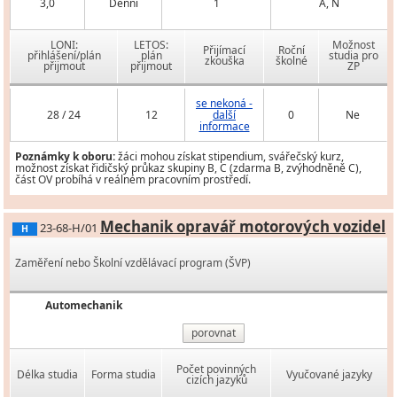
3,0
Denní
1
A, N
LONI:
LETOS:
Možnost
Přijímací
Roční
přihlášení/plán
plán
studia pro
zkouška
školné
přijmout
přijmout
ZP
se nekoná -
28 / 24
12
další
0
Ne
informace
Poznámky k oboru:
žáci mohou získat stipendium, svářečský kurz,
možnost získat řidičský průkaz skupiny B, C (zdarma B, zvýhodněně C),
část OV probíhá v reálném pracovním prostředí.
Mechanik opravář motorových vozidel
23-68-H/01
H
Zaměření nebo Školní vzdělávací program (ŠVP)
Automechanik
porovnat
Počet povinných
Délka studia
Forma studia
Vyučované jazyky
cizích jazyků