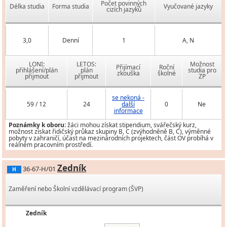
Počet povinných
Délka studia
Forma studia
Vyučované jazyky
cizích jazyků
3,0
Denní
1
A, N
LONI:
LETOS:
Možnost
Přijímací
Roční
přihlášení/plán
plán
studia pro
zkouška
školné
přijmout
přijmout
ZP
se nekoná -
59 / 12
24
další
0
Ne
informace
Poznámky k oboru:
žáci mohou získat stipendium, svářečský kurz,
možnost získat řidičský průkaz skupiny B, C (zvýhodněně B, C), výměnné
pobyty v zahraničí, účast na mezinárodních projektech, část OV probíhá v
reálném pracovním prostředí.
Zedník
36-67-H/01
H
Zaměření nebo Školní vzdělávací program (ŠVP)
Zedník