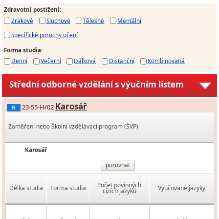
Zdravotní postižení
:
Zrakové
Sluchové
Tělesné
Mentální
Specifické poruchy učení
Forma studia
:
Denní
Večerní
Dálková
Distanční
Kombinovaná
Střední odborné vzdělání s výučním listem
Karosář
23-55-H/02
H
Zaměření nebo Školní vzdělávací program (ŠVP)
Karosář
porovnat
Počet povinných
Délka studia
Forma studia
Vyučované jazyky
cizích jazyků