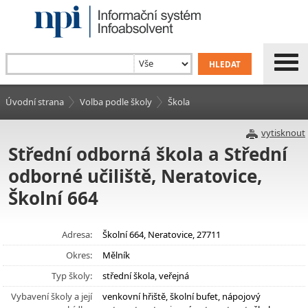
Úvodní strana
Volba podle školy
Škola
vytisknout
Střední odborná škola a Střední
odborné učiliště, Neratovice,
Školní 664
Adresa:
Školní 664, Neratovice, 27711
Okres:
Mělník
Typ školy:
střední škola, veřejná
Vybavení školy a její
venkovní hřiště, školní bufet, nápojový