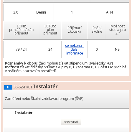
3,0
Denní
1
A, N
LONI:
LETOS:
Možnost
Přijímací
Roční
přihlášení/plán
plán
studia pro
zkouška
školné
přijmout
přijmout
ZP
se nekoná -
79 / 24
24
další
0
Ne
informace
Poznámky k oboru:
žáci mohou získat stipendium, svářečský kurz,
možnost získat řidičský průkaz skupiny B, C (zdarma B, C), část OV probíhá
v reálném pracovním prostředí.
Instalatér
36-52-H/01
H
Zaměření nebo Školní vzdělávací program (ŠVP)
Instalatér
porovnat