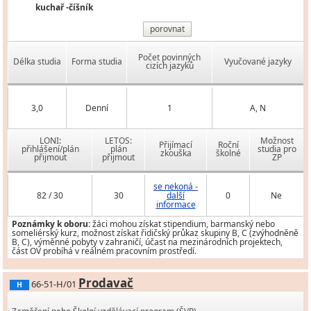
kuchař -číšník
porovnat
Počet povinných
Délka studia
Forma studia
Vyučované jazyky
cizích jazyků
3,0
Denní
1
A, N
LONI:
LETOS:
Možnost
Přijímací
Roční
přihlášení/plán
plán
studia pro
zkouška
školné
přijmout
přijmout
ZP
se nekoná -
82 / 30
30
další
0
Ne
informace
Poznámky k oboru:
žáci mohou získat stipendium, barmanský nebo
someliérský kurz, možnost získat řidičský průkaz skupiny B, C (zvýhodněně
B, C), výměnné pobyty v zahraničí, účast na mezinárodních projektech,
část OV probíhá v reálném pracovním prostředí.
Prodavač
66-51-H/01
H