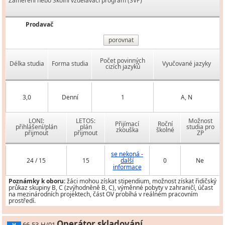
Zaměření nebo Školní vzdělávací program (ŠVP)
Prodavač
porovnat
Počet povinných
Délka studia
Forma studia
Vyučované jazyky
cizích jazyků
3,0
Denní
1
A, N
LONI:
LETOS:
Možnost
Přijímací
Roční
přihlášení/plán
plán
studia pro
zkouška
školné
přijmout
přijmout
ZP
se nekoná -
24 / 15
15
další
0
Ne
informace
Poznámky k oboru:
žáci mohou získat stipendium, možnost získat řidičský
průkaz skupiny B, C (zvýhodněně B, C), výměnné pobyty v zahraničí, účast
na mezinárodních projektech, část OV probíhá v reálném pracovním
prostředí.
Operátor skladování
66-53-H/01