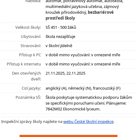
nabídka:
automat, potravinový automat, autoškola,
multimediální jazyková učebna, zájmový
kroužek přírodovědný,
bezbariérové
prostředí školy
Velikost školy:
SŠ 451 - 500 žáků
Ubytování:
škola nezajišťuje
Stravování:
v školní jídelně
Přístup k PC
v době mimo vyučování: v omezené míře
Přístup k internetu
v době mimo vyučování: v omezené míře
Den otevřených
21.11.2025, 22.11.2025
dveří:
Cizí jazyky:
anglický (A), německý (N), francouzský (F)
Poznámka SŠ:
Škola poskytuje systematickou podporu žákům
se specifickými poruchami učení. Plánujeme:
7842M02 Ekonomické lyceum.
Inspekční zprávy školy najdete na
webu České školní inspekce
.