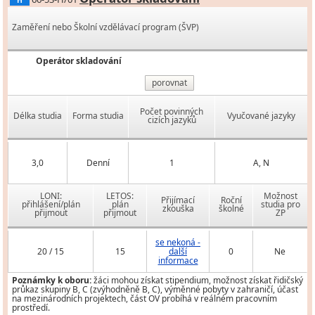
H
Zaměření nebo Školní vzdělávací program (ŠVP)
Operátor skladování
porovnat
Počet povinných
Délka studia
Forma studia
Vyučované jazyky
cizích jazyků
3,0
Denní
1
A, N
LONI:
LETOS:
Možnost
Přijímací
Roční
přihlášení/plán
plán
studia pro
zkouška
školné
přijmout
přijmout
ZP
se nekoná -
20 / 15
15
další
0
Ne
informace
Poznámky k oboru:
žáci mohou získat stipendium, možnost získat řidičský
průkaz skupiny B, C (zvýhodněně B, C), výměnné pobyty v zahraničí, účast
na mezinárodních projektech, část OV probíhá v reálném pracovním
prostředí.