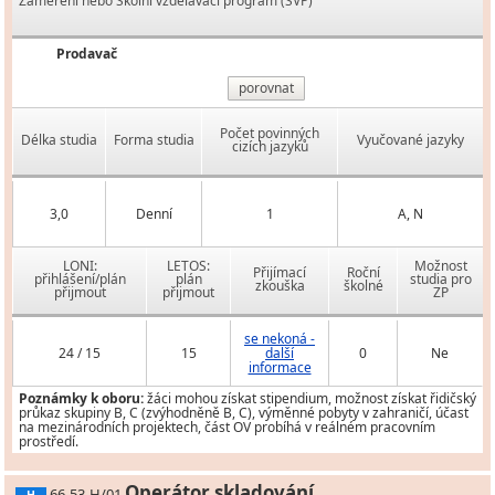
Zaměření nebo Školní vzdělávací program (ŠVP)
Prodavač
porovnat
Počet povinných
Délka studia
Forma studia
Vyučované jazyky
cizích jazyků
3,0
Denní
1
A, N
LONI:
LETOS:
Možnost
Přijímací
Roční
přihlášení/plán
plán
studia pro
zkouška
školné
přijmout
přijmout
ZP
se nekoná -
24 / 15
15
další
0
Ne
informace
Poznámky k oboru:
žáci mohou získat stipendium, možnost získat řidičský
průkaz skupiny B, C (zvýhodněně B, C), výměnné pobyty v zahraničí, účast
na mezinárodních projektech, část OV probíhá v reálném pracovním
prostředí.
Operátor skladování
66-53-H/01