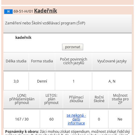
Kadeřník
69-51-H/01
H
Zaměření nebo Školní vzdělávací program (ŠVP)
kadeřník
porovnat
Počet povinných
Délka studia
Forma studia
Vyučované jazyky
cizích jazyků
3,0
Denní
1
A, N
LONI:
LETOS:
Možnost
Přijímací
Roční
přihlášení/plán
plán
studia pro
zkouška
školné
přijmout
přijmout
ZP
se nekoná -
167 / 30
60
další
0
Ne
informace
Poznámky k oboru:
žáci mohou získat stipendium, možnost získat řidičský