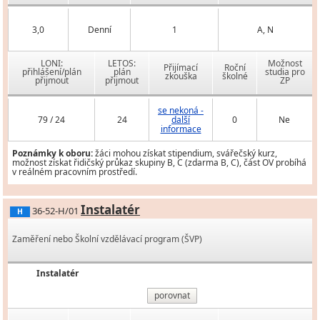
3,0
Denní
1
A, N
LONI:
LETOS:
Možnost
Přijímací
Roční
přihlášení/plán
plán
studia pro
zkouška
školné
přijmout
přijmout
ZP
se nekoná -
79 / 24
24
další
0
Ne
informace
Poznámky k oboru:
žáci mohou získat stipendium, svářečský kurz,
možnost získat řidičský průkaz skupiny B, C (zdarma B, C), část OV probíhá
v reálném pracovním prostředí.
Instalatér
36-52-H/01
H
Zaměření nebo Školní vzdělávací program (ŠVP)
Instalatér
porovnat