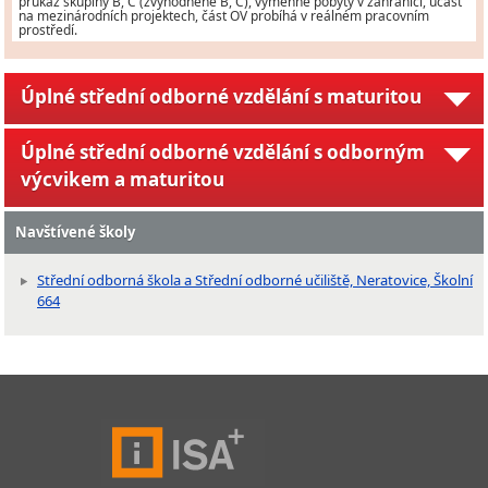
průkaz skupiny B, C (zvýhodněně B, C), výměnné pobyty v zahraničí, účast
na mezinárodních projektech, část OV probíhá v reálném pracovním
prostředí.
Úplné střední odborné vzdělání s maturitou
Úplné střední odborné vzdělání s odborným
výcvikem a maturitou
Navštívené školy
Střední odborná škola a Střední odborné učiliště, Neratovice, Školní
664