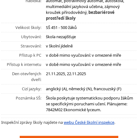
nabídka:
automat, potravinový automat, autoškola,
multimediální jazyková učebna, zájmový
kroužek přírodovědný,
bezbariérové
prostředí školy
Velikost školy:
SŠ 451 - 500 žáků
Ubytování:
škola nezajišťuje
Stravování:
v školní jídelně
Přístup k PC
v době mimo vyučování: v omezené míře
Přístup k internetu
v době mimo vyučování: v omezené míře
Den otevřených
21.11.2025, 22.11.2025
dveří:
Cizí jazyky:
anglický (A), německý (N), francouzský (F)
Poznámka SŠ:
Škola poskytuje systematickou podporu žákům
se specifickými poruchami učení. Plánujeme:
7842M02 Ekonomické lyceum.
Inspekční zprávy školy najdete na
webu České školní inspekce
.