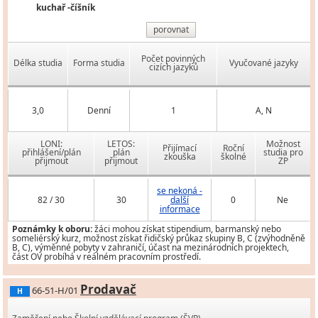
kuchař -číšník
porovnat
Počet povinných
Délka studia
Forma studia
Vyučované jazyky
cizích jazyků
3,0
Denní
1
A, N
LONI:
LETOS:
Možnost
Přijímací
Roční
přihlášení/plán
plán
studia pro
zkouška
školné
přijmout
přijmout
ZP
se nekoná -
82 / 30
30
další
0
Ne
informace
Poznámky k oboru:
žáci mohou získat stipendium, barmanský nebo
someliérský kurz, možnost získat řidičský průkaz skupiny B, C (zvýhodněně
B, C), výměnné pobyty v zahraničí, účast na mezinárodních projektech,
část OV probíhá v reálném pracovním prostředí.
Prodavač
66-51-H/01
H