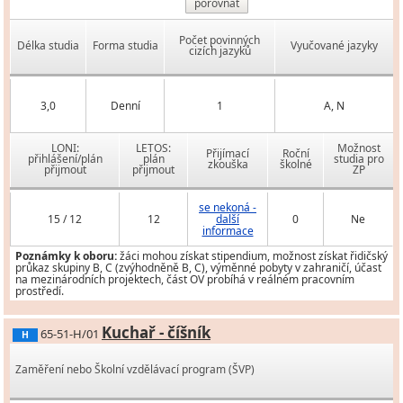
porovnat
Počet povinných
Délka studia
Forma studia
Vyučované jazyky
cizích jazyků
3,0
Denní
1
A, N
LONI:
LETOS:
Možnost
Přijímací
Roční
přihlášení/plán
plán
studia pro
zkouška
školné
přijmout
přijmout
ZP
se nekoná -
15 / 12
12
další
0
Ne
informace
Poznámky k oboru:
žáci mohou získat stipendium, možnost získat řidičský
průkaz skupiny B, C (zvýhodněně B, C), výměnné pobyty v zahraničí, účast
na mezinárodních projektech, část OV probíhá v reálném pracovním
prostředí.
Kuchař - číšník
65-51-H/01
H
Zaměření nebo Školní vzdělávací program (ŠVP)