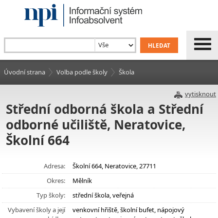
Úvodní strana
Volba podle školy
Škola
vytisknout
Střední odborná škola a Střední
odborné učiliště, Neratovice,
Školní 664
Adresa:
Školní 664, Neratovice, 27711
Okres:
Mělník
Typ školy:
střední škola, veřejná
Vybavení školy a její
venkovní hřiště, školní bufet, nápojový