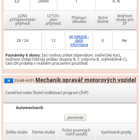
3,0
Denní
1
A, N
LONI:
LETOS:
Možnost
Přijímací
Roční
přihlášení/plán
plán
studia pro
zkouška
školné
přijmout
přijmout
ZP
se nekoná -
28 / 24
12
další
0
Ne
informace
Poznámky k oboru:
žáci mohou získat stipendium, svářečský kurz,
možnost získat řidičský průkaz skupiny B, C (zdarma B, zvýhodněně C),
část OV probíhá v reálném pracovním prostředí.
Mechanik opravář motorových vozidel
23-68-H/01
H
Zaměření nebo Školní vzdělávací program (ŠVP)
Automechanik
porovnat
Počet povinných
Délka studia
Forma studia
Vyučované jazyky
cizích jazyků