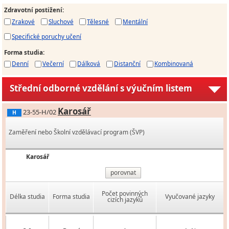
Zdravotní postižení
:
Zrakové
Sluchové
Tělesné
Mentální
Specifické poruchy učení
Forma studia
:
Denní
Večerní
Dálková
Distanční
Kombinovaná
Střední odborné vzdělání s výučním listem
Karosář
23-55-H/02
H
Zaměření nebo Školní vzdělávací program (ŠVP)
Karosář
porovnat
Počet povinných
Délka studia
Forma studia
Vyučované jazyky
cizích jazyků