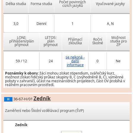
Počet povinných
Délka studia
Forma studia
Vyučované jazyky
cizích jazyků
3,0
Denní
1
A, N
LONI:
LETOS:
Možnost
Přijímací
Roční
přihlášení/plán
plán
studia pro
zkouška
školné
přijmout
přijmout
ZP
se nekoná -
59 / 12
24
další
0
Ne
informace
Poznámky k oboru:
žáci mohou získat stipendium, svářečský kurz,
možnost získat řidičský průkaz skupiny B, C (zvýhodněně B, C), výměnné
pobyty v zahraničí, účast na mezinárodních projektech, část OV probíhá v
reálném pracovním prostředí.
Zedník
36-67-H/01
H
Zaměření nebo Školní vzdělávací program (ŠVP)
Zedník