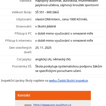
nabídka:
nápojový automat, autoškola, multimediální
jazyková učebna, zájmový kroužek sportovní
Velikost školy:
SŠ 551 - 600 žáků
Ubytování:
vlastní DM/intern., cena 1000 Kč/měs.
Stravování:
v školní jídelně
Přístup k PC
v době mimo vyučování: v omezené míře
Přístup k internetu
v době mimo vyučování: v omezené míře
Den otevřených
25. 11. 2025
dveří:
Cizí jazyky:
anglický (A), německý (N)
Poznámka SŠ:
Škola poskytuje systematickou podporu žákům
se specifickými poruchami učení.
Inspekční zprávy školy najdete na
webu České školní inspekce
.
Kontakt
www
http://www.sos-souhtyn.cz