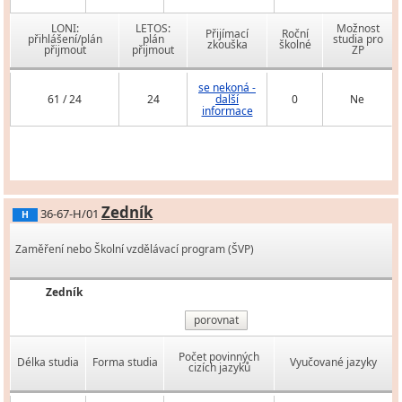
LONI:
LETOS:
Možnost
Přijímací
Roční
přihlášení/plán
plán
studia pro
zkouška
školné
přijmout
přijmout
ZP
se nekoná -
61 / 24
24
další
0
Ne
informace
Zedník
36-67-H/01
H
Zaměření nebo Školní vzdělávací program (ŠVP)
Zedník
porovnat
Počet povinných
Délka studia
Forma studia
Vyučované jazyky
cizích jazyků