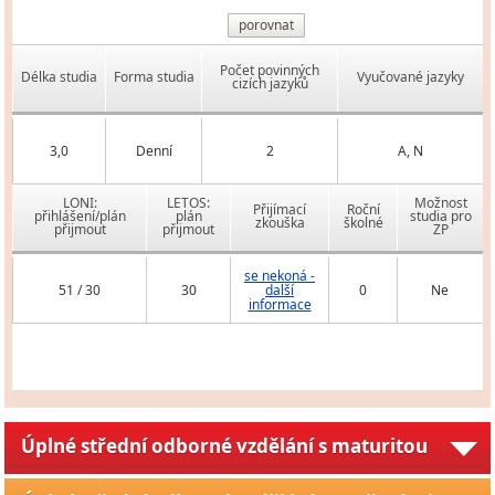
porovnat
Počet povinných
Délka studia
Forma studia
Vyučované jazyky
cizích jazyků
3,0
Denní
2
A, N
LONI:
LETOS:
Možnost
Přijímací
Roční
přihlášení/plán
plán
studia pro
zkouška
školné
přijmout
přijmout
ZP
se nekoná -
51 / 30
30
další
0
Ne
informace
Úplné střední odborné vzdělání s maturitou