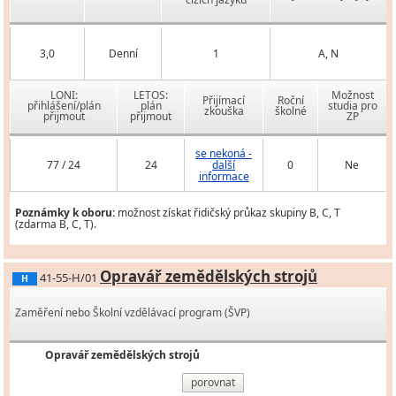
3,0
Denní
1
A, N
LONI:
LETOS:
Možnost
Přijímací
Roční
přihlášení/plán
plán
studia pro
zkouška
školné
přijmout
přijmout
ZP
se nekoná -
77 / 24
24
další
0
Ne
informace
Poznámky k oboru:
možnost získat řidičský průkaz skupiny B, C, T
(zdarma B, C, T).
Opravář zemědělských strojů
41-55-H/01
H
Zaměření nebo Školní vzdělávací program (ŠVP)
Opravář zemědělských strojů
porovnat