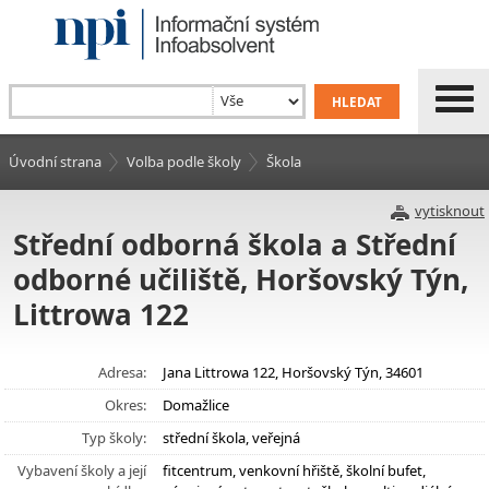
Úvodní strana
Volba podle školy
Škola
vytisknout
Střední odborná škola a Střední
odborné učiliště, Horšovský Týn,
Littrowa 122
Adresa:
Jana Littrowa 122, Horšovský Týn, 34601
Okres:
Domažlice
Typ školy:
střední škola, veřejná
Vybavení školy a její
fitcentrum, venkovní hřiště, školní bufet,