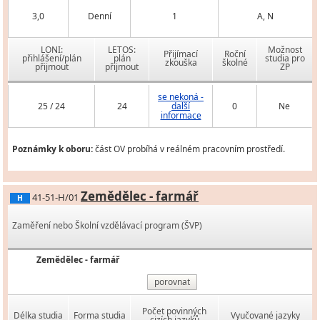
3,0
Denní
1
A, N
LONI:
LETOS:
Možnost
Přijímací
Roční
přihlášení/plán
plán
studia pro
zkouška
školné
přijmout
přijmout
ZP
se nekoná -
25 / 24
24
další
0
Ne
informace
Poznámky k oboru:
část OV probíhá v reálném pracovním prostředí.
Zemědělec - farmář
41-51-H/01
H
Zaměření nebo Školní vzdělávací program (ŠVP)
Zemědělec - farmář
porovnat
Počet povinných
Délka studia
Forma studia
Vyučované jazyky
cizích jazyků