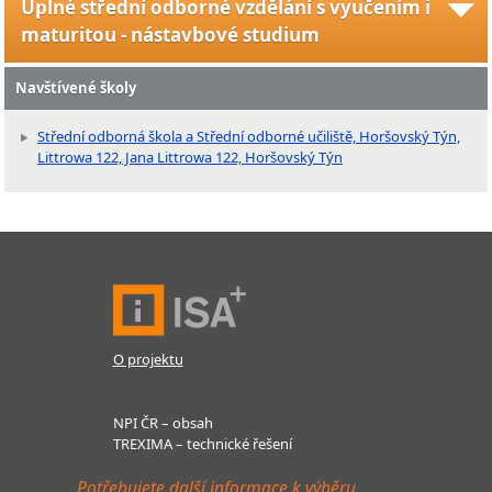
Úplné střední odborné vzdělání s vyučením i
maturitou - nástavbové studium
Navštívené školy
Střední odborná škola a Střední odborné učiliště, Horšovský Týn,
Littrowa 122, Jana Littrowa 122, Horšovský Týn
O projektu
NPI ČR – obsah
TREXIMA – technické řešení
Potřebujete další informace k výběru