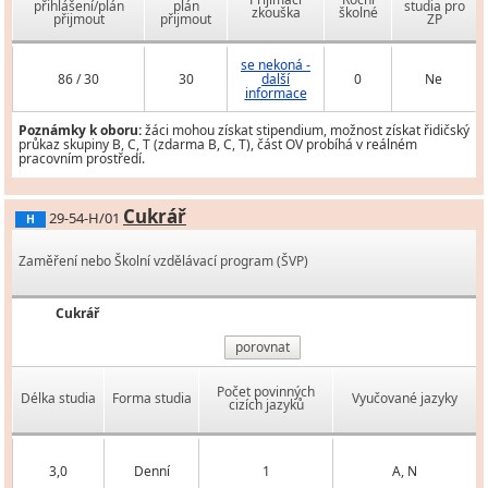
přihlášení/plán
plán
studia pro
zkouška
školné
přijmout
přijmout
ZP
se nekoná -
86 / 30
30
další
0
Ne
informace
Poznámky k oboru:
žáci mohou získat stipendium, možnost získat řidičský
průkaz skupiny B, C, T (zdarma B, C, T), část OV probíhá v reálném
pracovním prostředí.
Cukrář
29-54-H/01
H
Zaměření nebo Školní vzdělávací program (ŠVP)
Cukrář
porovnat
Počet povinných
Délka studia
Forma studia
Vyučované jazyky
cizích jazyků
3,0
Denní
1
A, N