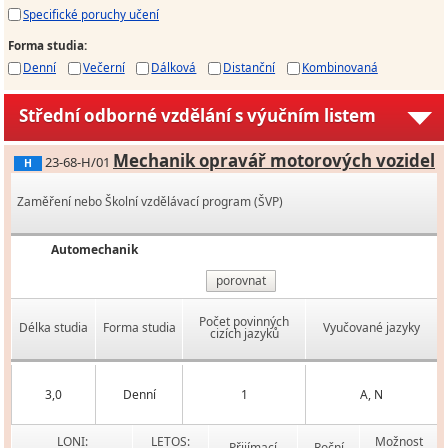
Specifické poruchy učení
Forma studia
:
Denní
Večerní
Dálková
Distanční
Kombinovaná
Střední odborné vzdělání s výučním listem
Mechanik opravář motorových vozidel
23-68-H/01
H
Zaměření nebo Školní vzdělávací program (ŠVP)
Automechanik
porovnat
Počet povinných
Délka studia
Forma studia
Vyučované jazyky
cizích jazyků
3,0
Denní
1
A, N
LONI:
LETOS:
Možnost
Přijímací
Roční