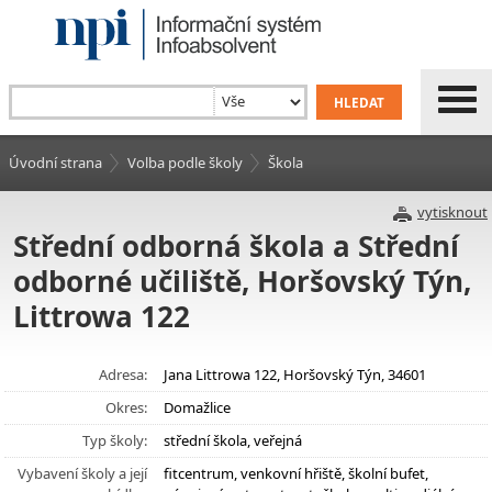
Úvodní strana
Volba podle školy
Škola
vytisknout
Střední odborná škola a Střední
odborné učiliště, Horšovský Týn,
Littrowa 122
Adresa:
Jana Littrowa 122, Horšovský Týn, 34601
Okres:
Domažlice
Typ školy:
střední škola, veřejná
Vybavení školy a její
fitcentrum, venkovní hřiště, školní bufet,