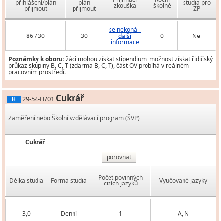
přihlášení/plán
plán
studia pro
zkouška
školné
přijmout
přijmout
ZP
se nekoná -
86 / 30
30
další
0
Ne
informace
Poznámky k oboru:
žáci mohou získat stipendium, možnost získat řidičský
průkaz skupiny B, C, T (zdarma B, C, T), část OV probíhá v reálném
pracovním prostředí.
Cukrář
29-54-H/01
H
Zaměření nebo Školní vzdělávací program (ŠVP)
Cukrář
porovnat
Počet povinných
Délka studia
Forma studia
Vyučované jazyky
cizích jazyků
3,0
Denní
1
A, N