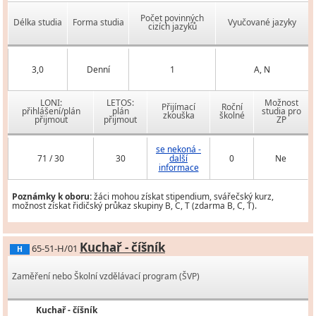
Počet povinných
Délka studia
Forma studia
Vyučované jazyky
cizích jazyků
3,0
Denní
1
A, N
LONI:
LETOS:
Možnost
Přijímací
Roční
přihlášení/plán
plán
studia pro
zkouška
školné
přijmout
přijmout
ZP
se nekoná -
71 / 30
30
další
0
Ne
informace
Poznámky k oboru:
žáci mohou získat stipendium, svářečský kurz,
možnost získat řidičský průkaz skupiny B, C, T (zdarma B, C, T).
Kuchař - číšník
65-51-H/01
H
Zaměření nebo Školní vzdělávací program (ŠVP)
Kuchař - číšník