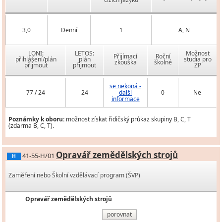
3,0
Denní
1
A, N
LONI:
LETOS:
Možnost
Přijímací
Roční
přihlášení/plán
plán
studia pro
zkouška
školné
přijmout
přijmout
ZP
se nekoná -
77 / 24
24
další
0
Ne
informace
Poznámky k oboru:
možnost získat řidičský průkaz skupiny B, C, T
(zdarma B, C, T).
Opravář zemědělských strojů
41-55-H/01
H
Zaměření nebo Školní vzdělávací program (ŠVP)
Opravář zemědělských strojů
porovnat