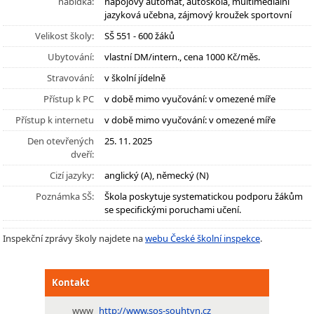
nabídka:
nápojový automat, autoškola, multimediální
jazyková učebna, zájmový kroužek sportovní
Velikost školy:
SŠ 551 - 600 žáků
Ubytování:
vlastní DM/intern., cena 1000 Kč/měs.
Stravování:
v školní jídelně
Přístup k PC
v době mimo vyučování: v omezené míře
Přístup k internetu
v době mimo vyučování: v omezené míře
Den otevřených
25. 11. 2025
dveří:
Cizí jazyky:
anglický (A), německý (N)
Poznámka SŠ:
Škola poskytuje systematickou podporu žákům
se specifickými poruchami učení.
Inspekční zprávy školy najdete na
webu České školní inspekce
.
Kontakt
www
http://www.sos-souhtyn.cz