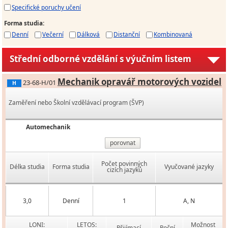
Specifické poruchy učení
Forma studia
:
Denní
Večerní
Dálková
Distanční
Kombinovaná
Střední odborné vzdělání s výučním listem
Mechanik opravář motorových vozidel
23-68-H/01
H
Zaměření nebo Školní vzdělávací program (ŠVP)
Automechanik
porovnat
Počet povinných
Délka studia
Forma studia
Vyučované jazyky
cizích jazyků
3,0
Denní
1
A, N
LONI:
LETOS:
Možnost
Přijímací
Roční