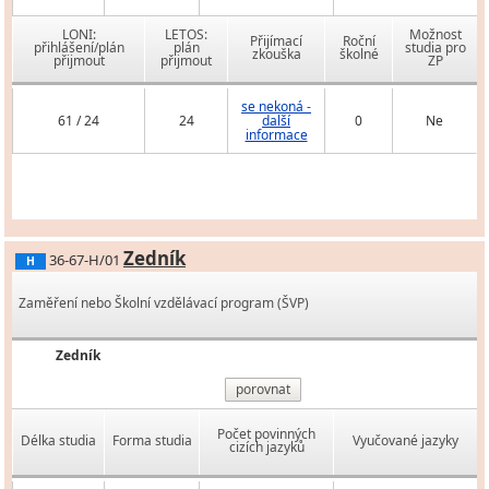
LONI:
LETOS:
Možnost
Přijímací
Roční
přihlášení/plán
plán
studia pro
zkouška
školné
přijmout
přijmout
ZP
se nekoná -
61 / 24
24
další
0
Ne
informace
Zedník
36-67-H/01
H
Zaměření nebo Školní vzdělávací program (ŠVP)
Zedník
porovnat
Počet povinných
Délka studia
Forma studia
Vyučované jazyky
cizích jazyků