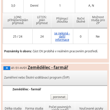
3,0
Denní
1
A, N
LONI:
LETOS:
Možnost
Přijímací
Roční
přihlášení/plán
plán
studia pro
zkouška
školné
přijmout
přijmout
ZP
se nekoná -
25 / 24
24
další
0
Ne
informace
Poznámky k oboru:
část OV probíhá v reálném pracovním prostředí.
Zemědělec - farmář
41-51-H/01
H
Zaměření nebo Školní vzdělávací program (ŠVP)
Zemědělec - farmář
porovnat
Počet povinných
Délka studia
Forma studia
Vyučované jazyky
cizích jazyků