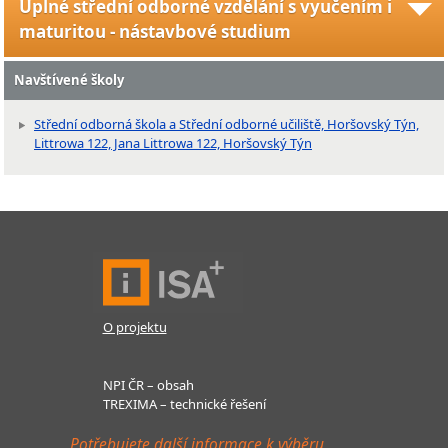
Úplné střední odborné vzdělání s vyučením i
maturitou - nástavbové studium
Navštívené školy
Střední odborná škola a Střední odborné učiliště, Horšovský Týn,
Littrowa 122, Jana Littrowa 122, Horšovský Týn
O projektu
NPI ČR – obsah
TREXIMA – technické řešení
Potřebujete další informace k výběru