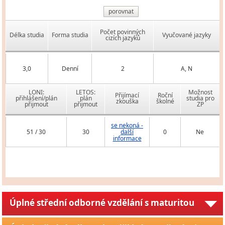
porovnat
Počet povinných
Délka studia
Forma studia
Vyučované jazyky
cizích jazyků
3,0
Denní
2
A, N
LONI:
LETOS:
Možnost
Přijímací
Roční
přihlášení/plán
plán
studia pro
zkouška
školné
přijmout
přijmout
ZP
se nekoná -
51 / 30
30
další
0
Ne
informace
Úplné střední odborné vzdělání s maturitou