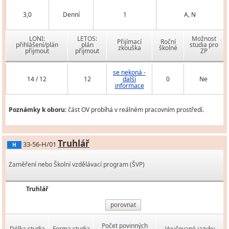
3,0
Denní
1
A, N
LONI:
LETOS:
Možnost
Přijímací
Roční
přihlášení/plán
plán
studia pro
zkouška
školné
přijmout
přijmout
ZP
se nekoná -
14 / 12
12
další
0
Ne
informace
Poznámky k oboru:
část OV probíhá v reálném pracovním prostředí.
Truhlář
33-56-H/01
H
Zaměření nebo Školní vzdělávací program (ŠVP)
Truhlář
porovnat
Počet povinných
Délka studia
Forma studia
Vyučované jazyky