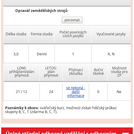
Opravář zemědělských strojů
porovnat
Počet povinných
Délka studia
Forma studia
Vyučované jazyky
cizích jazyků
3,0
Denní
1
A, N
LONI:
LETOS:
Možnost
Přijímací
Roční
přihlášení/plán
plán
studia pro
zkouška
školné
přijmout
přijmout
ZP
se nekoná -
21 / 12
24
další
0
Ne
informace
Poznámky k oboru:
svářečský kurz, možnost získat řidičský průkaz
skupiny B, C, T (zdarma B, C, T).
Úplné střední odborné vzdělání s odborným