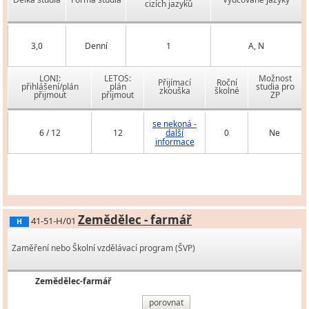
cizích jazyků
3,0
Denní
1
A, N
LONI:
LETOS:
Možnost
Přijímací
Roční
přihlášení/plán
plán
studia pro
zkouška
školné
přijmout
přijmout
ZP
se nekoná -
6 / 12
12
další
0
Ne
informace
Zemědělec - farmář
41-51-H/01
H
Zaměření nebo Školní vzdělávací program (ŠVP)
Zemědělec-farmář
porovnat