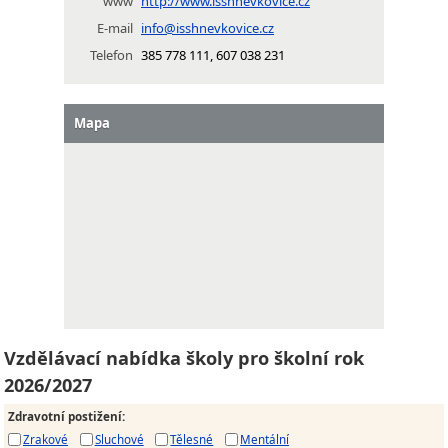
www
http://www.isshnevkovice.cz
E-mail
info@isshnevkovice.cz
Telefon
385 778 111, 607 038 231
Mapa
Vzdělávací nabídka školy pro školní rok
2026/2027
Zdravotní postižení
:
Zrakové
Sluchové
Tělesné
Mentální