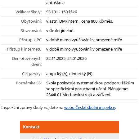
autoškola
Velikost školy:
SŠ 101 - 150 žáků
Ubytování:
vlastní DM/intern., cena 800 Kč/měs.
Stravování:
v školní jídelně
Přístup k PC
v době mimo vyučování: v omezené míře
Přístup k internetu
v době mimo vyučování: v omezené míře
Den otevřených
22.11.2025, 24.01.2026
dveří:
Cizí jazyky:
anglický (A), německý (N)
Poznámka SŠ:
Škola poskytuje systematickou podporu žákům
se specifickými poruchami učení. Plánujeme:
2344L01 Mechanik strojů a zařízení.
Inspekční zprávy školy najdete na
webu České školní inspekce
.
Kontakt