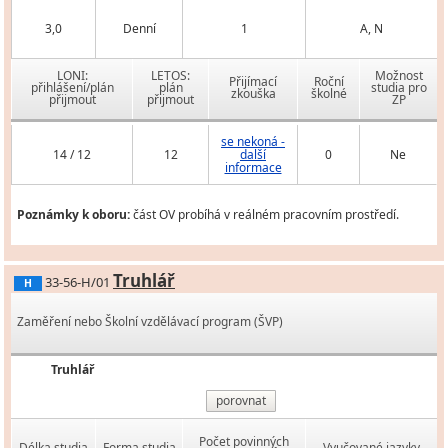
3,0
Denní
1
A, N
LONI:
LETOS:
Možnost
Přijímací
Roční
přihlášení/plán
plán
studia pro
zkouška
školné
přijmout
přijmout
ZP
se nekoná -
14 / 12
12
další
0
Ne
informace
Poznámky k oboru:
část OV probíhá v reálném pracovním prostředí.
Truhlář
33-56-H/01
H
Zaměření nebo Školní vzdělávací program (ŠVP)
Truhlář
porovnat
Počet povinných
Délka studia
Forma studia
Vyučované jazyky