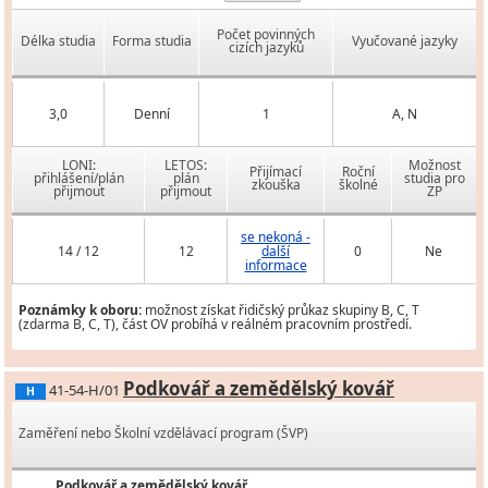
Počet povinných
Délka studia
Forma studia
Vyučované jazyky
cizích jazyků
3,0
Denní
1
A, N
LONI:
LETOS:
Možnost
Přijímací
Roční
přihlášení/plán
plán
studia pro
zkouška
školné
přijmout
přijmout
ZP
se nekoná -
14 / 12
12
další
0
Ne
informace
Poznámky k oboru:
možnost získat řidičský průkaz skupiny B, C, T
(zdarma B, C, T), část OV probíhá v reálném pracovním prostředí.
Podkovář a zemědělský kovář
41-54-H/01
H
Zaměření nebo Školní vzdělávací program (ŠVP)
Podkovář a zemědělský kovář