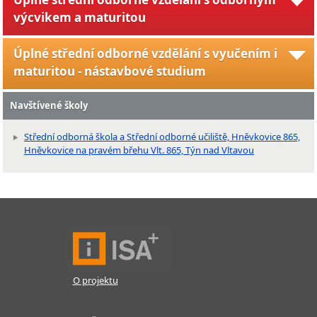
výcvikem a maturitou
Úplné střední odborné vzdělání s vyučením i
maturitou - nástavbové studium
Navštívené školy
Střední odborná škola a Střední odborné učiliště, Hněvkovice 865,
Hněvkovice na pravém břehu Vlt. 865, Týn nad Vltavou
O projektu