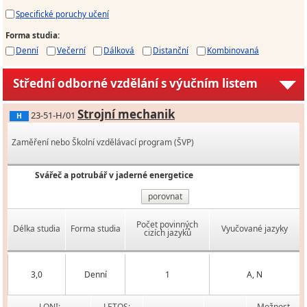
Specifické poruchy učení
Forma studia
:
Denní
Večerní
Dálková
Distanční
Kombinovaná
Střední odborné vzdělání s výučním listem
Strojní mechanik
23-51-H/01
H
Zaměření nebo Školní vzdělávací program (ŠVP)
Svářeč a potrubář v jaderné energetice
porovnat
Počet povinných
Délka studia
Forma studia
Vyučované jazyky
cizích jazyků
3,0
Denní
1
A, N
LONI:
LETOS:
Možnost