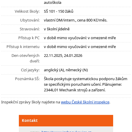
autoškola
Velikost školy:
SŠ 101 - 150 žáků
Ubytování:
vlastní DM/intern., cena 800 Kč/měs.
Stravování:
v školní jídelně
Přístup k PC
v době mimo vyučování: v omezené míře
Přístup k internetu
v době mimo vyučování: v omezené míře
Den otevřených
22.11.2025, 24.01.2026
dveří:
Cizí jazyky:
anglický (A), německý (N)
Poznámka SŠ:
Škola poskytuje systematickou podporu žákům
se specifickými poruchami učení. Plánujeme:
2344L01 Mechanik strojů a zařízení.
Inspekční zprávy školy najdete na
webu České školní inspekce
.
Kontakt