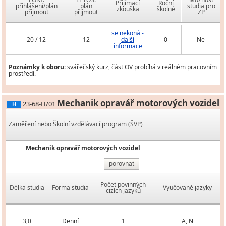
Přijímací
Roční
přihlášení/plán
plán
studia pro
zkouška
školné
přijmout
přijmout
ZP
se nekoná -
20 / 12
12
další
0
Ne
informace
Poznámky k oboru:
svářečský kurz, část OV probíhá v reálném pracovním
prostředí.
Mechanik opravář motorových vozidel
23-68-H/01
H
Zaměření nebo Školní vzdělávací program (ŠVP)
Mechanik opravář motorových vozidel
porovnat
Počet povinných
Délka studia
Forma studia
Vyučované jazyky
cizích jazyků
3,0
Denní
1
A, N