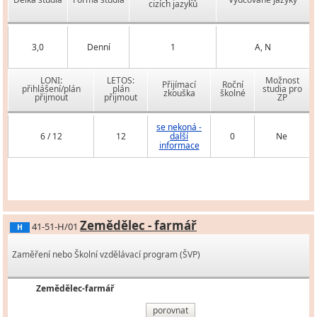
cizích jazyků
3,0
Denní
1
A, N
LONI:
LETOS:
Možnost
Přijímací
Roční
přihlášení/plán
plán
studia pro
zkouška
školné
přijmout
přijmout
ZP
se nekoná -
6 / 12
12
další
0
Ne
informace
Zemědělec - farmář
41-51-H/01
H
Zaměření nebo Školní vzdělávací program (ŠVP)
Zemědělec-farmář
porovnat