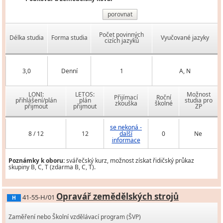
porovnat
Počet povinných
Délka studia
Forma studia
Vyučované jazyky
cizích jazyků
3,0
Denní
1
A, N
LONI:
LETOS:
Možnost
Přijímací
Roční
přihlášení/plán
plán
studia pro
zkouška
školné
přijmout
přijmout
ZP
se nekoná -
8 / 12
12
další
0
Ne
informace
Poznámky k oboru:
svářečský kurz, možnost získat řidičský průkaz
skupiny B, C, T (zdarma B, C, T).
Opravář zemědělských strojů
41-55-H/01
H
Zaměření nebo Školní vzdělávací program (ŠVP)