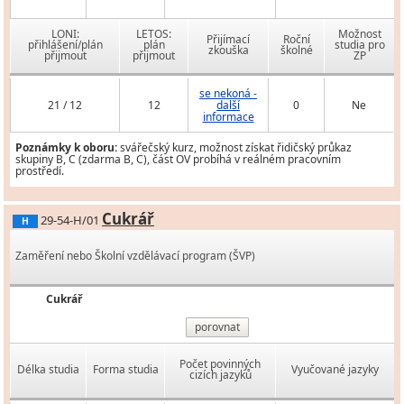
LONI:
LETOS:
Možnost
Přijímací
Roční
přihlášení/plán
plán
studia pro
zkouška
školné
přijmout
přijmout
ZP
se nekoná -
21 / 12
12
další
0
Ne
informace
Poznámky k oboru:
svářečský kurz, možnost získat řidičský průkaz
skupiny B, C (zdarma B, C), část OV probíhá v reálném pracovním
prostředí.
Cukrář
29-54-H/01
H
Zaměření nebo Školní vzdělávací program (ŠVP)
Cukrář
porovnat
Počet povinných
Délka studia
Forma studia
Vyučované jazyky
cizích jazyků