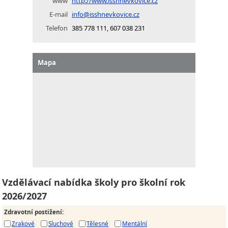
www
http://www.isshnevkovice.cz
E-mail
info@isshnevkovice.cz
Telefon
385 778 111, 607 038 231
Mapa
Vzdělávací nabídka školy pro školní rok
2026/2027
Zdravotní postižení
:
Zrakové
Sluchové
Tělesné
Mentální