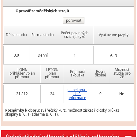
Opravář zemědělských strojů
porovnat
Počet povinných
Délka studia
Forma studia
Vyučované jazyky
cizích jazyků
3,0
Denní
1
A, N
LONI:
LETOS:
Možnost
Přijímací
Roční
přihlášení/plán
plán
studia pro
zkouška
školné
přijmout
přijmout
ZP
se nekoná -
21 / 12
24
další
0
Ne
informace
Poznámky k oboru:
svářečský kurz, možnost získat řidičský průkaz
skupiny B, C, T (zdarma B, C, T).
Úplné střední odborné vzdělání s odborným