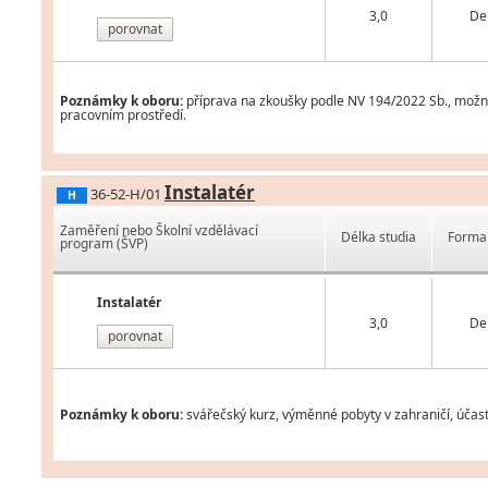
3,0
De
porovnat
Poznámky k oboru:
příprava na zkoušky podle NV 194/2022 Sb., možnos
pracovním prostředí.
Instalatér
36-52-H/01
H
Zaměření nebo Školní vzdělávací
Délka studia
Forma 
program (ŠVP)
Instalatér
3,0
De
porovnat
Poznámky k oboru:
svářečský kurz, výměnné pobyty v zahraničí, účas