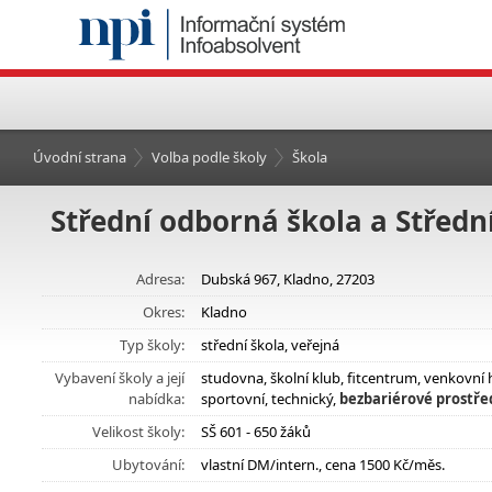
Úvodní strana
Volba podle školy
Škola
Střední odborná škola a Středn
Adresa:
Dubská 967, Kladno, 27203
Okres:
Kladno
Typ školy:
střední škola, veřejná
Vybavení školy a její
studovna, školní klub, fitcentrum, venkovní 
nabídka:
sportovní, technický,
bezbariérové prostřed
Velikost školy:
SŠ 601 - 650 žáků
Ubytování:
vlastní DM/intern., cena 1500 Kč/měs.