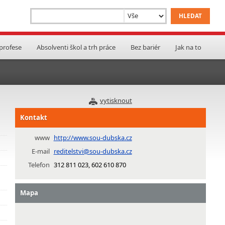
 profese
Absolventi škol a trh práce
Bez bariér
Jak na to
vytisknout
Kontakt
www
http://www.sou-dubska.cz
E-mail
reditelstvi@sou-dubska.cz
Telefon
312 811 023, 602 610 870
Mapa