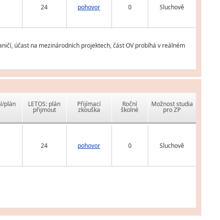
24
pohovor
0
Sluchově
aničí, účast na mezinárodních projektech, část OV probíhá v reálném
í/plán
LETOS: plán
Přijímací
Roční
Možnost studia
přijmout
zkouška
školné
pro ZP
24
pohovor
0
Sluchově