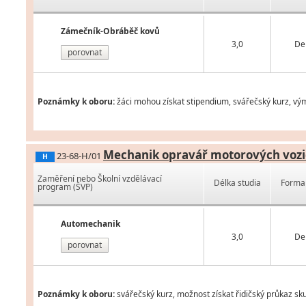
Zámečník-Obráběč kovů
3,0
De
porovnat
Poznámky k oboru:
žáci mohou získat stipendium, svářečský kurz, vý
Mechanik opravář motorových vozi
23-68-H/01
H
Zaměření nebo Školní vzdělávací
Délka studia
Forma 
program (ŠVP)
Automechanik
3,0
De
porovnat
Poznámky k oboru:
svářečský kurz, možnost získat řidičský průkaz sk