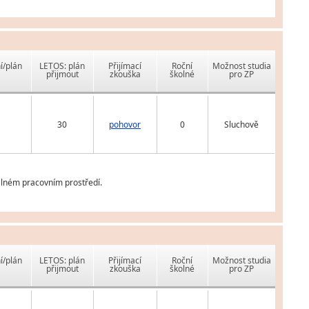
í/plán
LETOS: plán
Přijímací
Roční
Možnost studia
přijmout
zkouška
školné
pro ZP
30
pohovor
0
Sluchově
álném pracovním prostředí.
í/plán
LETOS: plán
Přijímací
Roční
Možnost studia
přijmout
zkouška
školné
pro ZP