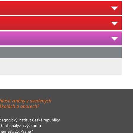
hlásit změny v uvedených
 školách a oborech?
agogický institut České republiky
tření, analýz a výzkumu
áměstí 25, Praha 1