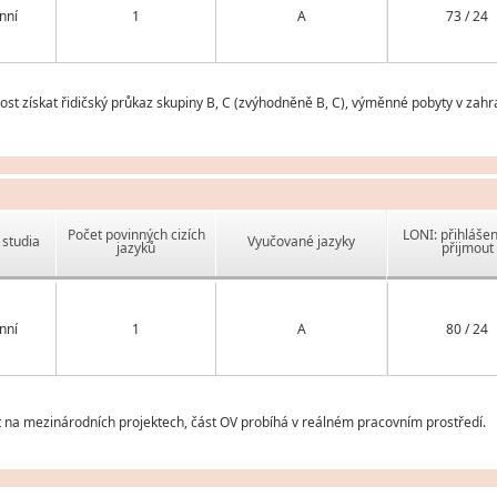
nní
1
A
73 / 24
t získat řidičský průkaz skupiny B, C (zvýhodněně B, C), výměnné pobyty v zahr
Počet povinných cizích
LONI: přihlášen
studia
Vyučované jazyky
jazyků
přijmout
nní
1
A
80 / 24
t na mezinárodních projektech, část OV probíhá v reálném pracovním prostředí.