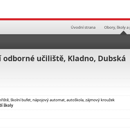
Úvodní strana
Obory, školy a
í odborné učiliště, Kladno, Dubská
hřiště, školní bufet, nápojový automat, autoškola, zájmový kroužek
í školy