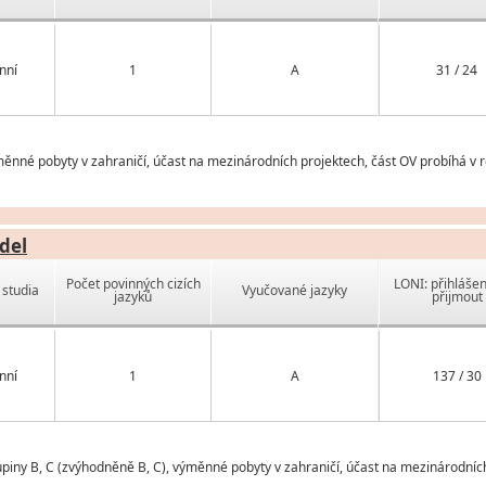
nní
1
A
31 / 24
měnné pobyty v zahraničí, účast na mezinárodních projektech, část OV probíhá v 
del
Počet povinných cizích
LONI: přihlášen
studia
Vyučované jazyky
jazyků
přijmout
nní
1
A
137 / 30
upiny B, C (zvýhodněně B, C), výměnné pobyty v zahraničí, účast na mezinárodníc