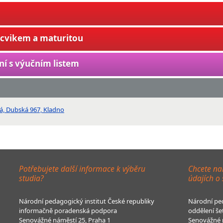
ýcvikem a maturitou
ní s výučním listem
ká, Dubská 967, Kladno
Potřebujete další informace k výběru
Chcete na
studia?
údajích o
Národní pedagogický institut České republiky
Národní ped
informačně poradenská podpora
oddělení še
Senovážné náměstí 25, Praha 1
Senovážné n