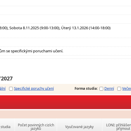
:00), Sobota 8.11.2025 (9:00-13:00), Úterý 13.1.2026 (14:00-18:00)
ům se specifickými poruchami učení.
/2027
ální
Specifické poruchy učení
Forma studia
:
Denní
Veče
Počet povinných cizích
LONI: přihlášen
studia
Vyučované jazyky
jazyků
přijmout