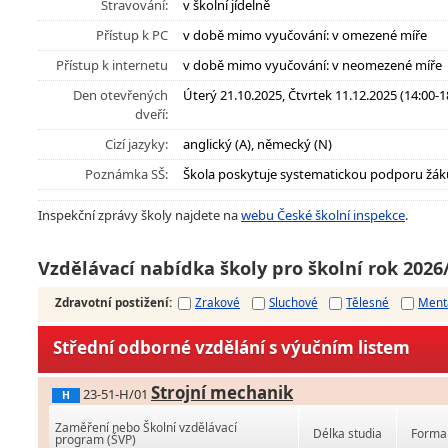
Stravování:
v školní jídelně
Přístup k PC
v době mimo vyučování: v omezené míře
Přístup k internetu
v době mimo vyučování: v neomezené míře
Den otevřených
Úterý 21.10.2025, Čtvrtek 11.12.2025 (14:00-18
dveří:
Cizí jazyky:
anglický (A), německý (N)
Poznámka SŠ:
Škola poskytuje systematickou podporu žák
Inspekční zprávy školy najdete na
webu České školní inspekce
.
Vzdělávací nabídka školy pro školní rok 2026
Zdravotní postižení
:
Zrakové
Sluchové
Tělesné
Ment
Střední odborné vzdělání s výučním listem
Strojní mechanik
23-51-H/01
H
Zaměření nebo Školní vzdělávací
Délka studia
Forma 
program (ŠVP)