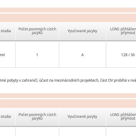
Počet povinných cizích
LONI: přihlášen
studia
Vyučované jazyky
jazyků
přijmout
nní
1
A
128 / 30
né pobyty v zahraničí, účast na mezinárodních projektech, část OV probíhá v re
Počet povinných cizích
LONI: přihlášen
studia
Vyučované jazyky
jazyků
přijmout