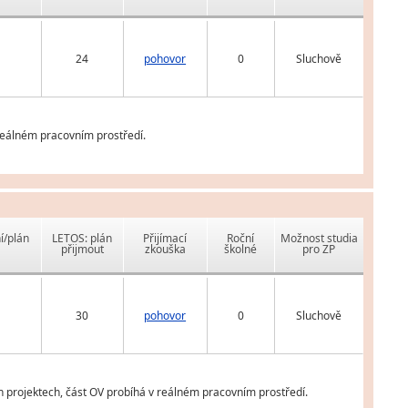
24
pohovor
0
Sluchově
reálném pracovním prostředí.
í/plán
LETOS: plán
Přijímací
Roční
Možnost studia
přijmout
zkouška
školné
pro ZP
30
pohovor
0
Sluchově
h projektech, část OV probíhá v reálném pracovním prostředí.