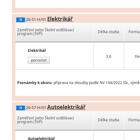
Elektrikář
26-51-H/01
H
Zaměření nebo Školní vzdělávací
Délka studia
Forma 
program (ŠVP)
Elektrikář
3,0
De
porovnat
Poznámky k oboru:
příprava na zkoušky podle NV 194/2022 Sb., výměn
Autoelektrikář
26-57-H/01
H
Zaměření nebo Školní vzdělávací
Délka studia
Forma 
program (ŠVP)
Autoelektrikář