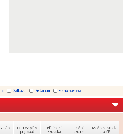
rní
Dálková
Distanční
Kombinovaná
í/plán
LETOS: plán
Přijímací
Roční
Možnost studia
přijmout
zkouška
školné
pro ZP