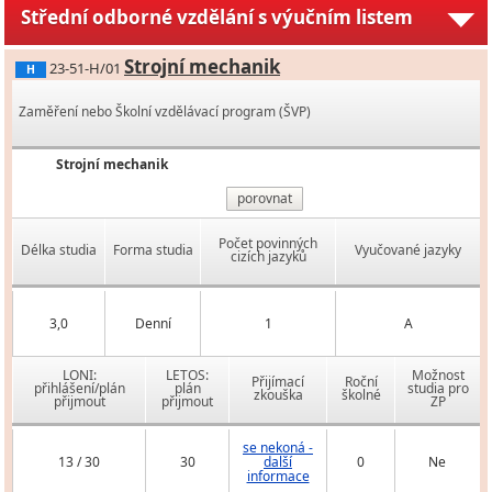
Střední odborné vzdělání s výučním listem
Strojní mechanik
23-51-H/01
H
Zaměření nebo Školní vzdělávací program (ŠVP)
Strojní mechanik
porovnat
Počet povinných
Délka studia
Forma studia
Vyučované jazyky
cizích jazyků
3,0
Denní
1
A
LONI:
LETOS:
Možnost
Přijímací
Roční
přihlášení/plán
plán
studia pro
zkouška
školné
přijmout
přijmout
ZP
se nekoná -
13 / 30
30
další
0
Ne
informace