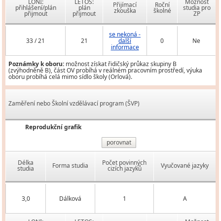
LONI:
LETOS:
Možnost
Přijímací
Roční
přihlášení/plán
plán
studia pro
zkouška
školné
přijmout
přijmout
ZP
se nekoná -
33 / 21
21
další
0
Ne
informace
Poznámky k oboru:
možnost získat řidičský průkaz skupiny B
(zvýhodněně B), část OV probíhá v reálném pracovním prostředí, výuka
oboru probíhá celá mimo sídlo školy (Orlová).
Zaměření nebo Školní vzdělávací program (ŠVP)
Reprodukční grafik
porovnat
Délka
Počet povinných
Forma studia
Vyučované jazyky
studia
cizích jazyků
3,0
Dálková
1
A