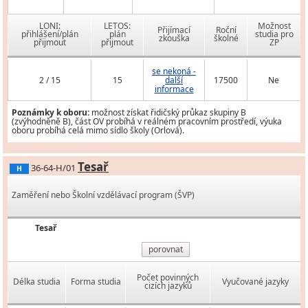
LONI:
LETOS:
Možnost
Přijímací
Roční
přihlášení/plán
plán
studia pro
zkouška
školné
přijmout
přijmout
ZP
se nekoná -
2 / 15
15
další
17500
Ne
informace
Poznámky k oboru:
možnost získat řidičský průkaz skupiny B
(zvýhodněně B), část OV probíhá v reálném pracovním prostředí, výuka
oboru probíhá celá mimo sídlo školy (Orlová).
Tesař
36-64-H/01
H
Zaměření nebo Školní vzdělávací program (ŠVP)
Tesař
porovnat
Počet povinných
Délka studia
Forma studia
Vyučované jazyky
cizích jazyků