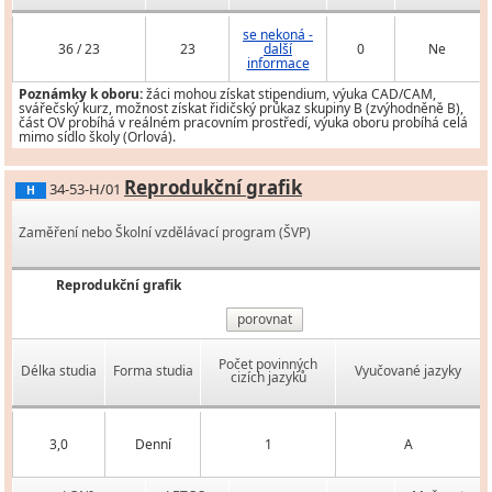
se nekoná -
36 / 23
23
další
0
Ne
informace
Poznámky k oboru:
žáci mohou získat stipendium, výuka CAD/CAM,
svářečský kurz, možnost získat řidičský průkaz skupiny B (zvýhodněně B),
část OV probíhá v reálném pracovním prostředí, výuka oboru probíhá celá
mimo sídlo školy (Orlová).
Reprodukční grafik
34-53-H/01
H
Zaměření nebo Školní vzdělávací program (ŠVP)
Reprodukční grafik
porovnat
Počet povinných
Délka studia
Forma studia
Vyučované jazyky
cizích jazyků
3,0
Denní
1
A