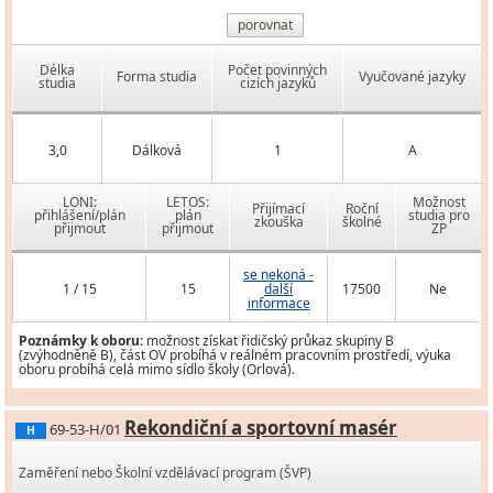
porovnat
Délka
Počet povinných
Forma studia
Vyučované jazyky
studia
cizích jazyků
3,0
Dálková
1
A
LONI:
LETOS:
Možnost
Přijímací
Roční
přihlášení/plán
plán
studia pro
zkouška
školné
přijmout
přijmout
ZP
se nekoná -
1 / 15
15
další
17500
Ne
informace
Poznámky k oboru:
možnost získat řidičský průkaz skupiny B
(zvýhodněně B), část OV probíhá v reálném pracovním prostředí, výuka
oboru probíhá celá mimo sídlo školy (Orlová).
Rekondiční a sportovní masér
69-53-H/01
H
Zaměření nebo Školní vzdělávací program (ŠVP)