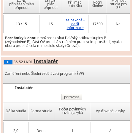
LONI:
LETOS:
Možnost
Přijímací
Roční
přihlášení/plán
plán
studia pro
zkouška
školné
přijmout
přijmout
ZP
se nekoná -
13 / 15
15
další
17500
Ne
informace
Poznámky k oboru:
možnost získat řidičský průkaz skupiny B
(zvýhodněně B), část OV probíhá v reálném pracovním prostředí, výuka
oboru probíhá celá mimo sídlo školy (Orlová).
Instalatér
36-52-H/01
H
Zaměření nebo Školní vzdělávací program (ŠVP)
Instalatér
porovnat
Počet povinných
Délka studia
Forma studia
Vyučované jazyky
cizích jazyků
3,0
Denní
1
A