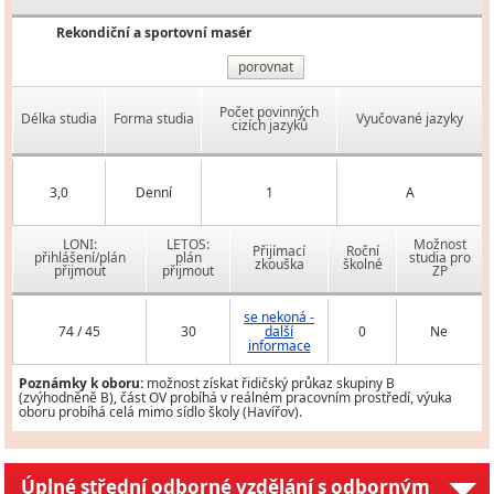
Rekondiční a sportovní masér
porovnat
Počet povinných
Délka studia
Forma studia
Vyučované jazyky
cizích jazyků
3,0
Denní
1
A
LONI:
LETOS:
Možnost
Přijímací
Roční
přihlášení/plán
plán
studia pro
zkouška
školné
přijmout
přijmout
ZP
se nekoná -
74 / 45
30
další
0
Ne
informace
Poznámky k oboru:
možnost získat řidičský průkaz skupiny B
(zvýhodněně B), část OV probíhá v reálném pracovním prostředí, výuka
oboru probíhá celá mimo sídlo školy (Havířov).
Úplné střední odborné vzdělání s odborným