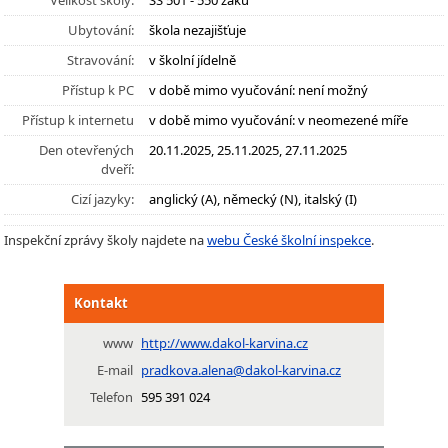
Velikost školy:
SŠ 501 - 550 žáků
Ubytování:
škola nezajišťuje
Stravování:
v školní jídelně
Přístup k PC
v době mimo vyučování: není možný
Přístup k internetu
v době mimo vyučování: v neomezené míře
Den otevřených
20.11.2025, 25.11.2025, 27.11.2025
dveří:
Cizí jazyky:
anglický (A), německý (N), italský (I)
Inspekční zprávy školy najdete na
webu České školní inspekce
.
Kontakt
www
http://www.dakol-karvina.cz
E-mail
pradkova.alena@dakol-karvina.cz
Telefon
595 391 024