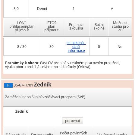
3,0
Denní
1
A
LONI:
LETOS:
Možnost
Přijímací
Roční
přihlášení/plán
plán
studia pro
zkouška
školné
přijmout
přijmout
ZP
se nekoná -
8 / 30
30
další
0
Ne
informace
Poznámky k oboru:
část OV probíhá v reálném pracovním prostředí,
výuka oboru probíhá celá mimo sídlo školy (Orlová).
Zedník
36-67-H/01
H
Zaměření nebo Školní vzdělávací program (ŠVP)
Zedník
porovnat
Počet povinných
Délka studia
Forma studia
Vyučované jazyky