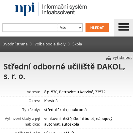
Úvodní strana
Volba podle školy
Škola
vytisknout
Střední odborné učiliště DAKOL,
s. r. o.
Adresa:
č.p. 570, Petrovice u Karviné, 73572
Okres:
Karviná
Typ školy:
střední škola, soukromá
Vybavení školy a její
venkovní hřiště, školní bufet, nápojový
nabídka:
automat, autoškola