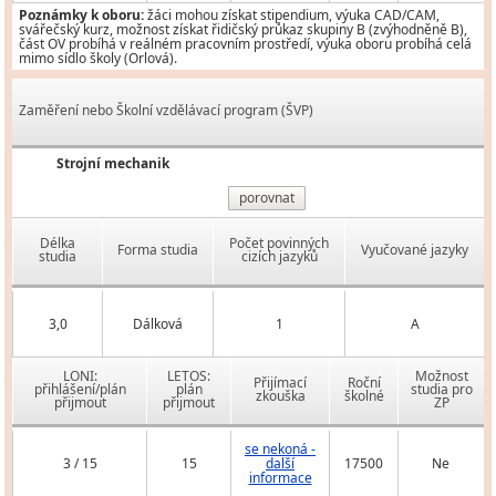
Poznámky k oboru:
žáci mohou získat stipendium, výuka CAD/CAM,
svářečský kurz, možnost získat řidičský průkaz skupiny B (zvýhodněně B),
část OV probíhá v reálném pracovním prostředí, výuka oboru probíhá celá
mimo sídlo školy (Orlová).
Zaměření nebo Školní vzdělávací program (ŠVP)
Strojní mechanik
porovnat
Délka
Počet povinných
Forma studia
Vyučované jazyky
studia
cizích jazyků
3,0
Dálková
1
A
LONI:
LETOS:
Možnost
Přijímací
Roční
přihlášení/plán
plán
studia pro
zkouška
školné
přijmout
přijmout
ZP
se nekoná -
3 / 15
15
další
17500
Ne
informace