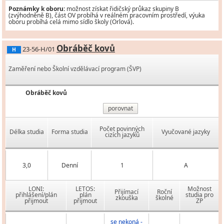
Poznámky k oboru:
možnost získat řidičský průkaz skupiny B
(zvýhodněně B), část OV probíhá v reálném pracovním prostředí, výuka
oboru probíhá celá mimo sídlo školy (Orlová).
Obráběč kovů
23-56-H/01
H
Zaměření nebo Školní vzdělávací program (ŠVP)
Obráběč kovů
porovnat
Počet povinných
Délka studia
Forma studia
Vyučované jazyky
cizích jazyků
3,0
Denní
1
A
LONI:
LETOS:
Možnost
Přijímací
Roční
přihlášení/plán
plán
studia pro
zkouška
školné
přijmout
přijmout
ZP
se nekoná -