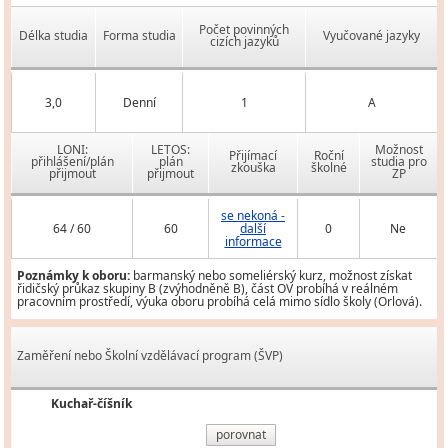
Počet povinných
Délka studia
Forma studia
Vyučované jazyky
cizích jazyků
3,0
Denní
1
A
LONI:
LETOS:
Možnost
Přijímací
Roční
přihlášení/plán
plán
studia pro
zkouška
školné
přijmout
přijmout
ZP
se nekoná -
64 / 60
60
další
0
Ne
informace
Poznámky k oboru:
barmanský nebo someliérský kurz, možnost získat
řidičský průkaz skupiny B (zvýhodněně B), část OV probíhá v reálném
pracovním prostředí, výuka oboru probíhá celá mimo sídlo školy (Orlová).
Zaměření nebo Školní vzdělávací program (ŠVP)
Kuchař-číšník
porovnat