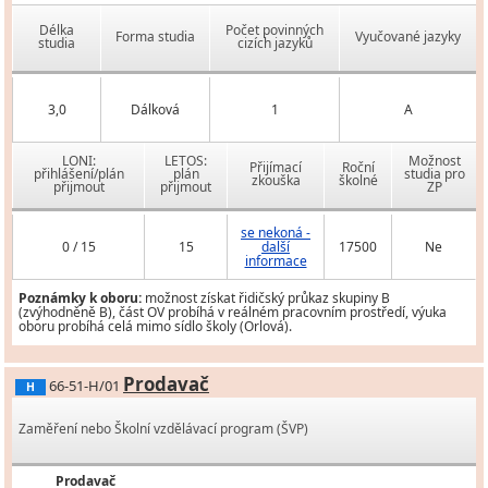
Délka
Počet povinných
Forma studia
Vyučované jazyky
studia
cizích jazyků
3,0
Dálková
1
A
LONI:
LETOS:
Možnost
Přijímací
Roční
přihlášení/plán
plán
studia pro
zkouška
školné
přijmout
přijmout
ZP
se nekoná -
0 / 15
15
další
17500
Ne
informace
Poznámky k oboru:
možnost získat řidičský průkaz skupiny B
(zvýhodněně B), část OV probíhá v reálném pracovním prostředí, výuka
oboru probíhá celá mimo sídlo školy (Orlová).
Prodavač
66-51-H/01
H
Zaměření nebo Školní vzdělávací program (ŠVP)
Prodavač