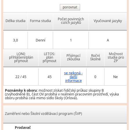
porovnat
Počet povinných
Délka studia
Forma studia
Vyučované jazyky
cizích jazyků
3,0
Denní
1
A
LONI:
LETOS:
Možnost
Přijímací
Roční
přihlášení/plán
plán
studia pro
zkouška
školné
přijmout
přijmout
ZP
se nekoná -
22 / 45
45
další
0
Ne
informace
Poznámky k oboru:
možnost získat řidičský průkaz skupiny B
(zvýhodněně B), část OV probíhá v reálném pracovním prostředí, výuka
oboru probíhá celá mimo sídlo školy (Orlová).
Zaměření nebo Školní vzdělávací program (ŠVP)
Prodavač