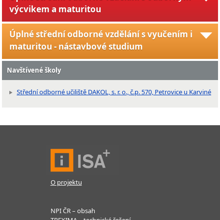
výcvikem a maturitou
Úplné střední odborné vzdělání s vyučením i
maturitou - nástavbové studium
Navštívené školy
Střední odborné učiliště DAKOL, s. r. o., č.p. 570, Petrovice u Karviné
O projektu
NPI ČR – obsah
TREXIMA – technické řešení