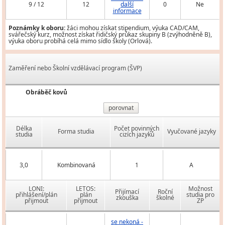
9 / 12
12
další
0
Ne
informace
Poznámky k oboru:
žáci mohou získat stipendium, výuka CAD/CAM,
svářečský kurz, možnost získat řidičský průkaz skupiny B (zvýhodněně B),
výuka oboru probíhá celá mimo sídlo školy (Orlová).
Zaměření nebo Školní vzdělávací program (ŠVP)
Obráběč kovů
porovnat
Délka
Počet povinných
Forma studia
Vyučované jazyky
studia
cizích jazyků
3,0
Kombinovaná
1
A
LONI:
LETOS:
Možnost
Přijímací
Roční
přihlášení/plán
plán
studia pro
zkouška
školné
přijmout
přijmout
ZP
se nekoná -