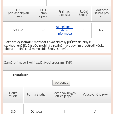
LONI:
LETOS:
Možnost
Přijímací
Roční
přihlášení/plán
plán
studia pro
zkouška
školné
přijmout
přijmout
ZP
se nekoná -
22 / 30
30
další
0
Ne
informace
Poznámky k oboru:
možnost získat řidičský průkaz skupiny B
(zvýhodněně B), část OV probíhá v reálném pracovním prostředí, výuka
oboru probíhá celá mimo sídlo školy (Orlová).
Zaměření nebo Školní vzdělávací program (ŠVP)
Instalatér
porovnat
Délka
Počet povinných
Forma studia
Vyučované jazyky
studia
cizích jazyků
3,0
Dálková
1
A