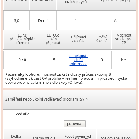
cizích jazyků
3,0
Denní
1
A
LONI:
LETOS:
Možnost
Přijímací
Roční
přihlášení/plán
plán
studia pro
zkouška
školné
přijmout
přijmout
ZP
se nekoná -
0 / 0
15
další
0
Ne
informace
Poznámky k oboru:
možnost získat řidičský průkaz skupiny B
(zvýhodněně B), část OV probíhá v reálném pracovním prostředí, výuka
oboru probíhá celá mimo sídlo školy (Orlová).
Zaměření nebo Školní vzdělávací program (ŠVP)
Zedník
porovnat
Délka
Počet povinných
Forma studia
Vyučované jazyky