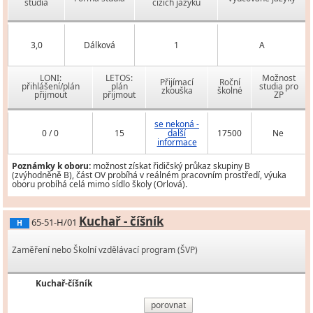
studia
cizích jazyků
3,0
Dálková
1
A
LONI:
LETOS:
Možnost
Přijímací
Roční
přihlášení/plán
plán
studia pro
zkouška
školné
přijmout
přijmout
ZP
se nekoná -
0 / 0
15
další
17500
Ne
informace
Poznámky k oboru:
možnost získat řidičský průkaz skupiny B
(zvýhodněně B), část OV probíhá v reálném pracovním prostředí, výuka
oboru probíhá celá mimo sídlo školy (Orlová).
Kuchař - číšník
65-51-H/01
H
Zaměření nebo Školní vzdělávací program (ŠVP)
Kuchař-číšník
porovnat