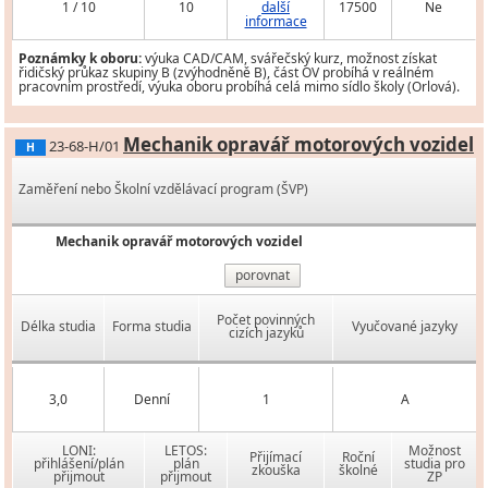
1 / 10
10
další
17500
Ne
informace
Poznámky k oboru:
výuka CAD/CAM, svářečský kurz, možnost získat
řidičský průkaz skupiny B (zvýhodněně B), část OV probíhá v reálném
pracovním prostředí, výuka oboru probíhá celá mimo sídlo školy (Orlová).
Mechanik opravář motorových vozidel
23-68-H/01
H
Zaměření nebo Školní vzdělávací program (ŠVP)
Mechanik opravář motorových vozidel
porovnat
Počet povinných
Délka studia
Forma studia
Vyučované jazyky
cizích jazyků
3,0
Denní
1
A
LONI:
LETOS:
Možnost
Přijímací
Roční
přihlášení/plán
plán
studia pro
zkouška
školné
přijmout
přijmout
ZP