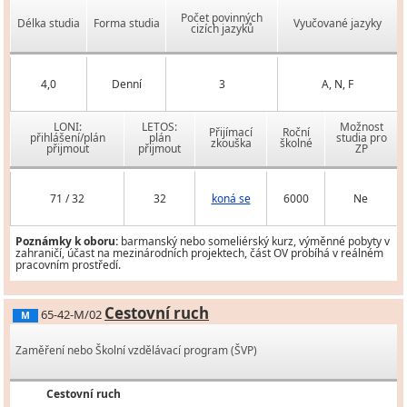
Počet povinných
Délka studia
Forma studia
Vyučované jazyky
cizích jazyků
4,0
Denní
3
A, N, F
LONI:
LETOS:
Možnost
Přijímací
Roční
přihlášení/plán
plán
studia pro
zkouška
školné
přijmout
přijmout
ZP
71 / 32
32
koná se
6000
Ne
Poznámky k oboru:
barmanský nebo someliérský kurz, výměnné pobyty v
zahraničí, účast na mezinárodních projektech, část OV probíhá v reálném
pracovním prostředí.
Cestovní ruch
65-42-M/02
M
Zaměření nebo Školní vzdělávací program (ŠVP)
Cestovní ruch