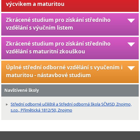
výcvikem a maturitou
Zkrácené studium pro získání středního
vzdělání s výučním listem
Zkrácené studium pro získání středního
vzdělání s maturitní zkouškou
Úplné střední odborné vzdělání s vyučením i
maturitou - nástavbové studium
Navštívené školy
Střední odborné učiliště a Střední odborná škola SČMSD, Znojmo,
s.r.o., Přímětická 1812/50, Znojmo