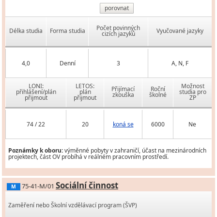
porovnat
Počet povinných
Délka studia
Forma studia
Vyučované jazyky
cizích jazyků
4,0
Denní
3
A, N, F
LONI:
LETOS:
Možnost
Přijímací
Roční
přihlášení/plán
plán
studia pro
zkouška
školné
přijmout
přijmout
ZP
74 / 22
20
koná se
6000
Ne
Poznámky k oboru:
výměnné pobyty v zahraničí, účast na mezinárodních
projektech, část OV probíhá v reálném pracovním prostředí.
Sociální činnost
75-41-M/01
M
Zaměření nebo Školní vzdělávací program (ŠVP)