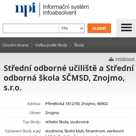
Úvodní strana
Volba podle školy
Škola
vytisknout
Střední odborné učiliště a Střední
odborná škola SČMSD, Znojmo,
s.r.o.
Adresa:
Přímětická 1812/50, Znojmo, 66902
Okres:
Znojmo
Typ školy:
střední škola, soukromá
Vybavení školy a její
studovna, školní klub, fitcentrum, venkovní