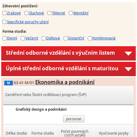
Zdravotní postižení
:
Zrakové
Sluchové
Tělesné
Mentální
Specifické poruchy učení
Forma studia
:
Denní
Večerní
Dálková
Distanční
Kombinovaná
Střední odborné vzdělání s výučním listem
Úplné střední odborné vzdělání s maturitou
Ekonomika a podnikání
63-41-M/01
M
Zaměření nebo Školní vzdělávací program (ŠVP)
Grafický design a podnikání
porovnat
Počet povinných
Délka studia
Forma studia
Vyučované jazyky
cizích jazyků