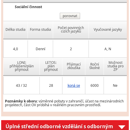
Sociální činnost
porovnat
Počet povinných
Délka studia
Forma studia
Vyučované jazyky
cizích jazyků
4,0
Denní
2
A, N
LONI:
LETOS:
Možnost
Přijímací
Roční
přihlášení/plán
plán
studia pro
zkouška
školné
přijmout
přijmout
ZP
43 / 32
28
koná se
6000
Ne
Poznámky k oboru:
výměnné pobyty v zahraničí, účast na mezinárodních
projektech, část OV probíhá v reálném pracovním prostředí.
Úplné střední odborné vzdělání s odborným