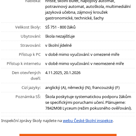
nabídka:
hřiště, školní bufet, nápojový automat,
potravinový automat, autoškola, multimediální
jazyková učebna, zájmový kroužek
gastronomické, technické, šachy
Velikost školy:
SŠ 751 - 800 žáků
Ubytování:
škola nezajišťuje
Stravování:
v školní jídelně
Přístup k PC
v době mimo vyučování: v omezené míře
Přístup k internetu
v době mimo vyučování: v neomezené míře
Den otevřených
4.11.2025, 20.1.2026
dveří:
Cizí jazyky:
anglický (A), německý (N), francouzský (F)
Poznámka SŠ:
Škola poskytuje systematickou podporu žákům
se specifickými poruchami učení. Plánujeme:
7842M08 Lyceum (režim pokusného ověřování).
Inspekční zprávy školy najdete na
webu České školní inspekce
.