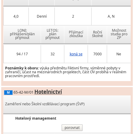
4,0
Denní
2
A, N
LONI:
LETOS:
Možnost
Přijímací
Roční
přihlášení/plán
plán
studia pro
zkouška
školné
přijmout
přijmout
ZP
94 / 17
32
koná se
7000
Ne
Poznámky k oboru:
výuka předmětu Fiktivní firmy, výměnné pobyty v
zahraničí, účast na mezinárodních projektech, část OV probíhá v reálném
pracovním prostředí.
Hotelnictví
65-42-M/01
M
Zaměření nebo Školní vzdělávací program (ŠVP)
Hotelový management
porovnat