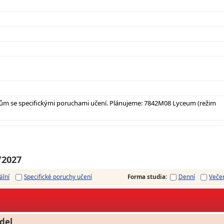
ům se specifickými poruchami učení. Plánujeme: 7842M08 Lyceum (režim
/2027
ální
Specifické poruchy učení
Forma studia
:
Denní
Veče
del