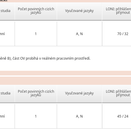
Počet povinných cizích
LONI: přihlášen
studia
Vyučované jazyky
jazyků
přijmout
nní
1
A, N
70 / 32
něně B), část OV probíhá v reálném pracovním prostředí.
Počet povinných cizích
LONI: přihlášen
studia
Vyučované jazyky
jazyků
přijmout
nní
1
A, N
45 / 24