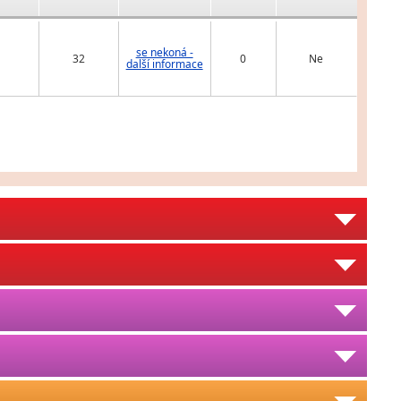
se nekoná -
32
0
Ne
další informace