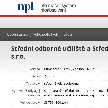
Úvodní strana
Volba podle školy
Škola
Střední odborné učiliště a Stř
s.r.o.
Adresa:
Přímětická 1812/50, Znojmo, 66902
Okres:
Znojmo
Typ školy:
střední škola, soukromá
Vybavení školy a její
studovna, školní klub, fitcentrum, venkovní 
nabídka:
multimediální jazyková učebna, zájmový kro
Velikost školy:
SŠ 751 - 800 žáků