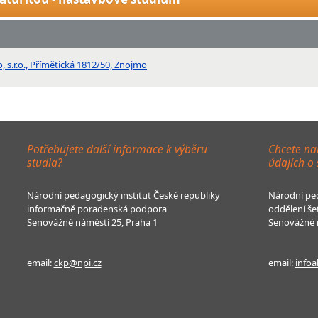
 s.r.o., Přímětická 1812/50, Znojmo
Potřebujete další informace k výběru
Chcete na
studia?
údajích o
Národní pedagogický institut České republiky
Národní ped
informačně poradenská podpora
oddělení še
Senovážné náměstí 25, Praha 1
Senovážné n
email:
ckp@npi.cz
email:
infoa