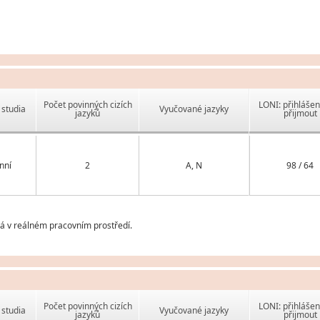
Počet povinných cizích
LONI: přihlášen
studia
Vyučované jazyky
jazyků
přijmout
nní
2
A, N
98 / 64
á v reálném pracovním prostředí.
Počet povinných cizích
LONI: přihlášen
studia
Vyučované jazyky
jazyků
přijmout