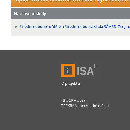
Navštívené školy
Střední odborné učiliště a Střední odborná škola SČMSD, Znojmo,
O projektu
NPI ČR – obsah
TREXIMA – technické řešení