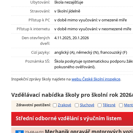
Ubytování:
škola nezajišťuje
Stravování:
v školní jídelně
Přístup k PC
v době mimo vyučování: v omezené míře
Přístup k internetu
v době mimo vyučování: v neomezené míře
Den otevřených
4.11.2025, 20.1.2026
dveří:
Cizí jazyky:
anglický (A), německý (N), francouzský (F)
Poznámka SŠ:
Škola poskytuje systematickou podporu žák
pokusného ověřování).
Inspekční zprávy školy najdete na
webu České školní inspekce
.
Vzdělávací nabídka školy pro školní rok 2026
Zdravotní postižení
:
Zrakové
Sluchové
Tělesné
Ment
Střední odborné vzdělání s výučním listem
Mechanik opravář motorových vozi
23-68-H/01
H