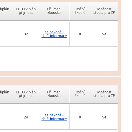
í/plán
LETOS: plán
Přijímací
Roční
Možnost
přijmout
zkouška
školné
studia pro ZP
se nekoná -
32
0
Ne
další informace
í/plán
LETOS: plán
Přijímací
Roční
Možnost
přijmout
zkouška
školné
studia pro ZP
se nekoná -
24
0
Ne
další informace