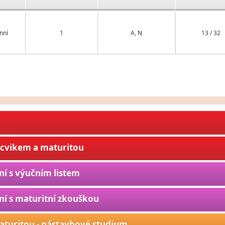
nní
1
A, N
13 / 32
ýcvikem a maturitou
ní s výučním listem
ní s maturitní zkouškou
aturitou - nástavbové studium