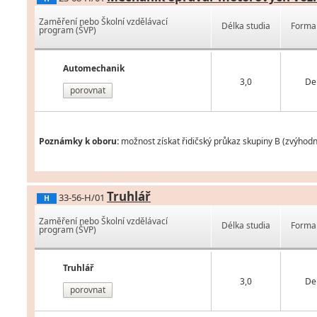
Zaměření nebo Školní vzdělávací
Délka studia
Forma 
program (ŠVP)
Automechanik
3,0
De
porovnat
Poznámky k oboru:
možnost získat řidičský průkaz skupiny B (zvýhod
Truhlář
33-56-H/01
H
Zaměření nebo Školní vzdělávací
Délka studia
Forma 
program (ŠVP)
Truhlář
3,0
De
porovnat