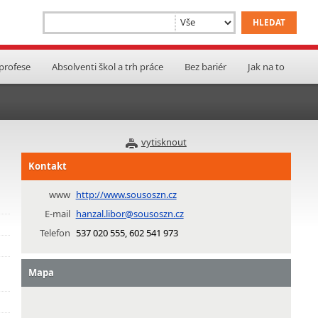
 profese
Absolventi škol a trh práce
Bez bariér
Jak na to
vytisknout
Kontakt
www
http://www.sousoszn.cz
E-mail
hanzal.libor@sousoszn.cz
Telefon
537 020 555, 602 541 973
Mapa