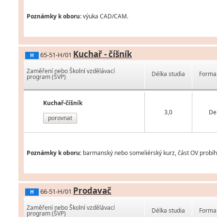
Poznámky k oboru:
výuka CAD/CAM.
Kuchař - číšník
65-51-H/01
H
Zaměření nebo Školní vzdělávací
Délka studia
Forma 
program (ŠVP)
Kuchař-číšník
3,0
De
porovnat
Poznámky k oboru:
barmanský nebo someliérský kurz, část OV probíh
Prodavač
66-51-H/01
H
Zaměření nebo Školní vzdělávací
Délka studia
Forma 
program (ŠVP)