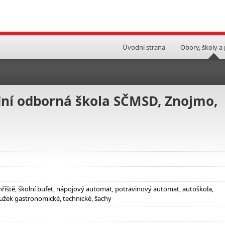
Úvodní strana
Obory, školy a
ední odborná škola SČMSD, Znojmo,
hřiště, školní bufet, nápojový automat, potravinový automat, autoškola,
užek gastronomické, technické, šachy