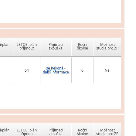
í/plán
LETOS: plán
Přijímací
Roční
Možnost
přijmout
zkouška
školné
studia pro ZP
se nekoná -
64
0
Ne
další informace
í/plán
LETOS: plán
Přijímací
Roční
Možnost
přijmout
zkouška
školné
studia pro ZP