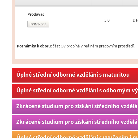
Prodavač
3,0
De
porovnat
Poznámky k oboru:
část OV probíhá v reálném pracovním prostředí.
Úplné střední odborné vzdělání s maturitou
Úplné střední odborné vzdělání s odborným v
Zkrácené studium pro získání středního vzdělá
Zkrácené studium pro získání středního vzdělá
Úplné střední odborné vzdělání s vyučením i m