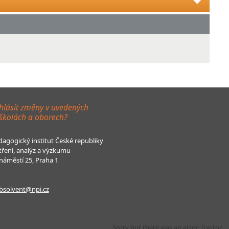
hlásit změny v uvedených
 školách a oborech?
agogický institut České republiky
tření, analýz a výzkumu
áměstí 25, Praha 1
bsolvent@npi.cz
Sorry but there was an error: 0 error