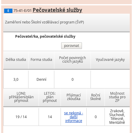
Pečovatelské služby
75-41-E/01
E
Zaměření nebo Školní vzdělávací program (ŠVP)
Pečovatel/ka, pečovatelské služby
porovnat
Počet povinných
Délka studia
Forma studia
Vyučované jazyky
cizích jazyků
3,0
Denní
0
LONI:
LETOS:
Možnost
Přijímací
Roční
přihlášení/plán
plán
studia pro
zkouška
školné
přijmout
přijmout
ZP
Zrakově,
se nekoná -
Sluchově,
19 / 14
14
další
0
Tělesně,
informace
Mentálně