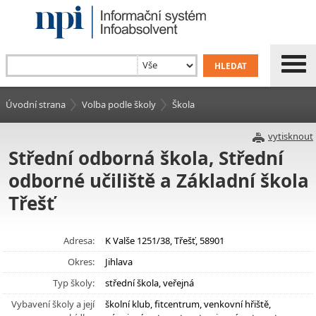
Úvodní strana
Volba podle školy
Škola
vytisknout
Střední odborná škola, Střední
odborné učiliště a Základní škola
Třešť
Adresa:
K Valše 1251/38, Třešť, 58901
Okres:
Jihlava
Typ školy:
střední škola, veřejná
Vybavení školy a její
školní klub, fitcentrum, venkovní hřiště,