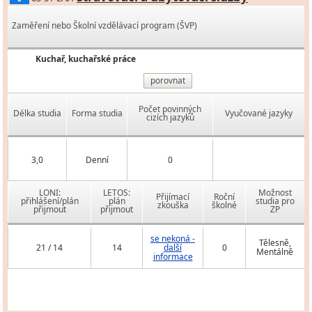
Zaměření nebo Školní vzdělávací program (ŠVP)
Kuchař, kuchařské práce
porovnat
Počet povinných
Délka studia
Forma studia
Vyučované jazyky
cizích jazyků
3,0
Denní
0
LONI:
LETOS:
Možnost
Přijímací
Roční
přihlášení/plán
plán
studia pro
zkouška
školné
přijmout
přijmout
ZP
se nekoná -
Tělesně,
21 / 14
14
další
0
Mentálně
informace