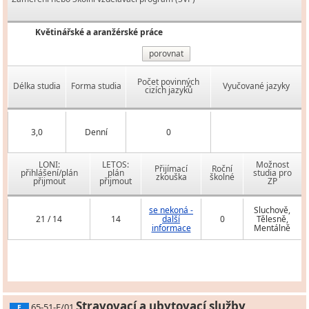
Květinářské a aranžérské práce
porovnat
Počet povinných
Délka studia
Forma studia
Vyučované jazyky
cizích jazyků
3,0
Denní
0
LONI:
LETOS:
Možnost
Přijímací
Roční
přihlášení/plán
plán
studia pro
zkouška
školné
přijmout
přijmout
ZP
se nekoná -
Sluchově,
21 / 14
14
další
0
Tělesně,
informace
Mentálně
Stravovací a ubytovací služby
65-51-E/01
E