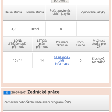
porovnat
Počet povinných
Délka studia
Forma studia
Vyučované jazyky
cizích jazyků
3,0
Denní
0
LONI:
LETOS:
Možnost
Přijímací
Roční
přihlášení/plán
plán
studia pro
zkouška
školné
přijmout
přijmout
ZP
se nekoná -
Sluchově,
15 / 14
14
další
0
Mentálně
informace
Zednické práce
36-67-E/01
E
Zaměření nebo Školní vzdělávací program (ŠVP)