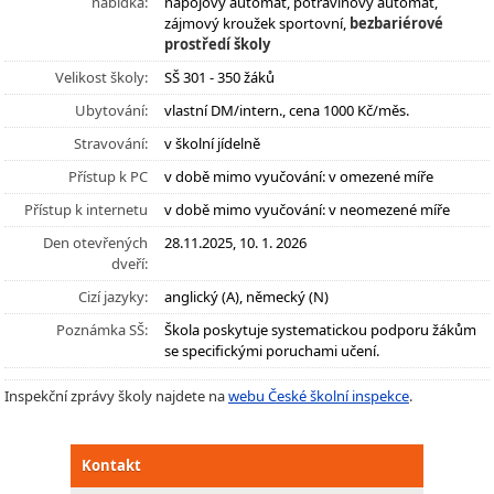
nabídka:
nápojový automat, potravinový automat,
zájmový kroužek sportovní,
bezbariérové
prostředí školy
Velikost školy:
SŠ 301 - 350 žáků
Ubytování:
vlastní DM/intern., cena 1000 Kč/měs.
Stravování:
v školní jídelně
Přístup k PC
v době mimo vyučování: v omezené míře
Přístup k internetu
v době mimo vyučování: v neomezené míře
Den otevřených
28.11.2025, 10. 1. 2026
dveří:
Cizí jazyky:
anglický (A), německý (N)
Poznámka SŠ:
Škola poskytuje systematickou podporu žákům
se specifickými poruchami učení.
Inspekční zprávy školy najdete na
webu České školní inspekce
.
Kontakt