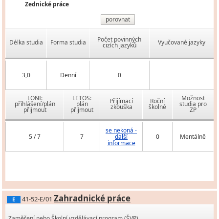
Zednické práce
porovnat
Počet povinných
Délka studia
Forma studia
Vyučované jazyky
cizích jazyků
3,0
Denní
0
LONI:
LETOS:
Možnost
Přijímací
Roční
přihlášení/plán
plán
studia pro
zkouška
školné
přijmout
přijmout
ZP
se nekoná -
5 / 7
7
další
0
Mentálně
informace
Zahradnické práce
41-52-E/01
E
Zaměření nebo Školní vzdělávací program (ŠVP)