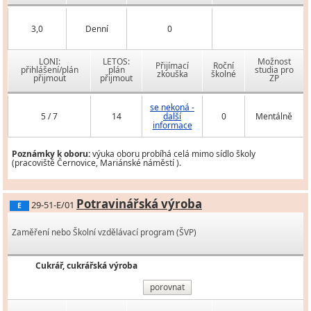
3,0
Denní
0
LONI:
LETOS:
Možnost
Přijímací
Roční
přihlášení/plán
plán
studia pro
zkouška
školné
přijmout
přijmout
ZP
se nekoná -
5 / 7
14
další
0
Mentálně
informace
Poznámky k oboru:
výuka oboru probíhá celá mimo sídlo školy
(pracoviště Černovice, Mariánské náměstí ).
Potravinářská výroba
29-51-E/01
E
Zaměření nebo Školní vzdělávací program (ŠVP)
Cukrář, cukrářská výroba
porovnat