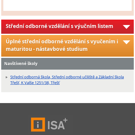
Střední odborné vzdělání s výučním listem
Úplné střední odborné vzdělání s vyučením i
maturitou - nástavbové studium
Navštívené školy
Střední odborná škola, Střední odborné učiliště a Základní škola
Třešť, K Valše 1251/38, Třešť