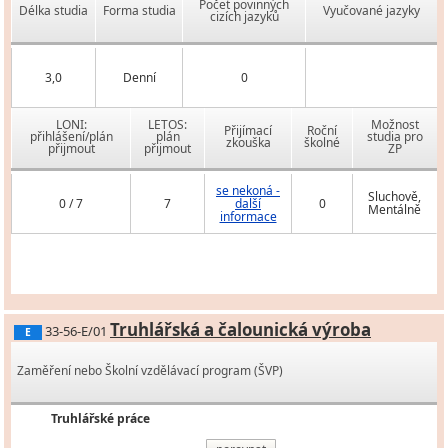
Počet povinných
Délka studia
Forma studia
Vyučované jazyky
cizích jazyků
3,0
Denní
0
LONI:
LETOS:
Možnost
Přijímací
Roční
přihlášení/plán
plán
studia pro
zkouška
školné
přijmout
přijmout
ZP
se nekoná -
Sluchově,
0 / 7
7
další
0
Mentálně
informace
Truhlářská a čalounická výroba
33-56-E/01
E
Zaměření nebo Školní vzdělávací program (ŠVP)
Truhlářské práce