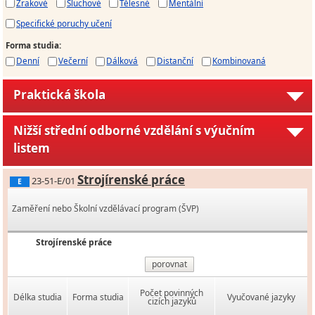
Zrakové
Sluchové
Tělesné
Mentální
Specifické poruchy učení
Forma studia
:
Denní
Večerní
Dálková
Distanční
Kombinovaná
Praktická škola
Nižší střední odborné vzdělání s výučním
listem
Strojírenské práce
23-51-E/01
E
Zaměření nebo Školní vzdělávací program (ŠVP)
Strojírenské práce
porovnat
Počet povinných
Délka studia
Forma studia
Vyučované jazyky
cizích jazyků