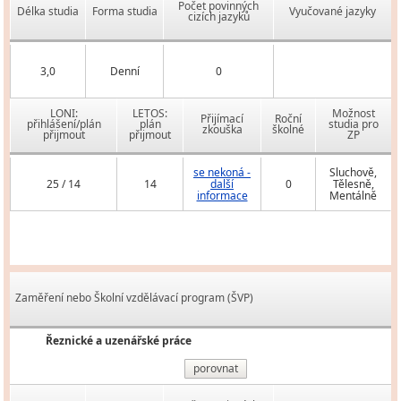
Počet povinných
Délka studia
Forma studia
Vyučované jazyky
cizích jazyků
3,0
Denní
0
LONI:
LETOS:
Možnost
Přijímací
Roční
přihlášení/plán
plán
studia pro
zkouška
školné
přijmout
přijmout
ZP
se nekoná -
Sluchově,
25 / 14
14
další
0
Tělesně,
informace
Mentálně
Zaměření nebo Školní vzdělávací program (ŠVP)
Řeznické a uzenářské práce
porovnat