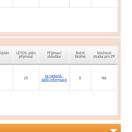
í/plán
LETOS: plán
Přijímací
Roční
Možnost
přijmout
zkouška
školné
studia pro ZP
se nekoná -
25
0
Ne
další informace