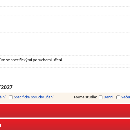
ům se specifickými poruchami učení.
/2027
ální
Specifické poruchy učení
Forma studia
:
Denní
Veče
m