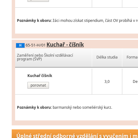
Poznámky k oboru:
žáci mohou získat stipendium, část OV probíhá v 
Kuchař - číšník
65-51-H/01
H
Zaměření nebo Školní vzdělávací
Délka studia
Forma 
program (ŠVP)
Kuchař číšník
3,0
De
porovnat
Poznámky k oboru:
barmanský nebo someliérský kurz.
Úplné střední odborné vzdělání s vyučením i m