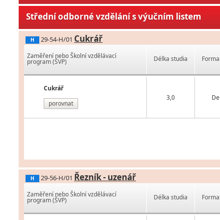
Střední odborné vzdělání s výučním listem
Cukrář
29-54-H/01
H
Zaměření nebo Školní vzdělávací
Délka studia
Forma 
program (ŠVP)
Cukrář
3,0
De
porovnat
Řezník - uzenář
29-56-H/01
H
Zaměření nebo Školní vzdělávací
Délka studia
Forma 
program (ŠVP)