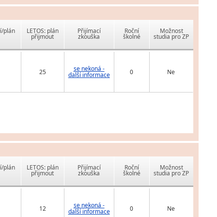
í/plán
LETOS: plán
Přijímací
Roční
Možnost
přijmout
zkouška
školné
studia pro ZP
se nekoná -
25
0
Ne
další informace
í/plán
LETOS: plán
Přijímací
Roční
Možnost
přijmout
zkouška
školné
studia pro ZP
se nekoná -
12
0
Ne
další informace