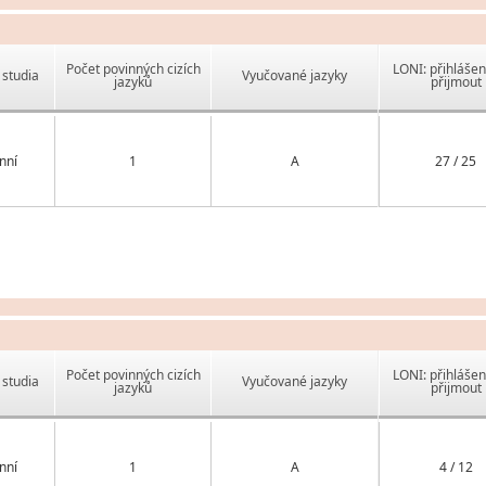
Počet povinných cizích
LONI: přihlášen
studia
Vyučované jazyky
jazyků
přijmout
nní
1
A
27 / 25
Počet povinných cizích
LONI: přihlášen
studia
Vyučované jazyky
jazyků
přijmout
nní
1
A
4 / 12