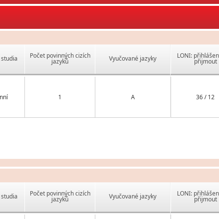
Počet povinných cizích
LONI: přihlášen
studia
Vyučované jazyky
jazyků
přijmout
nní
1
A
36 / 12
Počet povinných cizích
LONI: přihlášen
studia
Vyučované jazyky
jazyků
přijmout