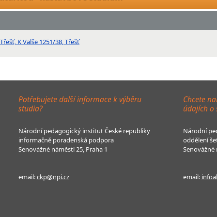
Třešť, K Valše 1251/38, Třešť
Potřebujete další informace k výběru
Chcete na
studia?
údajích o
Národní pedagogický institut České republiky
Národní ped
informačně poradenská podpora
oddělení še
Senovážné náměstí 25, Praha 1
Senovážné n
email:
ckp@npi.cz
email:
infoa