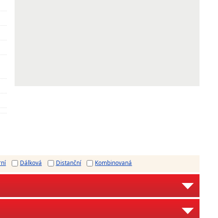
rní
Dálková
Distanční
Kombinovaná