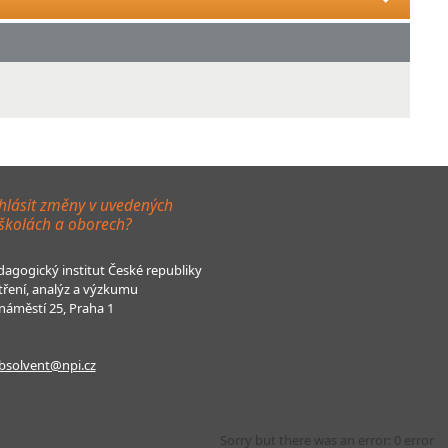
hlásit změny v uvedených
 školách a oborech?
agogický institut České republiky
tření, analýz a výzkumu
áměstí 25, Praha 1
bsolvent@npi.cz
Sorry but there was an error: 0 error