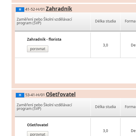
Zahradník
41-52-H/01
H
Zaměření nebo Školní vzdělávací
Délka studia
Forma 
program (ŠVP)
Zahradník - florista
3,0
De
porovnat
Ošetřovatel
53-41-H/01
H
Zaměření nebo Školní vzdělávací
Délka studia
Forma 
program (ŠVP)
Ošetřovatel
3,0
De
porovnat