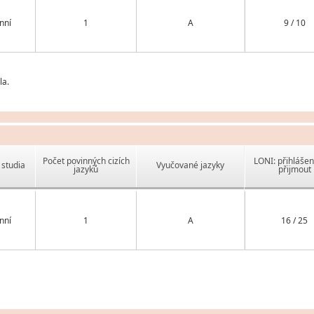
nní
1
A
9 / 10
la.
Počet povinných cizích
LONI: přihlášen
studia
Vyučované jazyky
jazyků
přijmout
nní
1
A
16 / 25