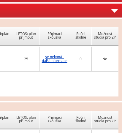
í/plán
LETOS: plán
Přijímací
Roční
Možnost
přijmout
zkouška
školné
studia pro ZP
se nekoná -
25
0
Ne
další informace
í/plán
LETOS: plán
Přijímací
Roční
Možnost
přijmout
zkouška
školné
studia pro ZP