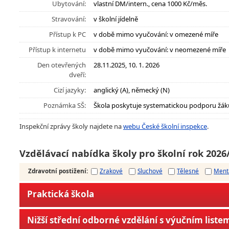
Ubytování:
vlastní DM/intern., cena 1000 Kč/měs.
Stravování:
v školní jídelně
Přístup k PC
v době mimo vyučování: v omezené míře
Přístup k internetu
v době mimo vyučování: v neomezené míře
Den otevřených
28.11.2025, 10. 1. 2026
dveří:
Cizí jazyky:
anglický (A), německý (N)
Poznámka SŠ:
Škola poskytuje systematickou podporu žák
Inspekční zprávy školy najdete na
webu České školní inspekce
.
Vzdělávací nabídka školy pro školní rok 2026
Zdravotní postižení
:
Zrakové
Sluchové
Tělesné
Ment
Praktická škola
Nižší střední odborné vzdělání s výučním liste