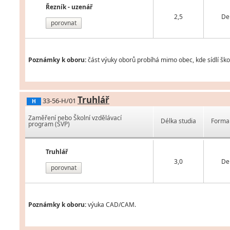
Řezník - uzenář
2,5
De
porovnat
Poznámky k oboru:
část výuky oborů probíhá mimo obec, kde sídlí ško
Truhlář
33-56-H/01
H
Zaměření nebo Školní vzdělávací
Délka studia
Forma 
program (ŠVP)
Truhlář
3,0
De
porovnat
Poznámky k oboru:
výuka CAD/CAM.