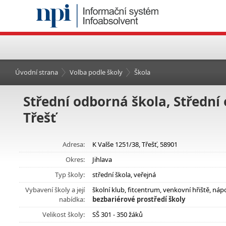
Úvodní strana
Volba podle školy
Škola
Střední odborná škola, Střední 
Třešť
Adresa:
K Valše 1251/38, Třešť, 58901
Okres:
Jihlava
Typ školy:
střední škola, veřejná
Vybavení školy a její
školní klub, fitcentrum, venkovní hřiště, n
nabídka:
bezbariérové prostředí školy
Velikost školy:
SŠ 301 - 350 žáků