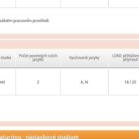
reálném pracovním prostředí.
Počet povinných cizích
LONI: přihlášen
studia
Vyučované jazyky
jazyků
přijmout
nní
2
A, N
16 / 25
aturitou - nástavbové studium