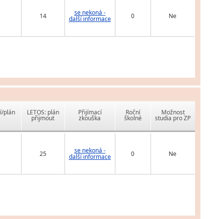
se nekoná -
14
0
Ne
další informace
í/plán
LETOS: plán
Přijímací
Roční
Možnost
přijmout
zkouška
školné
studia pro ZP
se nekoná -
25
0
Ne
další informace