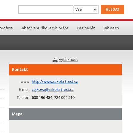
 profese
Absolventi škol a trh práce
Bez bariér
Jak na to
vytisknout
Kontakt
www
http://www.sskola-trest.cz
E-mail
cejkova@sskola-trest.cz
Telefon
608 196 484, 724 004 510
Mapa