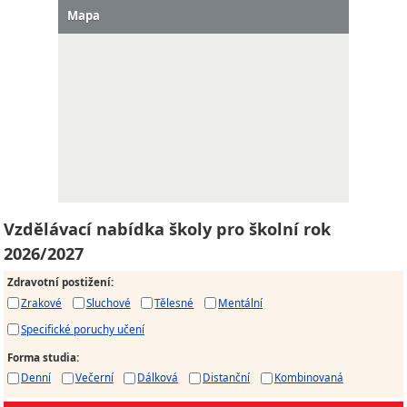
Mapa
Vzdělávací nabídka školy pro školní rok
2026/2027
Zdravotní postižení
:
Zrakové
Sluchové
Tělesné
Mentální
Specifické poruchy učení
Forma studia
:
Denní
Večerní
Dálková
Distanční
Kombinovaná