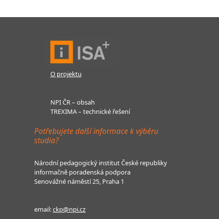
O projektu
NPI ČR – obsah
TREXIMA – technické řešení
Potřebujete další informace k výběru
studia?
Národní pedagogický institut České republiky
informačně poradenská podpora
Senovážné náměstí 25, Praha 1
email:
ckp@npi.cz