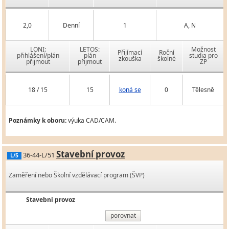
2,0
Denní
1
A, N
LONI:
LETOS:
Možnost
Přijímací
Roční
přihlášení/plán
plán
studia pro
zkouška
školné
přijmout
přijmout
ZP
18 / 15
15
koná se
0
Tělesně
Poznámky k oboru:
výuka CAD/CAM.
Stavební provoz
36-44-L/51
L/5
Zaměření nebo Školní vzdělávací program (ŠVP)
Stavební provoz
porovnat