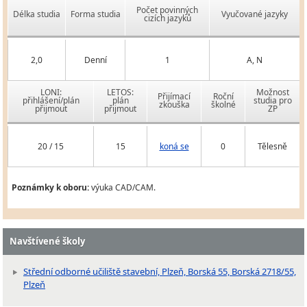
Počet povinných
Délka studia
Forma studia
Vyučované jazyky
cizích jazyků
2,0
Denní
1
A, N
LONI:
LETOS:
Možnost
Přijímací
Roční
přihlášení/plán
plán
studia pro
zkouška
školné
přijmout
přijmout
ZP
20 / 15
15
koná se
0
Tělesně
Poznámky k oboru:
výuka CAD/CAM.
Navštívené školy
Střední odborné učiliště stavební, Plzeň, Borská 55, Borská 2718/55,
Plzeň