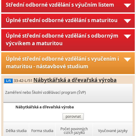
Střední odborné vzdělání s výučním listem
Úplné střední odborné vzdělání s maturitou
Úplné střední odborné vzdělání s odborným
výcvikem a maturitou
Úplné střední odborné vzdělání s vyučením i
maturitou - nástavbové studium
Nábytkářská a dřevařská výroba
33-42-L/51
L/5
Zaměření nebo Školní vzdělávací program (ŠVP)
Nábytkářská a dřevařská výroba
porovnat
Počet povinných
Délka studia
Forma studia
Vyučované jazyky
cizích jazyků