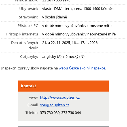
Velikost školy:
SŠ 501 - 550 žáků
Ubytování:
vlastní DM/intern., cena 1300-1400 Kč/měs.
Stravování:
v školní jídelně
Přístup k PC
v době mimo vyučování: v omezené míře
Přístup k internetu
v době mimo vyučování: v neomezené míře
Den otevřených
21. a 22. 11. 2025, 16. a 17. 1. 2026
dveří:
Cizí jazyky:
anglický (A), německý (N)
Inspekční zprávy školy najdete na
webu České školní inspekce
.
Kontakt
www
http://www.souplzen.cz
E-mail
sou@souplzen.cz
Telefon
373 730 030, 373 730 044