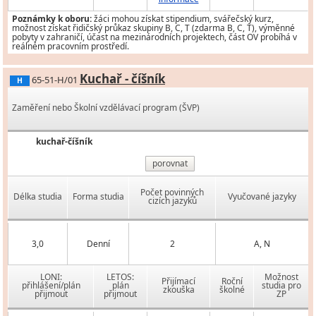
Poznámky k oboru:
žáci mohou získat stipendium, svářečský kurz,
možnost získat řidičský průkaz skupiny B, C, T (zdarma B, C, T), výměnné
pobyty v zahraničí, účast na mezinárodních projektech, část OV probíhá v
reálném pracovním prostředí.
Kuchař - číšník
65-51-H/01
H
Zaměření nebo Školní vzdělávací program (ŠVP)
kuchař-číšník
porovnat
Počet povinných
Délka studia
Forma studia
Vyučované jazyky
cizích jazyků
3,0
Denní
2
A, N
LONI:
LETOS:
Možnost
Přijímací
Roční
přihlášení/plán
plán
studia pro
zkouška
školné
přijmout
přijmout
ZP