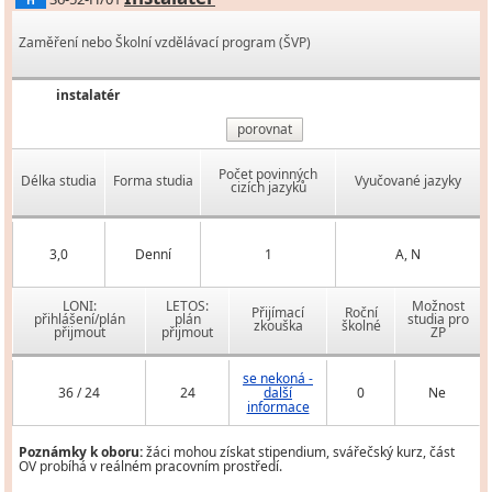
H
Zaměření nebo Školní vzdělávací program (ŠVP)
instalatér
porovnat
Počet povinných
Délka studia
Forma studia
Vyučované jazyky
cizích jazyků
3,0
Denní
1
A, N
LONI:
LETOS:
Možnost
Přijímací
Roční
přihlášení/plán
plán
studia pro
zkouška
školné
přijmout
přijmout
ZP
se nekoná -
36 / 24
24
další
0
Ne
informace
Poznámky k oboru:
žáci mohou získat stipendium, svářečský kurz, část
OV probíhá v reálném pracovním prostředí.