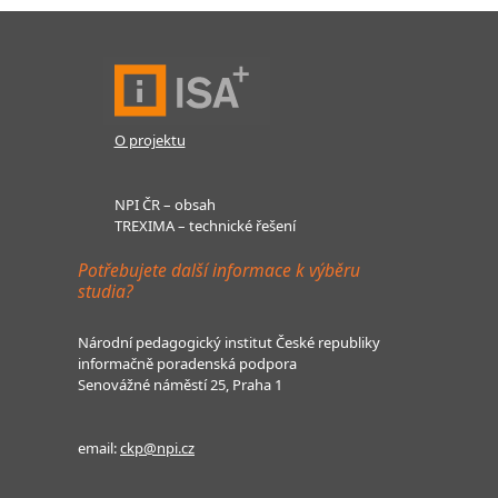
O projektu
NPI ČR – obsah
TREXIMA – technické řešení
Potřebujete další informace k výběru
studia?
Národní pedagogický institut České republiky
informačně poradenská podpora
Senovážné náměstí 25, Praha 1
email:
ckp@npi.cz