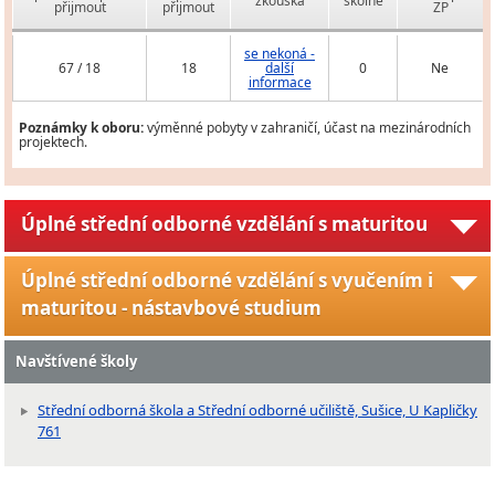
zkouška
školné
přijmout
přijmout
ZP
se nekoná -
67 / 18
18
další
0
Ne
informace
Poznámky k oboru:
výměnné pobyty v zahraničí, účast na mezinárodních
projektech.
Úplné střední odborné vzdělání s maturitou
Úplné střední odborné vzdělání s vyučením i
maturitou - nástavbové studium
Navštívené školy
Střední odborná škola a Střední odborné učiliště, Sušice, U Kapličky
761