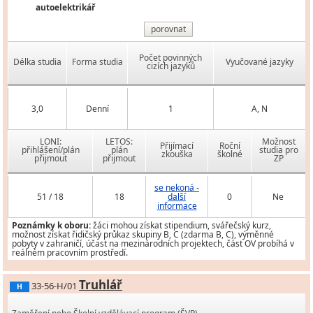
autoelektrikář
porovnat
Počet povinných
Délka studia
Forma studia
Vyučované jazyky
cizích jazyků
3,0
Denní
1
A, N
LONI:
LETOS:
Možnost
Přijímací
Roční
přihlášení/plán
plán
studia pro
zkouška
školné
přijmout
přijmout
ZP
se nekoná -
51 / 18
18
další
0
Ne
informace
Poznámky k oboru:
žáci mohou získat stipendium, svářečský kurz,
možnost získat řidičský průkaz skupiny B, C (zdarma B, C), výměnné
pobyty v zahraničí, účast na mezinárodních projektech, část OV probíhá v
reálném pracovním prostředí.
Truhlář
33-56-H/01
H