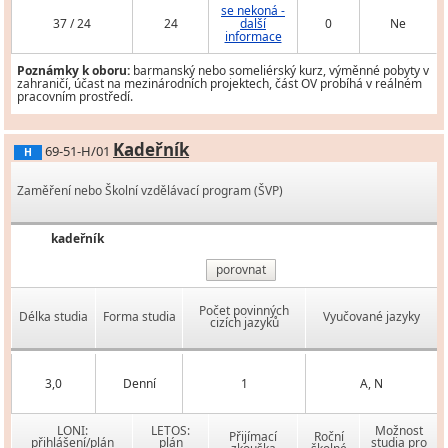
se nekoná -
37 / 24
24
další
0
Ne
informace
Poznámky k oboru:
barmanský nebo someliérský kurz, výměnné pobyty v
zahraničí, účast na mezinárodních projektech, část OV probíhá v reálném
pracovním prostředí.
Kadeřník
69-51-H/01
H
Zaměření nebo Školní vzdělávací program (ŠVP)
kadeřník
porovnat
Počet povinných
Délka studia
Forma studia
Vyučované jazyky
cizích jazyků
3,0
Denní
1
A, N
LONI:
LETOS:
Možnost
Přijímací
Roční
přihlášení/plán
plán
studia pro