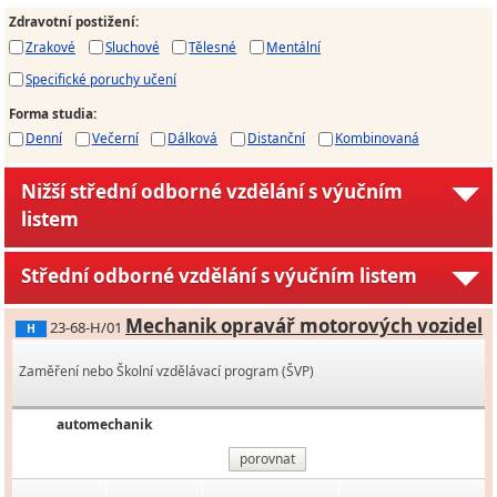
Zdravotní postižení
:
Zrakové
Sluchové
Tělesné
Mentální
Specifické poruchy učení
Forma studia
:
Denní
Večerní
Dálková
Distanční
Kombinovaná
Nižší střední odborné vzdělání s výučním
listem
Střední odborné vzdělání s výučním listem
Mechanik opravář motorových vozidel
23-68-H/01
H
Zaměření nebo Školní vzdělávací program (ŠVP)
automechanik
porovnat