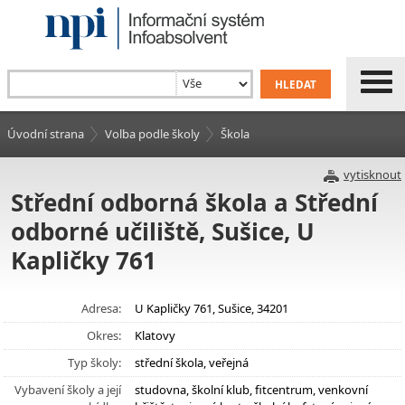
Úvodní strana
Volba podle školy
Škola
vytisknout
Střední odborná škola a Střední
odborné učiliště, Sušice, U
Kapličky 761
Adresa:
U Kapličky 761, Sušice, 34201
Okres:
Klatovy
Typ školy:
střední škola, veřejná
Vybavení školy a její
studovna, školní klub, fitcentrum, venkovní