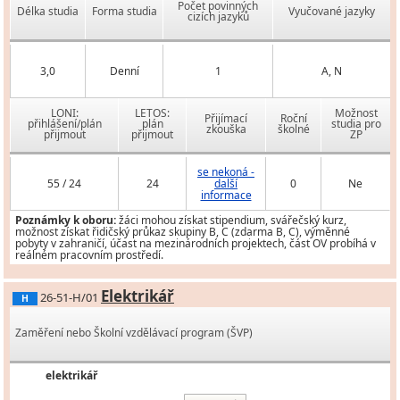
Počet povinných
Délka studia
Forma studia
Vyučované jazyky
cizích jazyků
3,0
Denní
1
A, N
LONI:
LETOS:
Možnost
Přijímací
Roční
přihlášení/plán
plán
studia pro
zkouška
školné
přijmout
přijmout
ZP
se nekoná -
55 / 24
24
další
0
Ne
informace
Poznámky k oboru:
žáci mohou získat stipendium, svářečský kurz,
možnost získat řidičský průkaz skupiny B, C (zdarma B, C), výměnné
pobyty v zahraničí, účast na mezinárodních projektech, část OV probíhá v
reálném pracovním prostředí.
Elektrikář
26-51-H/01
H
Zaměření nebo Školní vzdělávací program (ŠVP)
elektrikář