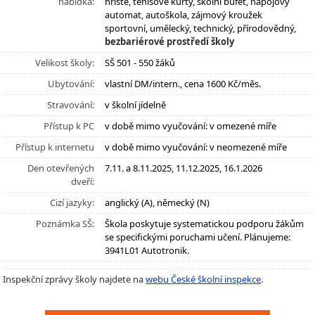
nabídka:
hřiště, tenisové kurty, školní bufet, nápojový
automat, autoškola, zájmový kroužek
sportovní, umělecký, technický, přírodovědný,
bezbariérové prostředí školy
Velikost školy:
SŠ 501 - 550 žáků
Ubytování:
vlastní DM/intern., cena 1600 Kč/měs.
Stravování:
v školní jídelně
Přístup k PC
v době mimo vyučování: v omezené míře
Přístup k internetu
v době mimo vyučování: v neomezené míře
Den otevřených
7.11. a 8.11.2025, 11.12.2025, 16.1.2026
dveří:
Cizí jazyky:
anglický (A), německý (N)
Poznámka SŠ:
Škola poskytuje systematickou podporu žákům
se specifickými poruchami učení. Plánujeme:
3941L01 Autotronik.
Inspekční zprávy školy najdete na
webu České školní inspekce
.