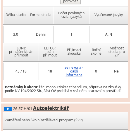
porovnat
Počet povinných
Délka studia
Forma studia
Vyučované jazyky
cizích jazyků
3,0
Denní
1
A, N
LONI:
LETOS:
Možnost
Přijímací
Roční
přihlášení/plán
plán
studia pro
zkouška
školné
přijmout
přijmout
ZP
se nekoná -
43 / 18
18
další
0
Ne
informace
Poznámky k oboru:
žáci mohou získat stipendium, příprava na zkoušky
podle NV 194/2022 Sb., část OV probíhá v reálném pracovním prostředí.
Autoelektrikář
26-57-H/01
H
Zaměření nebo Školní vzdělávací program (ŠVP)