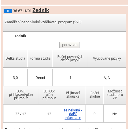
Zedník
36-67-H/01
H
Zaměření nebo Školní vzdělávací program (ŠVP)
zedník
porovnat
Počet povinných
Délka studia
Forma studia
Vyučované jazyky
cizích jazyků
3,0
Denní
1
A, N
LONI:
LETOS:
Možnost
Přijímací
Roční
přihlášení/plán
plán
studia pro
zkouška
školné
přijmout
přijmout
ZP
se nekoná -
23 / 12
12
další
0
Ne
informace