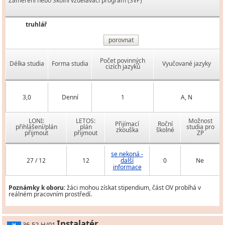
Zaměření nebo Školní vzdělávací program (ŠVP)
truhlář
porovnat
Počet povinných
Délka studia
Forma studia
Vyučované jazyky
cizích jazyků
3,0
Denní
1
A, N
LONI:
LETOS:
Možnost
Přijímací
Roční
přihlášení/plán
plán
studia pro
zkouška
školné
přijmout
přijmout
ZP
se nekoná -
27 / 12
12
další
0
Ne
informace
Poznámky k oboru:
žáci mohou získat stipendium, část OV probíhá v
reálném pracovním prostředí.
Instalatér
36-52-H/01