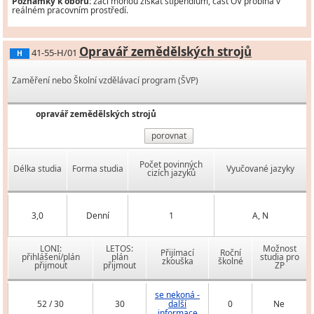
Poznámky k oboru:
žáci mohou získat stipendium, část OV probíhá v
reálném pracovním prostředí.
Opravář zemědělských strojů
41-55-H/01
H
Zaměření nebo Školní vzdělávací program (ŠVP)
opravář zemědělských strojů
porovnat
Počet povinných
Délka studia
Forma studia
Vyučované jazyky
cizích jazyků
3,0
Denní
1
A, N
LONI:
LETOS:
Možnost
Přijímací
Roční
přihlášení/plán
plán
studia pro
zkouška
školné
přijmout
přijmout
ZP
se nekoná -
52 / 30
30
další
0
Ne
informace