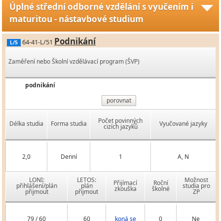
Úplné střední odborné vzdělání s vyučením i
maturitou - nástavbové studium
Podnikání
64-41-L/51
L/5
Zaměření nebo Školní vzdělávací program (ŠVP)
podnikání
porovnat
Počet povinných
Délka studia
Forma studia
Vyučované jazyky
cizích jazyků
2,0
Denní
1
A, N
LONI:
LETOS:
Možnost
Přijímací
Roční
přihlášení/plán
plán
studia pro
zkouška
školné
přijmout
přijmout
ZP
79 / 60
60
koná se
0
Ne