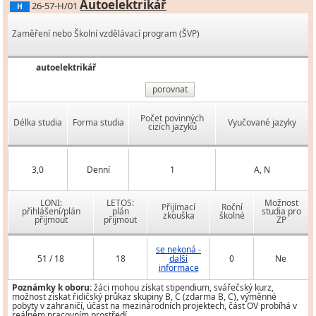
Autoelektrikář
26-57-H/01
H
Zaměření nebo Školní vzdělávací program (ŠVP)
autoelektrikář
porovnat
Počet povinných
Délka studia
Forma studia
Vyučované jazyky
cizích jazyků
3,0
Denní
1
A, N
LONI:
LETOS:
Možnost
Přijímací
Roční
přihlášení/plán
plán
studia pro
zkouška
školné
přijmout
přijmout
ZP
se nekoná -
51 / 18
18
další
0
Ne
informace
Poznámky k oboru:
žáci mohou získat stipendium, svářečský kurz,
možnost získat řidičský průkaz skupiny B, C (zdarma B, C), výměnné
pobyty v zahraničí, účast na mezinárodních projektech, část OV probíhá v
reálném pracovním prostředí.