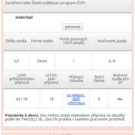
Zaměření nebo Školní vzdělávací program (ŠVP)
elektrikář
porovnat
Počet povinných
Délka studia
Forma studia
Vyučované jazyky
cizích jazyků
3,0
Denní
1
A, N
LONI:
LETOS:
Možnost
Přijímací
Roční
přihlášení/plán
plán
studia pro
zkouška
školné
přijmout
přijmout
ZP
se nekoná -
43 / 18
18
další
0
Ne
informace
Poznámky k oboru:
žáci mohou získat stipendium, příprava na zkoušky
podle NV 194/2022 Sb., část OV probíhá v reálném pracovním prostředí.