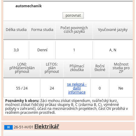
automechanik
porovnat
Počet povinných
Délka studia
Forma studia
Vyučované jazyky
cizích jazyků
3,0
Denní
1
A, N
LONI:
LETOS:
Možnost
Přijímací
Roční
přihlášení/plán
plán
studia pro
zkouška
školné
přijmout
přijmout
ZP
se nekoná -
55 / 24
24
další
0
Ne
informace
Poznámky k oboru:
žáci mohou získat stipendium, svářečský kurz,
možnost získat řidičský průkaz skupiny B, C (zdarma B, C), výměnné
pobyty v zahraničí, účast na mezinárodních projektech, část OV probíhá v
reálném pracovním prostředí.
Elektrikář
26-51-H/01
H