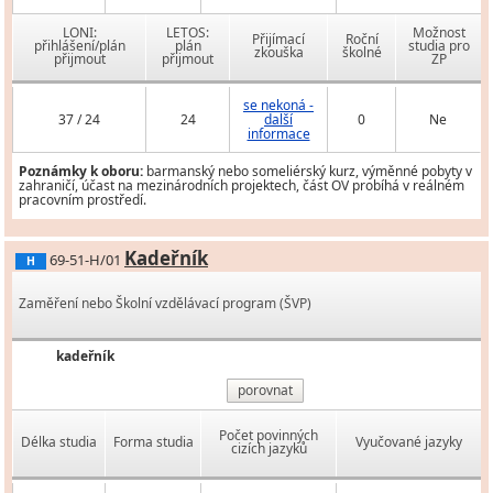
LONI:
LETOS:
Možnost
Přijímací
Roční
přihlášení/plán
plán
studia pro
zkouška
školné
přijmout
přijmout
ZP
se nekoná -
37 / 24
24
další
0
Ne
informace
Poznámky k oboru:
barmanský nebo someliérský kurz, výměnné pobyty v
zahraničí, účast na mezinárodních projektech, část OV probíhá v reálném
pracovním prostředí.
Kadeřník
69-51-H/01
H
Zaměření nebo Školní vzdělávací program (ŠVP)
kadeřník
porovnat
Počet povinných
Délka studia
Forma studia
Vyučované jazyky
cizích jazyků