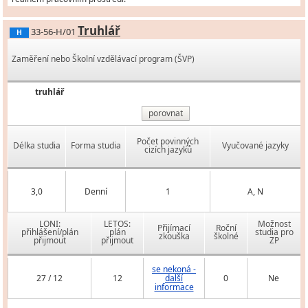
Truhlář
33-56-H/01
H
Zaměření nebo Školní vzdělávací program (ŠVP)
truhlář
porovnat
Počet povinných
Délka studia
Forma studia
Vyučované jazyky
cizích jazyků
3,0
Denní
1
A, N
LONI:
LETOS:
Možnost
Přijímací
Roční
přihlášení/plán
plán
studia pro
zkouška
školné
přijmout
přijmout
ZP
se nekoná -
27 / 12
12
další
0
Ne
informace