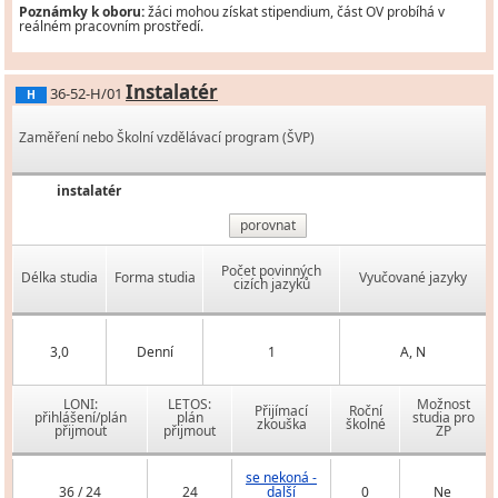
Poznámky k oboru:
žáci mohou získat stipendium, část OV probíhá v
reálném pracovním prostředí.
Instalatér
36-52-H/01
H
Zaměření nebo Školní vzdělávací program (ŠVP)
instalatér
porovnat
Počet povinných
Délka studia
Forma studia
Vyučované jazyky
cizích jazyků
3,0
Denní
1
A, N
LONI:
LETOS:
Možnost
Přijímací
Roční
přihlášení/plán
plán
studia pro
zkouška
školné
přijmout
přijmout
ZP
se nekoná -
36 / 24
24
další
0
Ne