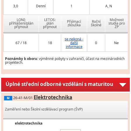
3,0
Denní
1
A, N
LONI:
LETOS:
Možnost
Přijímací
Roční
přihlášení/plán
plán
studia pro
zkouška
školné
přijmout
přijmout
ZP
se nekoná -
67 / 18
18
další
0
Ne
informace
Poznámky k oboru:
výměnné pobyty v zahraničí, účast na mezinárodních
projektech.
Úplné střední odborné vzdělání s maturitou
Elektrotechnika
26-41-M/01
M
Zaměření nebo Školní vzdělávací program (ŠVP)
elektrotechnika