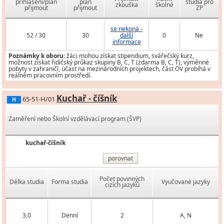
přihlášení/plán
plán
studia pro
zkouška
školné
přijmout
přijmout
ZP
se nekoná -
52 / 30
30
další
0
Ne
informace
Poznámky k oboru:
žáci mohou získat stipendium, svářečský kurz,
možnost získat řidičský průkaz skupiny B, C, T (zdarma B, C, T), výměnné
pobyty v zahraničí, účast na mezinárodních projektech, část OV probíhá v
reálném pracovním prostředí.
Kuchař - číšník
65-51-H/01
H
Zaměření nebo Školní vzdělávací program (ŠVP)
kuchař-číšník
porovnat
Počet povinných
Délka studia
Forma studia
Vyučované jazyky
cizích jazyků
3,0
Denní
2
A, N