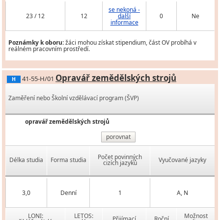
se nekoná -
23 / 12
12
další
0
Ne
informace
Poznámky k oboru:
žáci mohou získat stipendium, část OV probíhá v
reálném pracovním prostředí.
Opravář zemědělských strojů
41-55-H/01
H
Zaměření nebo Školní vzdělávací program (ŠVP)
opravář zemědělských strojů
porovnat
Počet povinných
Délka studia
Forma studia
Vyučované jazyky
cizích jazyků
3,0
Denní
1
A, N
LONI:
LETOS:
Možnost
Přijímací
Roční