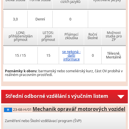
cizích jazyků
3,0
Denní
0
LONI:
LETOS:
Možnost
Přijímací
Roční
přihlášení/plán
plán
studia pro
zkouška
školné
přijmout
přijmout
ZP
se nekoná -
Tělesně,
15 / 15
15
další
0
Mentálně
informace
Poznámky k oboru:
barmanský nebo someliérský kurz, část OV probíhá v
reálném pracovním prostředí.
Střední odborné vzdělání s výučním listem
Mechanik opravář motorových vozidel
23-68-H/01
H
Zaměření nebo Školní vzdělávací program (ŠVP)