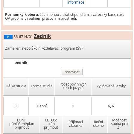
informace
Poznámky k oboru:
žáci mohou získat stipendium, svářečský kurz, část
OV probíhá v reálném pracovním prostředí.
Zedník
36-67-H/01
H
Zaměření nebo Školní vzdělávací program (ŠVP)
zedník
porovnat
Počet povinných
Délka studia
Forma studia
Vyučované jazyky
cizích jazyků
3,0
Denní
1
A, N
LONI:
LETOS:
Možnost
Přijímací
Roční
přihlášení/plán
plán
studia pro
zkouška
školné
přijmout
přijmout
ZP