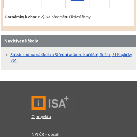
Poznámky k oboru:
výuka předmětu Fiktivní firmy.
Navštívené školy
Střední odborná škola a Střední odborné učiliště, Sušice, U Kapličky
761
O projektu
NPI ČR – obsah