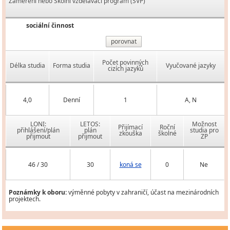
Zaměření nebo Školní vzdělávací program (ŠVP)
sociální činnost
porovnat
Počet povinných
Délka studia
Forma studia
Vyučované jazyky
cizích jazyků
4,0
Denní
1
A, N
LONI:
LETOS:
Možnost
Přijímací
Roční
přihlášení/plán
plán
studia pro
zkouška
školné
přijmout
přijmout
ZP
46 / 30
30
koná se
0
Ne
Poznámky k oboru:
výměnné pobyty v zahraničí, účast na mezinárodních
projektech.