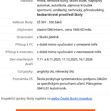
nabídka:
hřiště, tenisové kurty, školní bufet, nápojový
automat, autoškola, zájmový kroužek
sportovní, umělecký, technický, přírodovědný,
bezbariérové prostředí školy
Velikost školy:
SŠ 501 - 550 žáků
Ubytování:
vlastní DM/intern., cena 1600 Kč/měs.
Stravování:
v školní jídelně
Přístup k PC
v době mimo vyučování: v omezené míře
Přístup k internetu
v době mimo vyučování: v neomezené míře
Den otevřených
7.11. a 8.11.2025, 11.12.2025, 16.1.2026
dveří:
Cizí jazyky:
anglický (A), německý (N)
Poznámka SŠ:
Škola poskytuje systematickou podporu žákům
se specifickými poruchami učení. Plánujeme:
3941L01 Autotronik.
Inspekční zprávy školy najdete na
webu České školní inspekce
.