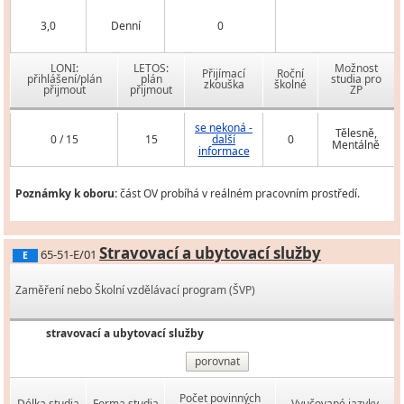
3,0
Denní
0
LONI:
LETOS:
Možnost
Přijímací
Roční
přihlášení/plán
plán
studia pro
zkouška
školné
přijmout
přijmout
ZP
se nekoná -
Tělesně,
0 / 15
15
další
0
Mentálně
informace
Poznámky k oboru:
část OV probíhá v reálném pracovním prostředí.
Stravovací a ubytovací služby
65-51-E/01
E
Zaměření nebo Školní vzdělávací program (ŠVP)
stravovací a ubytovací služby
porovnat
Počet povinných
Délka studia
Forma studia
Vyučované jazyky