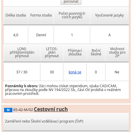
porovnat
Počet povinných
Délka studia
Forma studia
Vyučované jazyky
cizích jazyků
4,0
Denní
1
A
LONI:
LETOS:
Možnost
Přijímací
Roční
přihlášení/plán
plán
studia pro
zkouška
školné
přijmout
přijmout
ZP
37 / 30
30
koná se
0
Ne
Poznámky k oboru:
žáci mohou získat stipendium, výuka CAD/CAM,
příprava na zkoušky podle NV 194/2022 Sb., část OV probíhá v reálném
pracovním prostředí.
Cestovní ruch
65-42-M/02
M
Zaměření nebo Školní vzdělávací program (ŠVP)