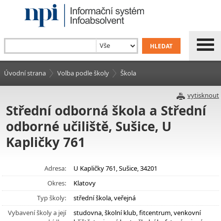
Úvodní strana
Volba podle školy
Škola
vytisknout
Střední odborná škola a Střední
odborné učiliště, Sušice, U
Kapličky 761
Adresa:
U Kapličky 761, Sušice, 34201
Okres:
Klatovy
Typ školy:
střední škola, veřejná
Vybavení školy a její
studovna, školní klub, fitcentrum, venkovní