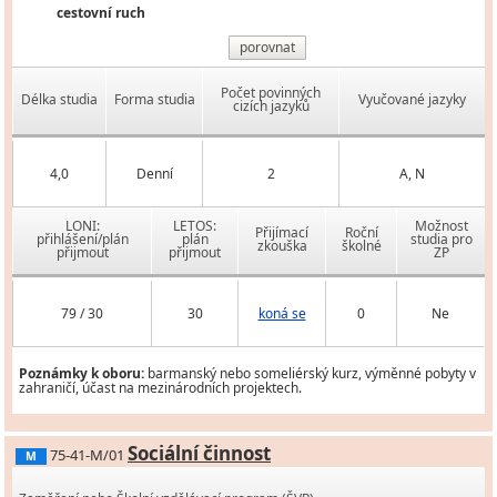
cestovní ruch
porovnat
Počet povinných
Délka studia
Forma studia
Vyučované jazyky
cizích jazyků
4,0
Denní
2
A, N
LONI:
LETOS:
Možnost
Přijímací
Roční
přihlášení/plán
plán
studia pro
zkouška
školné
přijmout
přijmout
ZP
79 / 30
30
koná se
0
Ne
Poznámky k oboru:
barmanský nebo someliérský kurz, výměnné pobyty v
zahraničí, účast na mezinárodních projektech.
Sociální činnost
75-41-M/01
M