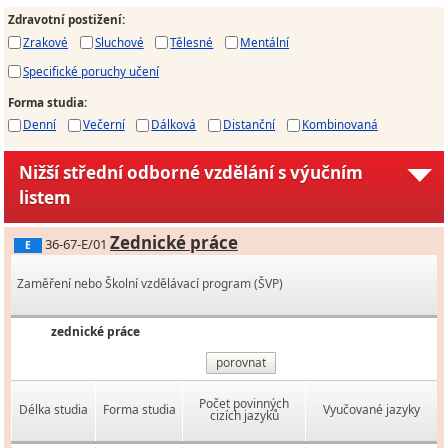
Zdravotní postižení
:
Zrakové
Sluchové
Tělesné
Mentální
Specifické poruchy učení
Forma studia
:
Denní
Večerní
Dálková
Distanční
Kombinovaná
Nižší střední odborné vzdělání s výučním
listem
Zednické práce
36-67-E/01
E
Zaměření nebo Školní vzdělávací program (ŠVP)
zednické práce
porovnat
Počet povinných
Délka studia
Forma studia
Vyučované jazyky
cizích jazyků