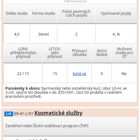
Počet povinných
Délka studia
Forma studia
Vyučované jazyky
cizích jazyků
4,0
Denní
2
A, N
LONI:
LETOS:
Možnost
Přijímací
Roční
přihlášení/plán
plán
studia pro
zkouška
školné
přijmout
přijmout
ZP
22 / 15
15
koná se
0
Ne
Poznámky k oboru:
barmanský nebo someliérský kurz, obor L0+H, ve
3.roč. výuční list-zkouška v ob. 6551H01, část OV probíhá v reálném
pracovním prostředí.
Kosmetické služby
69-41-L/01
L/0
Zaměření nebo Školní vzdělávací program (ŠVP)