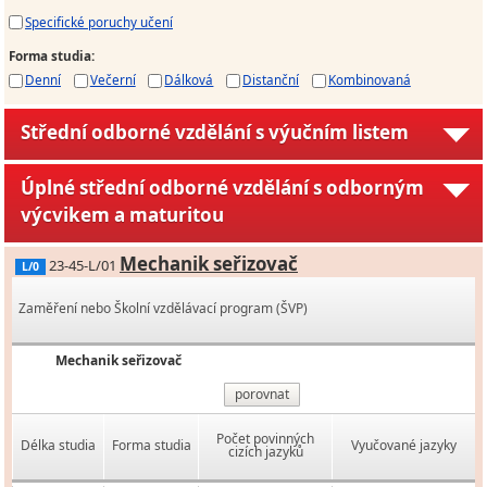
Specifické poruchy učení
Forma studia
:
Denní
Večerní
Dálková
Distanční
Kombinovaná
Střední odborné vzdělání s výučním listem
Úplné střední odborné vzdělání s odborným
výcvikem a maturitou
Mechanik seřizovač
23-45-L/01
L/0
Zaměření nebo Školní vzdělávací program (ŠVP)
Mechanik seřizovač
porovnat
Počet povinných
Délka studia
Forma studia
Vyučované jazyky
cizích jazyků