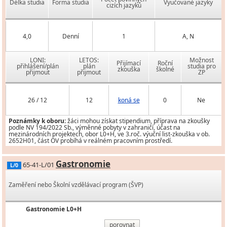
Délka studia
Forma studia
Vyučované jazyky
cizích jazyků
4,0
Denní
1
A, N
LONI:
LETOS:
Možnost
Přijímací
Roční
přihlášení/plán
plán
studia pro
zkouška
školné
přijmout
přijmout
ZP
26 / 12
12
koná se
0
Ne
Poznámky k oboru:
žáci mohou získat stipendium, příprava na zkoušky
podle NV 194/2022 Sb., výměnné pobyty v zahraničí, účast na
mezinárodních projektech, obor L0+H, ve 3.roč. výuční list-zkouška v ob.
2652H01, část OV probíhá v reálném pracovním prostředí.
Gastronomie
65-41-L/01
L/0
Zaměření nebo Školní vzdělávací program (ŠVP)
Gastronomie L0+H
porovnat