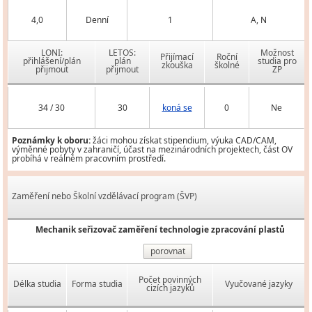
4,0
Denní
1
A, N
LONI:
LETOS:
Možnost
Přijímací
Roční
přihlášení/plán
plán
studia pro
zkouška
školné
přijmout
přijmout
ZP
34 / 30
30
koná se
0
Ne
Poznámky k oboru:
žáci mohou získat stipendium, výuka CAD/CAM,
výměnné pobyty v zahraničí, účast na mezinárodních projektech, část OV
probíhá v reálném pracovním prostředí.
Zaměření nebo Školní vzdělávací program (ŠVP)
Mechanik seřizovač zaměření technologie zpracování plastů
porovnat
Počet povinných
Délka studia
Forma studia
Vyučované jazyky
cizích jazyků