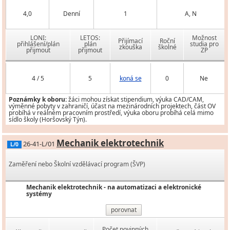
4,0
Denní
1
A, N
LONI:
LETOS:
Možnost
Přijímací
Roční
přihlášení/plán
plán
studia pro
zkouška
školné
přijmout
přijmout
ZP
4 / 5
5
koná se
0
Ne
Poznámky k oboru:
žáci mohou získat stipendium, výuka CAD/CAM,
výměnné pobyty v zahraničí, účast na mezinárodních projektech, část OV
probíhá v reálném pracovním prostředí, výuka oboru probíhá celá mimo
sídlo školy (Horšovský Týn).
Mechanik elektrotechnik
26-41-L/01
L/0
Zaměření nebo Školní vzdělávací program (ŠVP)
Mechanik elektrotechnik - na automatizaci a elektronické
systémy
porovnat
Počet povinných