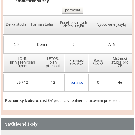
Kosmetické služby
porovnat
Počet povinných
Délka studia
Forma studia
Vyučované jazyky
cizích jazyků
4,0
Denní
2
A, N
LONI:
LETOS:
Možnost
Přijímací
Roční
přihlášení/plán
plán
studia pro
zkouška
školné
přijmout
přijmout
ZP
59 / 12
12
koná se
0
Ne
Poznámky k oboru:
část OV probíhá v reálném pracovním prostředí.
Navštívené školy