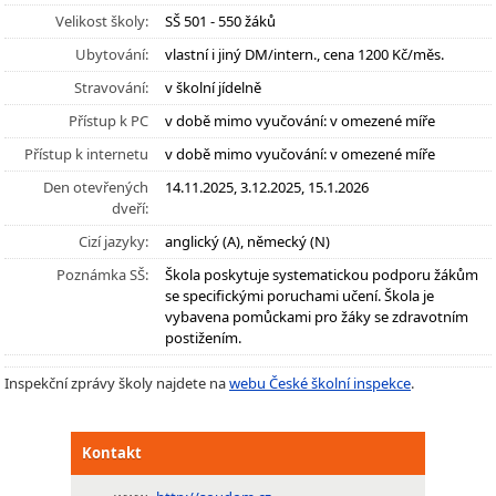
Velikost školy:
SŠ 501 - 550 žáků
Ubytování:
vlastní i jiný DM/intern., cena 1200 Kč/měs.
Stravování:
v školní jídelně
Přístup k PC
v době mimo vyučování: v omezené míře
Přístup k internetu
v době mimo vyučování: v omezené míře
Den otevřených
14.11.2025, 3.12.2025, 15.1.2026
dveří:
Cizí jazyky:
anglický (A), německý (N)
Poznámka SŠ:
Škola poskytuje systematickou podporu žákům
se specifickými poruchami učení. Škola je
vybavena pomůckami pro žáky se zdravotním
postižením.
Inspekční zprávy školy najdete na
webu České školní inspekce
.
Kontakt