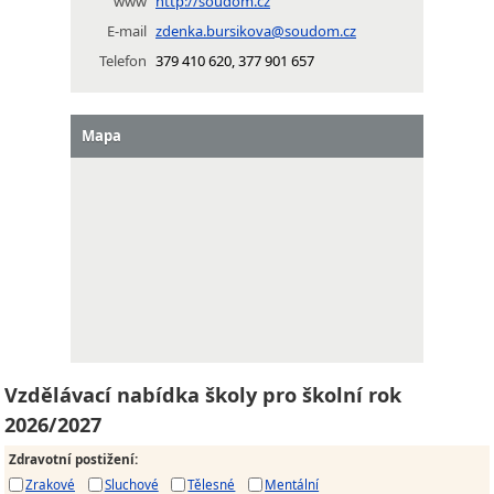
www
http://soudom.cz
E-mail
zdenka.bursikova@soudom.cz
Telefon
379 410 620, 377 901 657
Mapa
Vzdělávací nabídka školy pro školní rok
2026/2027
Zdravotní postižení
:
Zrakové
Sluchové
Tělesné
Mentální