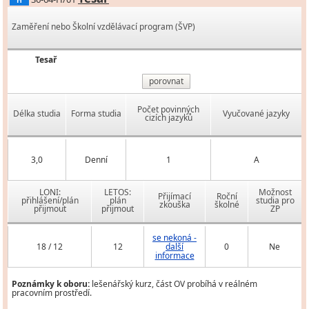
H
Zaměření nebo Školní vzdělávací program (ŠVP)
Tesař
porovnat
Počet povinných
Délka studia
Forma studia
Vyučované jazyky
cizích jazyků
3,0
Denní
1
A
LONI:
LETOS:
Možnost
Přijímací
Roční
přihlášení/plán
plán
studia pro
zkouška
školné
přijmout
přijmout
ZP
se nekoná -
18 / 12
12
další
0
Ne
informace
Poznámky k oboru:
lešenářský kurz, část OV probíhá v reálném
pracovním prostředí.