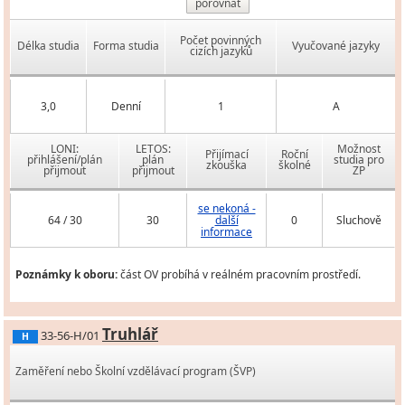
porovnat
Počet povinných
Délka studia
Forma studia
Vyučované jazyky
cizích jazyků
3,0
Denní
1
A
LONI:
LETOS:
Možnost
Přijímací
Roční
přihlášení/plán
plán
studia pro
zkouška
školné
přijmout
přijmout
ZP
se nekoná -
64 / 30
30
další
0
Sluchově
informace
Poznámky k oboru:
část OV probíhá v reálném pracovním prostředí.
Truhlář
33-56-H/01
H
Zaměření nebo Školní vzdělávací program (ŠVP)