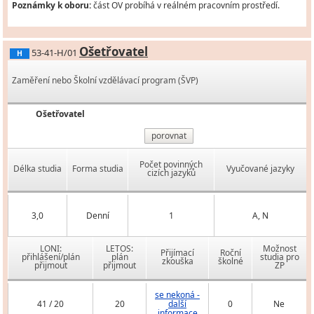
Poznámky k oboru:
část OV probíhá v reálném pracovním prostředí.
Ošetřovatel
53-41-H/01
H
Zaměření nebo Školní vzdělávací program (ŠVP)
Ošetřovatel
porovnat
Počet povinných
Délka studia
Forma studia
Vyučované jazyky
cizích jazyků
3,0
Denní
1
A, N
LONI:
LETOS:
Možnost
Přijímací
Roční
přihlášení/plán
plán
studia pro
zkouška
školné
přijmout
přijmout
ZP
se nekoná -
41 / 20
20
další
0
Ne
informace