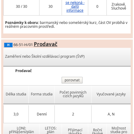
se nekoná -
Zrakově,
30 / 30
30
další
0
Sluchově
informace
Poznámky k oboru:
barmanský nebo someliérský kurz, část OV probíhá v
reálném pracovním prostředí.
Prodavač
66-51-H/01
H
Zaměření nebo Školní vzdělávací program (ŠVP)
Prodavač
porovnat
Počet povinných
Délka studia
Forma studia
Vyučované jazyky
cizích jazyků
3,0
Denní
2
A, N
LONI:
LETOS:
Možnost
Přijímací
Roční
přihlášení/plán
plán
studia pro
zkouška
školné