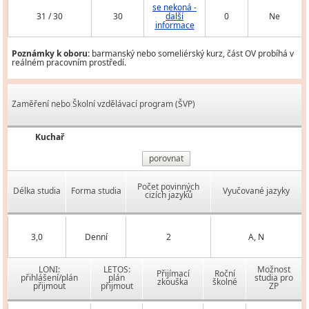
se nekoná -
31 / 30
30
další
0
Ne
informace
Poznámky k oboru:
barmanský nebo someliérský kurz, část OV probíhá v
reálném pracovním prostředí.
Zaměření nebo Školní vzdělávací program (ŠVP)
Kuchař
porovnat
Počet povinných
Délka studia
Forma studia
Vyučované jazyky
cizích jazyků
3,0
Denní
2
A, N
LONI:
LETOS:
Možnost
Přijímací
Roční
přihlášení/plán
plán
studia pro
zkouška
školné
přijmout
přijmout
ZP