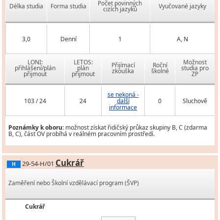
Počet povinných
Délka studia
Forma studia
Vyučované jazyky
cizích jazyků
3,0
Denní
1
A, N
LONI:
LETOS:
Možnost
Přijímací
Roční
přihlášení/plán
plán
studia pro
zkouška
školné
přijmout
přijmout
ZP
se nekoná -
103 / 24
24
další
0
Sluchově
informace
Poznámky k oboru:
možnost získat řidičský průkaz skupiny B, C (zdarma
B, C), část OV probíhá v reálném pracovním prostředí.
Cukrář
29-54-H/01
H
Zaměření nebo Školní vzdělávací program (ŠVP)
Cukrář