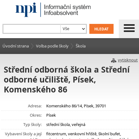
Úvodní strana
Volba podle školy
Škola
vytisknout
Střední odborná škola a Střední
odborné učiliště, Písek,
Komenského 86
Adresa:
Komenského 86/14, Písek, 39701
Okres:
Písek
Typ školy:
střední škola, veřejná
Vybavení školy a její
fitcentrum, venkovní hřiště, školní bufet,