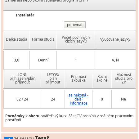
Zaměření nebo Školní vzdělávací program (ŠVP)
Instalatér
porovnat
Počet povinných
Délka studia
Forma studia
Vyučované jazyky
cizích jazyků
3,0
Denní
1
A, N
LONI:
LETOS:
Možnost
Přijímací
Roční
přihlášení/plán
plán
studia pro
zkouška
školné
přijmout
přijmout
ZP
se nekoná -
82 / 24
24
další
0
Ne
informace
Poznámky k oboru:
svářečský kurz, část OV probíhá v reálném pracovním
prostředí.
Tesař
36-64-H/01