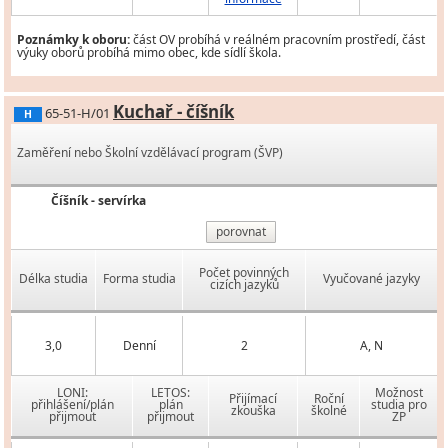
Poznámky k oboru:
část OV probíhá v reálném pracovním prostředí, část
výuky oborů probíhá mimo obec, kde sídlí škola.
Kuchař - číšník
65-51-H/01
H
Zaměření nebo Školní vzdělávací program (ŠVP)
Číšník - servírka
porovnat
Počet povinných
Délka studia
Forma studia
Vyučované jazyky
cizích jazyků
3,0
Denní
2
A, N
LONI:
LETOS:
Možnost
Přijímací
Roční
přihlášení/plán
plán
studia pro
zkouška
školné
přijmout
přijmout
ZP