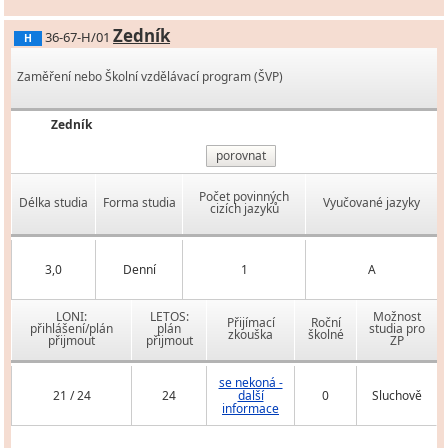
Zedník
36-67-H/01
H
Zaměření nebo Školní vzdělávací program (ŠVP)
Zedník
porovnat
Počet povinných
Délka studia
Forma studia
Vyučované jazyky
cizích jazyků
3,0
Denní
1
A
LONI:
LETOS:
Možnost
Přijímací
Roční
přihlášení/plán
plán
studia pro
zkouška
školné
přijmout
přijmout
ZP
se nekoná -
21 / 24
24
další
0
Sluchově
informace