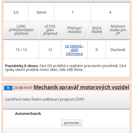
3,0
Denní
1
A
LONI:
LETOS:
Možnost
Přijímací
Roční
přihlášení/plán
plán
studia pro
zkouška
školné
přijmout
přijmout
ZP
se nekoná -
15 / 12
12
další
0
Sluchově
informace
Poznámky k oboru:
část OV probíhá v reálném pracovním prostředí, část
výuky oborů probíhá mimo obec, kde sídlí škola.
Mechanik opravář motorových vozidel
23-68-H/01
H
Zaměření nebo Školní vzdělávací program (ŠVP)
Automechanik
porovnat