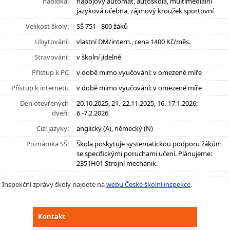
nabídka:
nápojový automat, autoškola, multimediální
jazyková učebna, zájmový kroužek sportovní
Velikost školy:
SŠ 751 - 800 žáků
Ubytování:
vlastní DM/intern., cena 1400 Kč/měs.
Stravování:
v školní jídelně
Přístup k PC
v době mimo vyučování: v omezené míře
Přístup k internetu
v době mimo vyučování: v omezené míře
Den otevřených
20.10.2025, 21.-22.11.2025, 16.-17.1.2026;
dveří:
6.-7.2.2026
Cizí jazyky:
anglický (A), německý (N)
Poznámka SŠ:
Škola poskytuje systematickou podporu žákům
se specifickými poruchami učení. Plánujeme:
2351H01 Strojní mechanik.
Inspekční zprávy školy najdete na
webu České školní inspekce
.
Kontakt