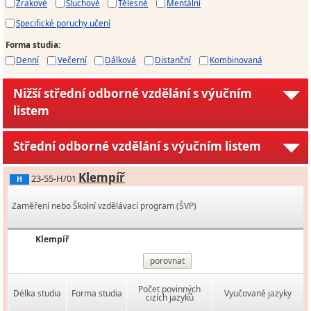
Zrakové
Sluchové
Tělesné
Mentální
Specifické poruchy učení
Forma studia
:
Denní
Večerní
Dálková
Distanční
Kombinovaná
Nižší střední odborné vzdělání s výučním
listem
Střední odborné vzdělání s výučním listem
Klempíř
23-55-H/01
H
Zaměření nebo Školní vzdělávací program (ŠVP)
Klempíř
porovnat
Počet povinných
Délka studia
Forma studia
Vyučované jazyky
cizích jazyků