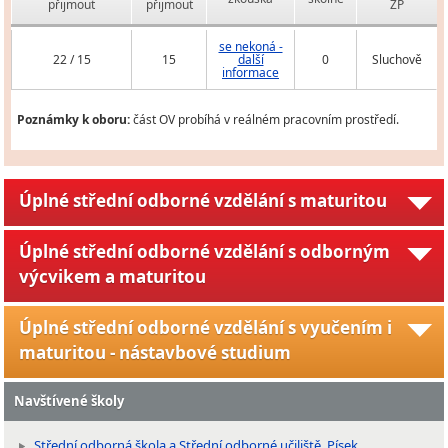
přijmout
přijmout
ZP
se nekoná -
22 / 15
15
další
0
Sluchově
informace
Poznámky k oboru:
část OV probíhá v reálném pracovním prostředí.
Úplné střední odborné vzdělání s maturitou
Úplné střední odborné vzdělání s odborným
výcvikem a maturitou
Úplné střední odborné vzdělání s vyučením i
maturitou - nástavbové studium
Navštívené školy
Střední odborná škola a Střední odborné učiliště, Písek,