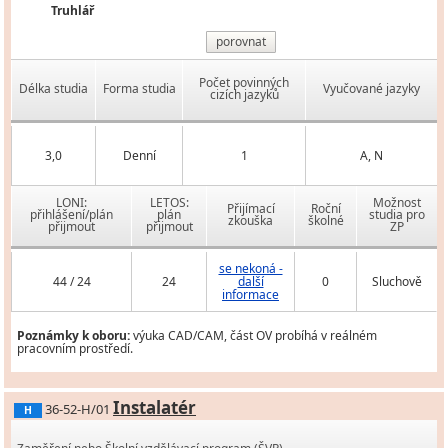
Truhlář
porovnat
Počet povinných
Délka studia
Forma studia
Vyučované jazyky
cizích jazyků
3,0
Denní
1
A, N
LONI:
LETOS:
Možnost
Přijímací
Roční
přihlášení/plán
plán
studia pro
zkouška
školné
přijmout
přijmout
ZP
se nekoná -
44 / 24
24
další
0
Sluchově
informace
Poznámky k oboru:
výuka CAD/CAM, část OV probíhá v reálném
pracovním prostředí.
Instalatér
36-52-H/01
H