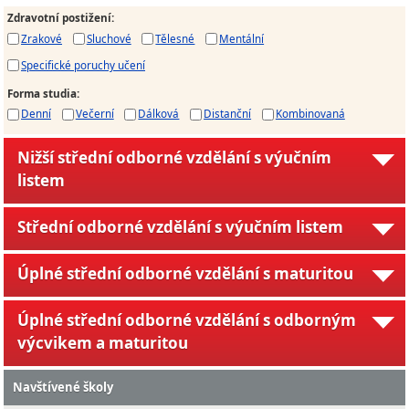
Zdravotní postižení
:
Zrakové
Sluchové
Tělesné
Mentální
Specifické poruchy učení
Forma studia
:
Denní
Večerní
Dálková
Distanční
Kombinovaná
Nižší střední odborné vzdělání s výučním
listem
Střední odborné vzdělání s výučním listem
Úplné střední odborné vzdělání s maturitou
Úplné střední odborné vzdělání s odborným
výcvikem a maturitou
Navštívené školy