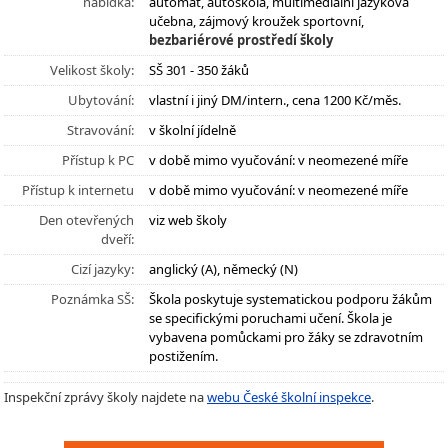
nabídka:
automat, autoškola, multimediální jazyková
učebna, zájmový kroužek sportovní,
bezbariérové prostředí školy
Velikost školy:
SŠ 301 - 350 žáků
Ubytování:
vlastní i jiný DM/intern., cena 1200 Kč/měs.
Stravování:
v školní jídelně
Přístup k PC
v době mimo vyučování: v neomezené míře
Přístup k internetu
v době mimo vyučování: v neomezené míře
Den otevřených
viz web školy
dveří:
Cizí jazyky:
anglický (A), německý (N)
Poznámka SŠ:
Škola poskytuje systematickou podporu žákům
se specifickými poruchami učení. Škola je
vybavena pomůckami pro žáky se zdravotním
postižením.
Inspekční zprávy školy najdete na
webu České školní inspekce
.