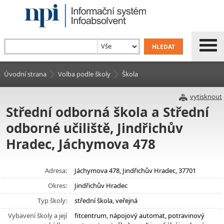
Úvodní strana
Volba podle školy
Škola
vytisknout
Střední odborná škola a Střední
odborné učiliště, Jindřichův
Hradec, Jáchymova 478
Adresa:
Jáchymova 478, Jindřichův Hradec, 37701
Okres:
Jindřichův Hradec
Typ školy:
střední škola, veřejná
Vybavení školy a její
fitcentrum, nápojový automat, potravinový