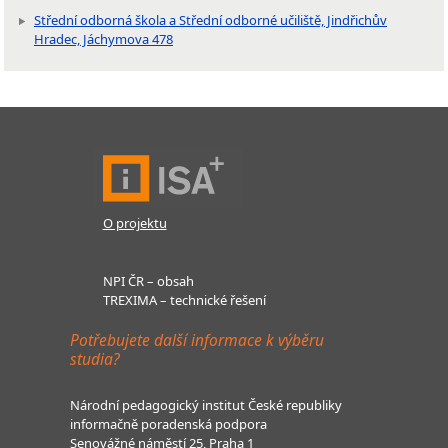
Střední odborná škola a Střední odborné učiliště, Jindřichův
Hradec, Jáchymova 478
O projektu
NPI ČR – obsah
TREXIMA – technické řešení
Potřebujete další informace k výběru
studia?
Národní pedagogický institut České republiky
informačně poradenská podpora
Senovážné náměstí 25, Praha 1