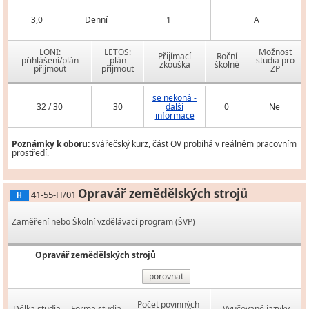
3,0
Denní
1
A
LONI:
LETOS:
Možnost
Přijímací
Roční
přihlášení/plán
plán
studia pro
zkouška
školné
přijmout
přijmout
ZP
se nekoná -
32 / 30
30
další
0
Ne
informace
Poznámky k oboru:
svářečský kurz, část OV probíhá v reálném pracovním
prostředí.
Opravář zemědělských strojů
41-55-H/01
H
Zaměření nebo Školní vzdělávací program (ŠVP)
Opravář zemědělských strojů
porovnat
Počet povinných
Délka studia
Forma studia
Vyučované jazyky