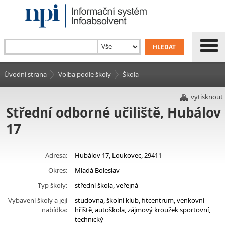
Úvodní strana
Volba podle školy
Škola
vytisknout
Střední odborné učiliště, Hubálov
17
Adresa:
Hubálov 17, Loukovec, 29411
Okres:
Mladá Boleslav
Typ školy:
střední škola, veřejná
Vybavení školy a její
studovna, školní klub, fitcentrum, venkovní
nabídka:
hřiště, autoškola, zájmový kroužek sportovní,
technický