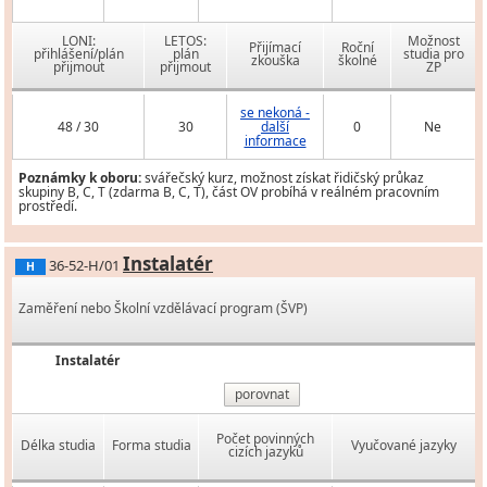
LONI:
LETOS:
Možnost
Přijímací
Roční
přihlášení/plán
plán
studia pro
zkouška
školné
přijmout
přijmout
ZP
se nekoná -
48 / 30
30
další
0
Ne
informace
Poznámky k oboru:
svářečský kurz, možnost získat řidičský průkaz
skupiny B, C, T (zdarma B, C, T), část OV probíhá v reálném pracovním
prostředí.
Instalatér
36-52-H/01
H
Zaměření nebo Školní vzdělávací program (ŠVP)
Instalatér
porovnat
Počet povinných
Délka studia
Forma studia
Vyučované jazyky
cizích jazyků