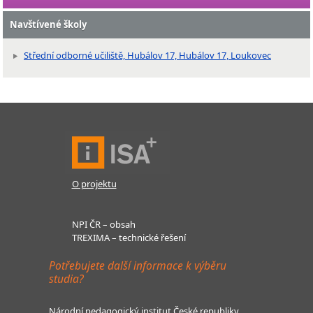
Navštívené školy
Střední odborné učiliště, Hubálov 17, Hubálov 17, Loukovec
O projektu
NPI ČR – obsah
TREXIMA – technické řešení
Potřebujete další informace k výběru
studia?
Národní pedagogický institut České republiky