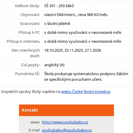
Velikost školy:
SŠ 201 - 250 žáků
Ubytování:
vlastní DM/intern., cena 900 Kč/měs.
Stravování:
v školní jídelně
Přístup k PC
v době mimo vyučování: v neomezené míře
Přístup k internetu
v době mimo vyučování: v neomezené míře
Den otevřených
18.10.2025, 25.11.2025, 27.1.2026
dveří:
Cizí jazyky:
anglický (A)
Poznámka SŠ:
Škola poskytuje systematickou podporu žákům
se specifickými poruchami učení.
Inspekční zprávy školy najdete na
webu České školní inspekce
.
Kontakt
www
http://www.souhubalov.cz
E-mail
souhubalov@souhubalov.cz