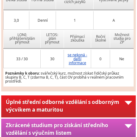
cizích jazyků
3,0
Denní
1
A
LONI:
LETOS:
Možnost
Přijímací
Roční
přihlášení/plán
plán
studia pro
zkouška
školné
přijmout
přijmout
ZP
se nekoná -
33 / 30
30
další
0
Ne
informace
Poznámky k oboru:
svářečský kurz, možnost získat řidičský průkaz
skupiny B, C, T (zdarma B, C, T), část OV probíhá v reálném pracovním
prostředí.
Úplné střední odborné vzdělání s odborným
výcvikem a maturitou
Zkrácené studium pro získání středního
vzdělání s výučním listem