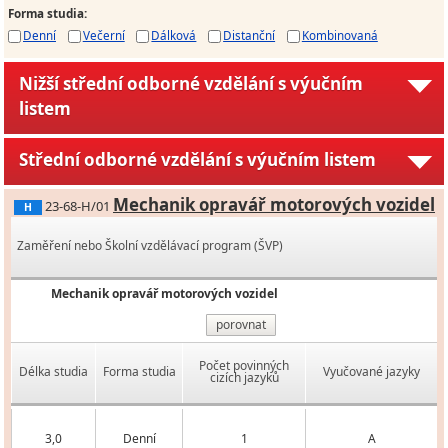
Forma studia
:
Denní
Večerní
Dálková
Distanční
Kombinovaná
Nižší střední odborné vzdělání s výučním
listem
Střední odborné vzdělání s výučním listem
Mechanik opravář motorových vozidel
23-68-H/01
H
Zaměření nebo Školní vzdělávací program (ŠVP)
Mechanik opravář motorových vozidel
porovnat
Počet povinných
Délka studia
Forma studia
Vyučované jazyky
cizích jazyků
3,0
Denní
1
A