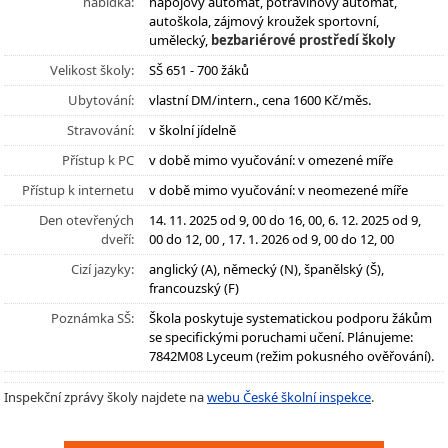
nabídka:
nápojový automat, potravinový automat,
autoškola, zájmový kroužek sportovní,
umělecký,
bezbariérové prostředí školy
Velikost školy:
SŠ 651 - 700 žáků
Ubytování:
vlastní DM/intern., cena 1600 Kč/měs.
Stravování:
v školní jídelně
Přístup k PC
v době mimo vyučování: v omezené míře
Přístup k internetu
v době mimo vyučování: v neomezené míře
Den otevřených
14. 11. 2025 od 9, 00 do 16, 00, 6. 12. 2025 od 9,
dveří:
00 do 12, 00 , 17. 1. 2026 od 9, 00 do 12, 00
Cizí jazyky:
anglický (A), německý (N), španělský (Š),
francouzský (F)
Poznámka SŠ:
Škola poskytuje systematickou podporu žákům
se specifickými poruchami učení. Plánujeme:
7842M08 Lyceum (režim pokusného ověřování).
Inspekční zprávy školy najdete na
webu České školní inspekce
.