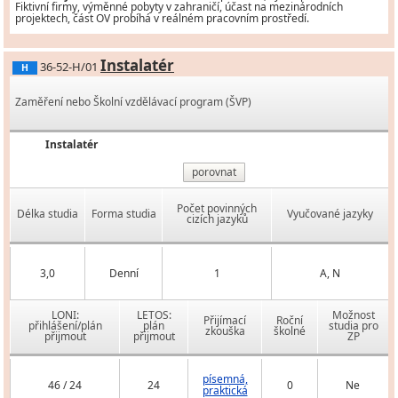
Fiktivní firmy, výměnné pobyty v zahraničí, účast na mezinárodních
projektech, část OV probíhá v reálném pracovním prostředí.
Instalatér
36-52-H/01
H
Zaměření nebo Školní vzdělávací program (ŠVP)
Instalatér
porovnat
Počet povinných
Délka studia
Forma studia
Vyučované jazyky
cizích jazyků
3,0
Denní
1
A, N
LONI:
LETOS:
Možnost
Přijímací
Roční
přihlášení/plán
plán
studia pro
zkouška
školné
přijmout
přijmout
ZP
písemná,
46 / 24
24
0
Ne
praktická