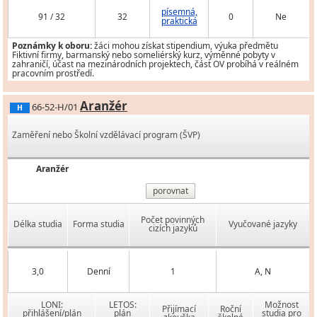
písemná,
91 / 32
32
0
Ne
praktická
Poznámky k oboru:
žáci mohou získat stipendium, výuka předmětu
Fiktivní firmy, barmanský nebo someliérský kurz, výměnné pobyty v
zahraničí, účast na mezinárodních projektech, část OV probíhá v reálném
pracovním prostředí.
Aranžér
66-52-H/01
H
Zaměření nebo Školní vzdělávací program (ŠVP)
Aranžér
porovnat
Počet povinných
Délka studia
Forma studia
Vyučované jazyky
cizích jazyků
3,0
Denní
1
A, N
LONI:
LETOS:
Možnost
Přijímací
Roční
přihlášení/plán
plán
studia pro