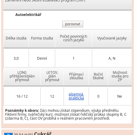
Zaměření nebo Školní vzdělávací program (ŠVP)
Autoelektrikář
porovnat
Počet povinných
Délka studia
Forma studia
Vyučované jazyky
cizích jazyků
3,0
Denní
1
A, N
LONI:
LETOS:
Možnost
Přijímací
Roční
přihlášení/plán
plán
studia pro
zkouška
školné
přijmout
přijmout
ZP
písemná,
16 / 12
12
0
Ne
praktická
Poznámky k oboru:
žáci mohou získat stipendium, výuka předmětu
Fiktivní firmy, svářečský kurz, možnost získat řidičský průkaz skupiny B, C
(zdarma B, C), část OV probíhá v reálném pracovním prostředí.
Cukrář
29-54-H/01