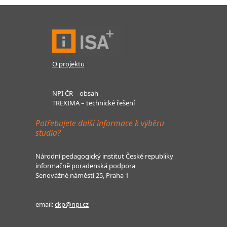
O projektu
NPI ČR – obsah
TREXIMA – technické řešení
Potřebujete další informace k výběru
studia?
Národní pedagogický institut České republiky
informačně poradenská podpora
Senovážné náměstí 25, Praha 1
email:
ckp@npi.cz