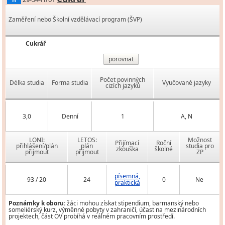
H
Zaměření nebo Školní vzdělávací program (ŠVP)
Cukrář
porovnat
Počet povinných
Délka studia
Forma studia
Vyučované jazyky
cizích jazyků
3,0
Denní
1
A, N
LONI:
LETOS:
Možnost
Přijímací
Roční
přihlášení/plán
plán
studia pro
zkouška
školné
přijmout
přijmout
ZP
písemná,
93 / 20
24
0
Ne
praktická
Poznámky k oboru:
žáci mohou získat stipendium, barmanský nebo
someliérský kurz, výměnné pobyty v zahraničí, účast na mezinárodních
projektech, část OV probíhá v reálném pracovním prostředí.