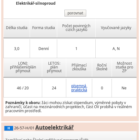
Elektrikář-silnoproud
porovnat
Počet povinných
Délka studia
Forma studia
Vyučované jazyky
cizích jazyků
3,0
Denní
1
A, N
LONI:
LETOS:
Možnost
Přijímací
Roční
přihlášení/plán
plán
studia pro
zkouška
školné
přijmout
přijmout
ZP
písemná,
46 / 20
24
0
Ne
praktická
Poznámky k oboru:
žáci mohou získat stipendium, výměnné pobyty v
zahraničí, účast na mezinárodních projektech, část OV probíhá v reálném
pracovním prostředí.
Autoelektrikář
26-57-H/01
H