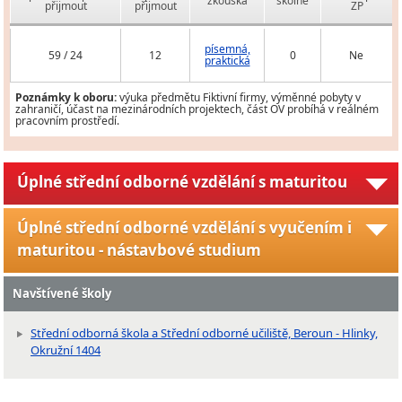
zkouška
školné
přijmout
přijmout
ZP
písemná,
59 / 24
12
0
Ne
praktická
Poznámky k oboru:
výuka předmětu Fiktivní firmy, výměnné pobyty v
zahraničí, účast na mezinárodních projektech, část OV probíhá v reálném
pracovním prostředí.
Úplné střední odborné vzdělání s maturitou
Úplné střední odborné vzdělání s vyučením i
maturitou - nástavbové studium
Navštívené školy
Střední odborná škola a Střední odborné učiliště, Beroun - Hlinky,
Okružní 1404