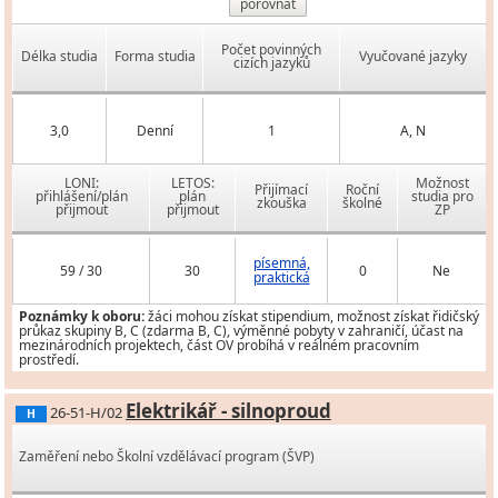
porovnat
Počet povinných
Délka studia
Forma studia
Vyučované jazyky
cizích jazyků
3,0
Denní
1
A, N
LONI:
LETOS:
Možnost
Přijímací
Roční
přihlášení/plán
plán
studia pro
zkouška
školné
přijmout
přijmout
ZP
písemná,
59 / 30
30
0
Ne
praktická
Poznámky k oboru:
žáci mohou získat stipendium, možnost získat řidičský
průkaz skupiny B, C (zdarma B, C), výměnné pobyty v zahraničí, účast na
mezinárodních projektech, část OV probíhá v reálném pracovním
prostředí.
Elektrikář - silnoproud
26-51-H/02
H
Zaměření nebo Školní vzdělávací program (ŠVP)