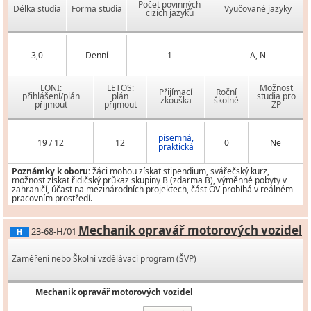
Počet povinných
Délka studia
Forma studia
Vyučované jazyky
cizích jazyků
3,0
Denní
1
A, N
LONI:
LETOS:
Možnost
Přijímací
Roční
přihlášení/plán
plán
studia pro
zkouška
školné
přijmout
přijmout
ZP
písemná,
19 / 12
12
0
Ne
praktická
Poznámky k oboru:
žáci mohou získat stipendium, svářečský kurz,
možnost získat řidičský průkaz skupiny B (zdarma B), výměnné pobyty v
zahraničí, účast na mezinárodních projektech, část OV probíhá v reálném
pracovním prostředí.
Mechanik opravář motorových vozidel
23-68-H/01
H
Zaměření nebo Školní vzdělávací program (ŠVP)
Mechanik opravář motorových vozidel