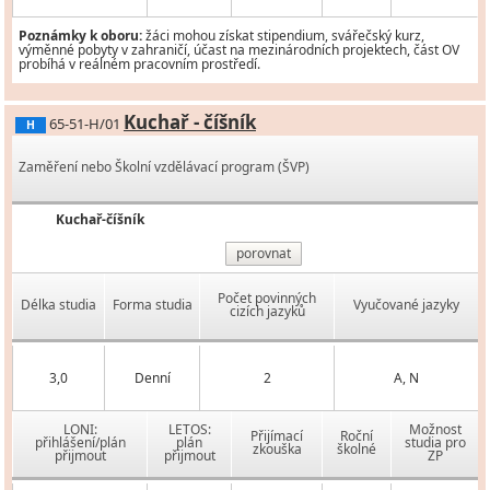
Poznámky k oboru:
žáci mohou získat stipendium, svářečský kurz,
výměnné pobyty v zahraničí, účast na mezinárodních projektech, část OV
probíhá v reálném pracovním prostředí.
Kuchař - číšník
65-51-H/01
H
Zaměření nebo Školní vzdělávací program (ŠVP)
Kuchař-číšník
porovnat
Počet povinných
Délka studia
Forma studia
Vyučované jazyky
cizích jazyků
3,0
Denní
2
A, N
LONI:
LETOS:
Možnost
Přijímací
Roční
přihlášení/plán
plán
studia pro
zkouška
školné
přijmout
přijmout
ZP