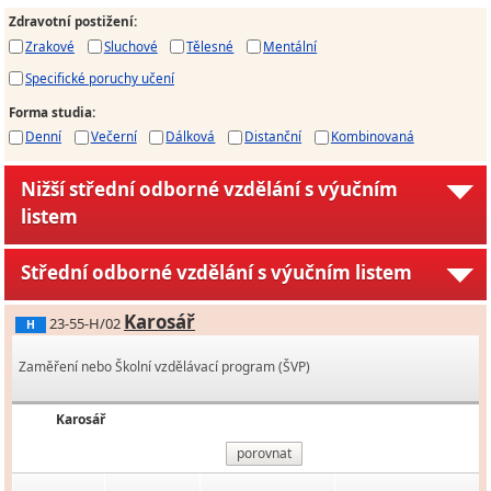
Zdravotní postižení
:
Zrakové
Sluchové
Tělesné
Mentální
Specifické poruchy učení
Forma studia
:
Denní
Večerní
Dálková
Distanční
Kombinovaná
Nižší střední odborné vzdělání s výučním
listem
Střední odborné vzdělání s výučním listem
Karosář
23-55-H/02
H
Zaměření nebo Školní vzdělávací program (ŠVP)
Karosář
porovnat