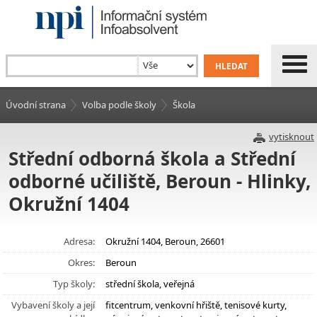
Úvodní strana
Volba podle školy
Škola
vytisknout
Střední odborná škola a Střední
odborné učiliště, Beroun - Hlinky,
Okružní 1404
Adresa:
Okružní 1404, Beroun, 26601
Okres:
Beroun
Typ školy:
střední škola, veřejná
Vybavení školy a její
fitcentrum, venkovní hřiště, tenisové kurty,