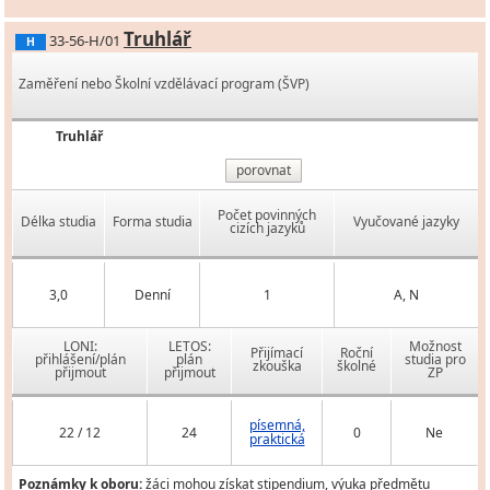
Truhlář
33-56-H/01
H
Zaměření nebo Školní vzdělávací program (ŠVP)
Truhlář
porovnat
Počet povinných
Délka studia
Forma studia
Vyučované jazyky
cizích jazyků
3,0
Denní
1
A, N
LONI:
LETOS:
Možnost
Přijímací
Roční
přihlášení/plán
plán
studia pro
zkouška
školné
přijmout
přijmout
ZP
písemná,
22 / 12
24
0
Ne
praktická
Poznámky k oboru:
žáci mohou získat stipendium, výuka předmětu