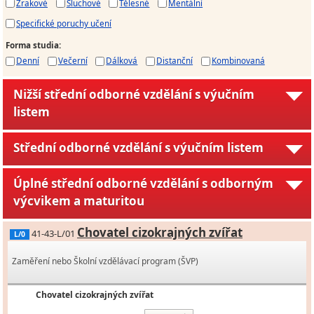
Zrakové
Sluchové
Tělesné
Mentální
Specifické poruchy učení
Forma studia
:
Denní
Večerní
Dálková
Distanční
Kombinovaná
Nižší střední odborné vzdělání s výučním
listem
Střední odborné vzdělání s výučním listem
Úplné střední odborné vzdělání s odborným
výcvikem a maturitou
Chovatel cizokrajných zvířat
41-43-L/01
L/0
Zaměření nebo Školní vzdělávací program (ŠVP)
Chovatel cizokrajných zvířat