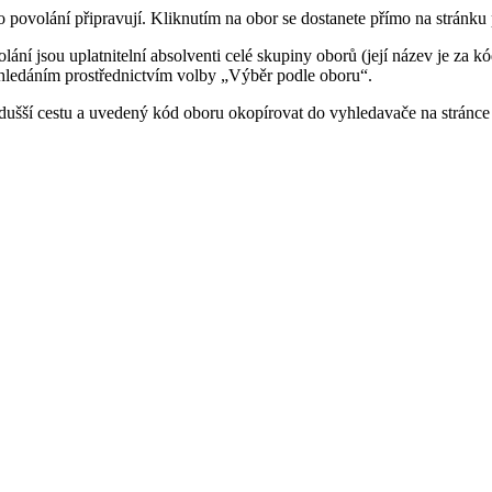
 povolání připravují. Kliknutím na obor se dostanete přímo na stránku p
ní jsou uplatnitelní absolventi celé skupiny oborů (její název je za k
 hledáním prostřednictvím volby „Výběr podle oboru“.
dušší cestu a uvedený kód oboru okopírovat do vyhledavače na stránce