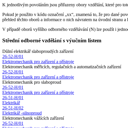
K jednotlivým povoláním jsou přiřazeny obory vzdělání, které pro toto
Pokud je použito v kódu označení „xx“, znamená to, že pro dané povolá
přehled těchto oborů a informace o nich návratem na úvodní stranu a
V případě oborů vyššího odborného vzdělávání (N) lze použít i jedno
Střední odborné vzdělání s výučním listem
Důlní elektrikář slaboproudých zařízení
26-52-H/01
Elektromechanik pro zařízení a přístroje
Elektromechanik měřicích, regulačních a automatizačních zařízení
26-52-H/01
Elektromechanik pro zařízení a přístroje
Elektromechanik pro slaboproud
26-52-H/01
Elektromechanik pro zařízení a přístroje
26-51-H/01
Elektrikář
26-51-H/02
Elektrikář -silnoproud
Elektromechanik vážících zařízení
26-52-H/01