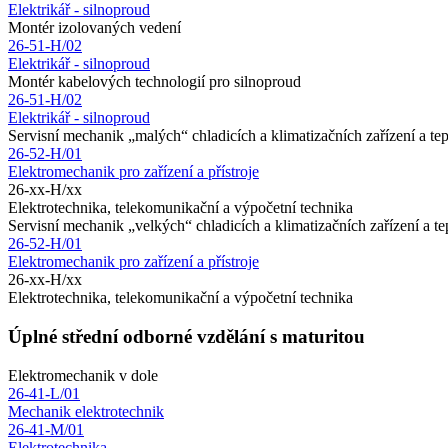
Elektrikář - silnoproud
Montér izolovaných vedení
26-51-H/02
Elektrikář - silnoproud
Montér kabelových technologií pro silnoproud
26-51-H/02
Elektrikář - silnoproud
Servisní mechanik „malých“ chladicích a klimatizačních zařízení a te
26-52-H/01
Elektromechanik pro zařízení a přístroje
26-xx-H/xx
Elektrotechnika, telekomunikační a výpočetní technika
Servisní mechanik „velkých“ chladicích a klimatizačních zařízení a t
26-52-H/01
Elektromechanik pro zařízení a přístroje
26-xx-H/xx
Elektrotechnika, telekomunikační a výpočetní technika
Úplné střední odborné vzdělání s maturitou
Elektromechanik v dole
26-41-L/01
Mechanik elektrotechnik
26-41-M/01
Elektrotechnika