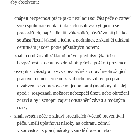
aby absolventi:
chápali bezpečnost práce jako nedílnou součást péče o zdraví
-
své i spolupracovníků (i dalších osob vyskytujících se na
pracovištích, např. klientů, zákazníků, návštěvníků) i jako
součást řízení jakosti a jednu z podmínek získání či udržení
certifikátu jakosti podle příslušných norem;
znali a dodržovali základní právní předpisy týkající se
-
bezpečnosti a ochrany zdraví při práci a požární prevence;
osvojili si zásady a návyky bezpečné a zdraví neohrožující
-
pracovní činnosti včetně zásad ochrany zdraví při práci
u zařízení se zobrazovacími jednotkami (monitory, displeji
apod.), rozpoznali možnost nebezpečí úrazu nebo ohrožení
zdraví a byli schopni zajistit odstranění závad a možných
rizik;
znali systém péče o zdraví pracujících (včetně preventivní
-
péče, uměli uplatňovat nároky na ochranu zdraví
v souvislosti s prací, nároky vzniklé úrazem nebo