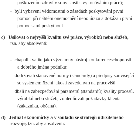
poškozením zdraví v souvislosti s vykonáváním práce);
byli vybaveni vědomostmi o zásadách poskytování první
-
pomoci při náhlém onemocnění nebo úrazu a dokázali první
pomoc sami poskytnout.
c)
Usilovat o nejvyšší kvalitu své práce, výrobků nebo služeb,
tzn. aby absolventi:
chápali kvalitu jako významný nástroj konkurenceschopnosti
-
a dobrého jména podniku;
dodržovali stanovené normy (standardy) a předpisy související
-
se systémem řízení jakosti zavedeným na pracovišti;
dbali na zabezpečování parametrů (standardů) kvality procesů,
-
výrobků nebo služeb, zohledňovali požadavky klienta
(zákazníka, občana).
d)
Jednat ekonomicky a v souladu se strategií udržitelného
rozvoje,
tzn. aby absolventi: