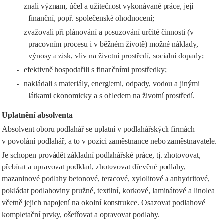
znali význam, účel a užitečnost vykonávané práce, její
-
finanční, popř. společenské ohodnocení;
zvažovali při plánování a posuzování určité činnosti (v
-
pracovním procesu i v běžném životě) možné náklady,
výnosy a zisk, vliv na životní prostředí, sociální dopady;
efektivně hospodařili s finančními prostředky;
-
nakládali s materiály, energiemi, odpady, vodou a jinými
-
látkami ekonomicky a s ohledem na životní prostředí.
Uplatnění absolventa
Absolvent oboru podlahář se uplatní v podlahářských firmách
v povolání podlahář, a to v pozici zaměstnance nebo zaměstnavatele.
Je schopen provádět základní podlahářské práce, tj. zhotovovat,
přebírat a upravovat podklad, zhotovovat dřevěné podlahy,
mazaninové podlahy betonové, teracové, xylolitové a anhydritové,
pokládat podlahoviny pružné, textilní, korkové, laminátové a linolea
včetně jejich napojení na okolní konstrukce. Osazovat podlahové
kompletační prvky, ošetřovat a opravovat podlahy.