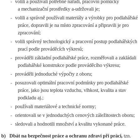
volili a používali potřebné nářadí, pracovní pomůcky
-
a mechanizační prostředky a-udržovali je;
volili a správně používali materiály a výrobky pro podlahářské
-
práce, dopravili je na místo zpracování a připravili je pro
zpracování;
volili správný technologický a pracovní postup podlahářských
-
prací podle prováděcích výkresů;
prováděli základní podlahářské práce, rozměřovali a zakládali
-
podlahářské konstrukce podle prováděcího výkresu;
prováděli jednoduché výpočty z oboru;
-
posuzovali optimální pracovní podmínky pro podlahářské
-
práce, jako jsou teplota vzduchu, vlhkost, kvalita a stav
podkladu aj.;
používali materiálové a technické normy;
-
orientovali se v jednoduchých cenových záležitostech oboru;
-
sledovali a hodnotili množství a kvalitu vykonané práce.
-
b)
Dbát na bezpečnost práce a ochranu zdraví při práci,
tzn.