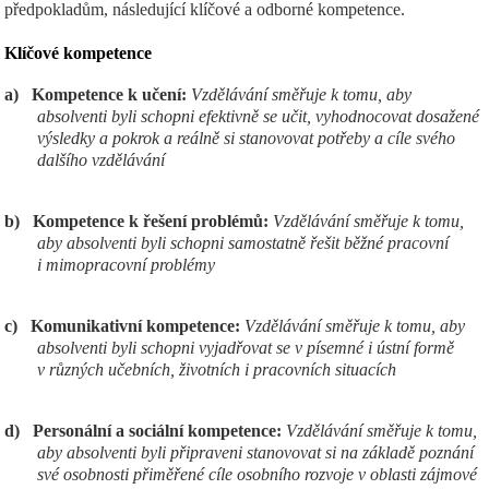
předpokladům, následující klíčové a odborné kompetence.
Klíčov
é kompetence
a)
Kompetence k učení:
Vzdělávání směřuje k tomu, aby
absolventi byli schopni efektivně se učit, vyhodnocovat dosažené
výsledky a pokrok a reálně si stanovovat potřeby a cíle svého
dalšího vzdělávání
b)
Kompetence k řešení problémů:
Vzdělávání směřuje k tomu,
aby absolventi byli schopni samostatně řešit běžné pracovní
i mimopracovní problémy
c)
Komunikativní kompetence:
Vzdělávání směřuje k tomu, aby
absolventi byli schopni vyjadřovat se v písemné i ústní formě
v různých učebních, životních i pracovních situacích
d)
Personální a sociální kompetence:
Vzdělávání směřuje k tomu,
aby absolventi byli připraveni stanovovat si na základě poznání
své osobnosti přiměřené cíle osobního rozvoje v oblasti zájmové