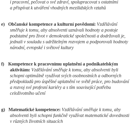
i pracovní, pečovat o své zdraví, spolupracovat s ostatními
a přispívat k utváření vhodných mezilidských vztahů
e)
Občanské kompetence a kulturní povědomí:
Vzdělávání
směřuje k tomu, aby absolventi uznávali hodnoty a postoje
podstatné pro život v demokratické společnosti a dodržovali je,
jednali v souladu s udržitelným rozvojem a podporovali hodnoty
národní, evropské i světové kultury
f)
Kompetence k pracovnímu uplatnění a podnikatelským
aktivitám:
Vzdělávání směřuje k tomu, aby absolventi byli
schopni optimálně využívat svých osobnostních a odborných
předpokladů pro úspěšné uplatnění ve světě práce, pro budování
a rozvoj své profesní kariéry a s tím související potřebu
celoživotního učení
g)
Matematické kompetence:
Vzdělávání směřuje k tomu, aby
absolventi byli schopni funkčně využívat matematické dovednosti
v různých životních situacích