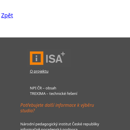
Zpět
O projektu
NPI ČR – obsah
TREXIMA – technické řešení
Potřebujete další informace k výběru
studia?
Národní pedagogický institut České republiky
informačně poradenská podpora