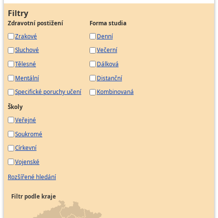
Filtry
Zdravotní postižení
Forma studia
Zrakové
Denní
Sluchové
Večerní
Tělesné
Dálková
Mentální
Distanční
Specifické poruchy učení
Kombinovaná
Školy
Veřejné
Soukromé
Církevní
Vojenské
Rozšířené hledání
Filtr podle kraje