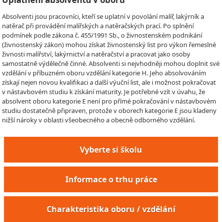
Absolventi jsou pracovníci, kteří se uplatní v povolání malíř, lakýrník a
natěrač při provádění malířských a natěračských prací. Po splnění
podmínek podle zákona č. 455/1991 Sb., o živnostenském podnikání
(živnostenský zákon) mohou získat živnostenský list pro výkon řemeslné
živnosti malířství, lakýrnictví a natěračství a pracovat jako osoby
samostatně výdělečně činné. Absolventi si nejvhodněji mohou doplnit své
vzdělání v příbuzném oboru vzdělání kategorie H. Jeho absolvováním
získají nejen novou kvalifikaci a další výuční list, ale i možnost pokračovat
v nástavbovém studiu k získání maturity. Je potřebné vzít v úvahu, že
absolvent oboru kategorie E není pro přímé pokračování v nástavbovém
studiu dostatečně připraven, protože v oborech kategorie E jsou kladeny
nižší nároky v oblasti všeobecného a obecně odborného vzdělání.
Vyberte si školu
Informace o trhu práce
Charakteristika oboru / vzdělání