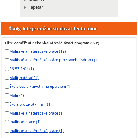
Tapetář
Školy, kde je možno studovat tento obor
Filtr: Zaměření nebo Školní vzdělávací program (ŠVP)
Malířské a natěračské práce (12)
Malířské a natěračské práce pro stavební výrobu (1)
36-57-E/01 (1)
Malíř, natěrač (1)
Škola cesta k životnímu uplatnění (1)
Malíř (1)
Škola pro život - malíř (1)
Malířské a natěračské práce (1)
malířské práce (1)
malířské a natěračské práce (1)