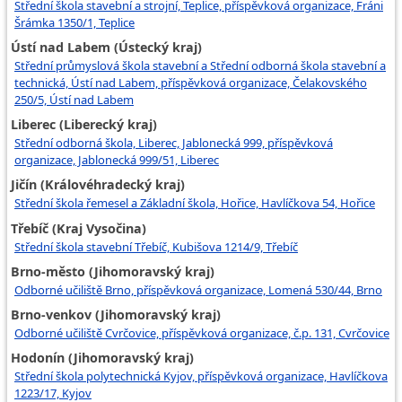
Střední škola stavební a strojní, Teplice, příspěvková organizace, Fráni
Šrámka 1350/1, Teplice
Ústí nad Labem (Ústecký kraj)
Střední průmyslová škola stavební a Střední odborná škola stavební a
technická, Ústí nad Labem, příspěvková organizace, Čelakovského
250/5, Ústí nad Labem
Liberec (Liberecký kraj)
Střední odborná škola, Liberec, Jablonecká 999, příspěvková
organizace, Jablonecká 999/51, Liberec
Jičín (Královéhradecký kraj)
Střední škola řemesel a Základní škola, Hořice, Havlíčkova 54, Hořice
Třebíč (Kraj Vysočina)
Střední škola stavební Třebíč, Kubišova 1214/9, Třebíč
Brno-město (Jihomoravský kraj)
Odborné učiliště Brno, příspěvková organizace, Lomená 530/44, Brno
Brno-venkov (Jihomoravský kraj)
Odborné učiliště Cvrčovice, příspěvková organizace, č.p. 131, Cvrčovice
Hodonín (Jihomoravský kraj)
Střední škola polytechnická Kyjov, příspěvková organizace, Havlíčkova
1223/17, Kyjov