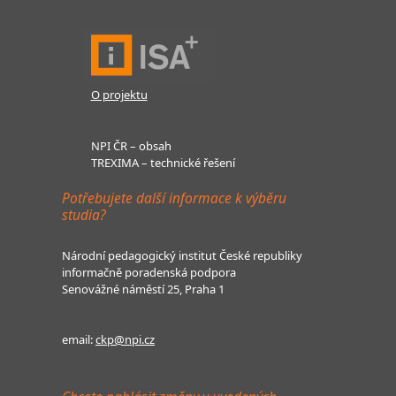
O projektu
NPI ČR – obsah
TREXIMA – technické řešení
Potřebujete další informace k výběru
studia?
Národní pedagogický institut České republiky
informačně poradenská podpora
Senovážné náměstí 25, Praha 1
email:
ckp@npi.cz