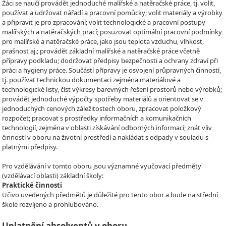
Žáci se naučí provádět jednoduché malířské a natěračské práce, tj. volit,
používat a udržovat nářadí a pracovní pomůcky; volit materiály a výrobky
a připravit je pro zpracování; volit technologické a pracovní postupy
malířských a natěračských prací; posuzovat optimální pracovní podmínky
pro malířské a natěračské práce, jako jsou teplota vzduchu, vlhkost,
prašnost aj.; provádět základní malířské a natěračské práce včetně
přípravy podkladu; dodržovat předpisy bezpečnosti a ochrany zdraví při
práci a hygieny práce. Součástí přípravy je osvojení průpravných činností,
tj. používat technickou dokumentaci zejména materiálové a
technologické listy, číst výkresy barevných řešení prostorů nebo výrobků;
provádět jednoduché výpočty spotřeby materiálů a orientovat se v
jednoduchých cenových záležitostech oboru, zpracovat položkový
rozpočet; pracovat s prostředky informačních a komunikačních
technologií, zejména v oblasti získávání odborných informací; znát vliv
činností v oboru na životní prostředí a nakládat s odpady v souladu s
platnými předpisy.
Pro vzdělávání v tomto oboru jsou významné vyučovací předměty
(vzdělávací oblasti) základní školy:
Praktické činnosti
Učivo uvedených předmětů je důležité pro tento obor a bude na střední
škole rozvíjeno a prohlubováno.
Uplatnění absolventů v oboru