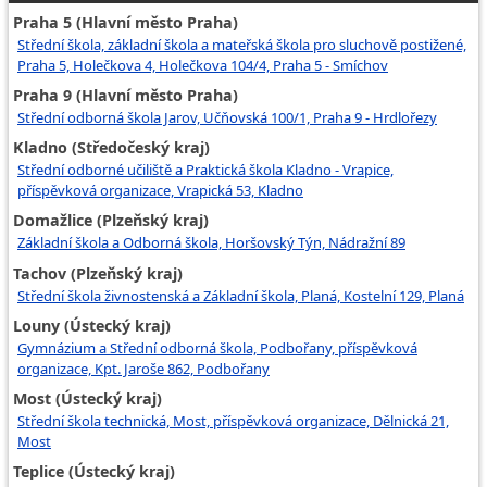
Praha 5 (Hlavní město Praha)
Střední škola, základní škola a mateřská škola pro sluchově postižené,
Praha 5, Holečkova 4, Holečkova 104/4, Praha 5 - Smíchov
Praha 9 (Hlavní město Praha)
Střední odborná škola Jarov, Učňovská 100/1, Praha 9 - Hrdlořezy
Kladno (Středočeský kraj)
Střední odborné učiliště a Praktická škola Kladno - Vrapice,
příspěvková organizace, Vrapická 53, Kladno
Domažlice (Plzeňský kraj)
Základní škola a Odborná škola, Horšovský Týn, Nádražní 89
Tachov (Plzeňský kraj)
Střední škola živnostenská a Základní škola, Planá, Kostelní 129, Planá
Louny (Ústecký kraj)
Gymnázium a Střední odborná škola, Podbořany, příspěvková
organizace, Kpt. Jaroše 862, Podbořany
Most (Ústecký kraj)
Střední škola technická, Most, příspěvková organizace, Dělnická 21,
Most
Teplice (Ústecký kraj)