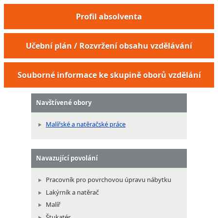
Profil absolventa
Učební plán / Rozvržení obsahu vzdělávání
Souborné informace ke skupině oborů vzdělání
Navštívené obory
Malířské a natěračské práce
Navazující povolání
Pracovník pro povrchovou úpravu nábytku
Lakýrník a natěrač
Malíř
Štukatér