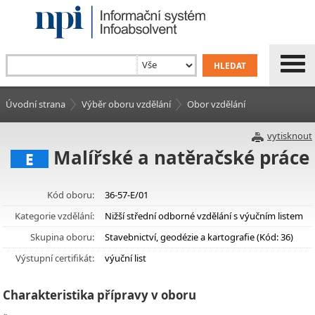
Úvodní strana
Výběr oboru vzdělání
Obor vzdělání
vytisknout
Malířské a natěračské práce
E
Kód oboru:
36-57-E/01
Kategorie vzdělání:
Nižší střední odborné vzdělání s výučním listem
Skupina oboru:
Stavebnictví, geodézie a kartografie (Kód: 36)
Výstupní certifikát:
výuční list
Charakteristika přípravy v oboru