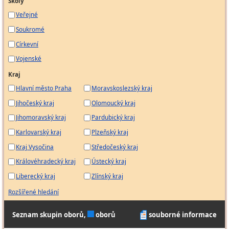
Školy
Veřejné
Soukromé
Církevní
Vojenské
Kraj
Hlavní město Praha
Moravskoslezský kraj
Jihočeský kraj
Olomoucký kraj
Jihomoravský kraj
Pardubický kraj
Karlovarský kraj
Plzeňský kraj
Kraj Vysočina
Středočeský kraj
Královéhradecký kraj
Ústecký kraj
Liberecký kraj
Zlínský kraj
Rozšířené hledání
Seznam skupin oborů,
oborů
souborné informace