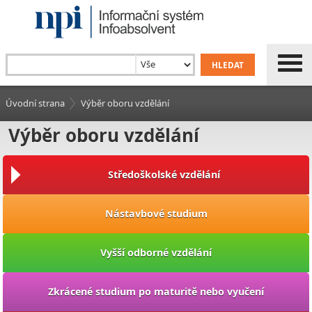
Úvodní strana
Výběr oboru vzdělání
Výběr oboru vzdělání
Středoškolské vzdělání
Nástavbové studium
Vyšší odborné vzdělání
Zkrácené studium po maturitě nebo vyučení