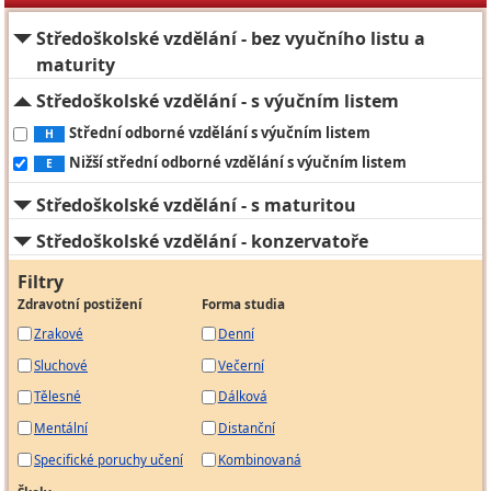
Středoškolské vzdělání - bez vyučního listu a
maturity
Středoškolské vzdělání - s výučním listem
Střední odborné vzdělání s výučním listem
H
Nižší střední odborné vzdělání s výučním listem
E
Středoškolské vzdělání - s maturitou
Středoškolské vzdělání - konzervatoře
Filtry
Zdravotní postižení
Forma studia
Zrakové
Denní
Sluchové
Večerní
Tělesné
Dálková
Mentální
Distanční
Specifické poruchy učení
Kombinovaná