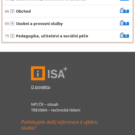
66
Obchod
E
69
Osobní a provozní služby
E
75
Pedagogika, učitelství a sociální péče
E
O projektu
NPI ČR – obsah
TREXIMA – technické řešení
Potřebujete další informace k výběru
studia?