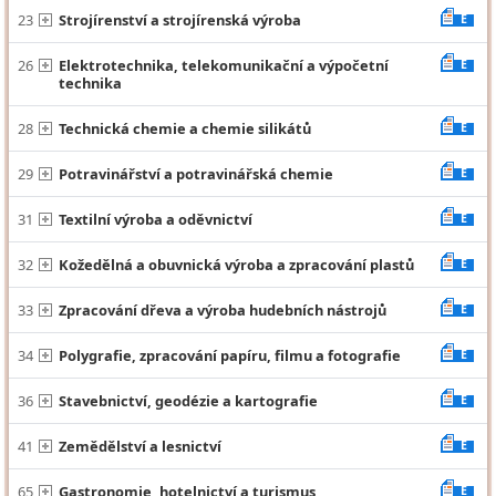
23
Strojírenství a strojírenská výroba
E
26
Elektrotechnika, telekomunikační a výpočetní
E
technika
28
Technická chemie a chemie silikátů
E
29
Potravinářství a potravinářská chemie
E
31
Textilní výroba a oděvnictví
E
32
Kožedělná a obuvnická výroba a zpracování plastů
E
33
Zpracování dřeva a výroba hudebních nástrojů
E
34
Polygrafie, zpracování papíru, filmu a fotografie
E
36
Stavebnictví, geodézie a kartografie
E
41
Zemědělství a lesnictví
E
65
Gastronomie, hotelnictví a turismus
E